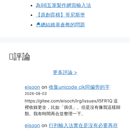
為98五筆製作網頁輸入法
【原創弈棋】哥尼斯堡
🐣總結維基倉教的問題
評論
更多評論 >
ejsoon
on
收集unicode cjk同偏旁的字
2026-08-03
https://gitee.com/eisoch/irg/issues/I5FR1Q 這
裡收錄更全，比如「俱倶」。但是沒有像我這樣歸
類。我有時間再合並整理一下。
ejsoon
on
行列輸入法實在是沒有必要再存