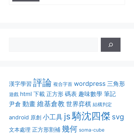
評論
wordpress
漢字學習
三角形
複合字首
趣味數學
筆記
html
碼表
下載
正方形
遊戲
維基倉教
動畫
世界弈棋
尹倉
結構判定
騎沈四傑
js
svg
小工具
android
原創
幾何
正方形割補
文本處理
soma-cube