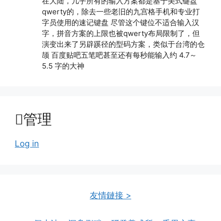
在大陆，几乎所有的输入方案都是基于美式键盘
qwerty的，除去一些老旧的九宫格手机和专业打
字员使用的速记键盘 尽管这个键位不适合输入汉
字，拼音方案的上限也被qwerty布局限制了，但
演变出来了另辟蹊径的型码方案，类似于台湾的仓
颉 百度贴吧五笔吧甚至还有每秒能输入约 4.7～
5.5 字的大神
管理
Log in
友情鏈接 >