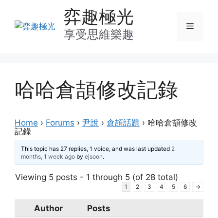
Skip
弈趣極光
to
Menu
content
享受思維樂趣
哈哈倉頡修改記錄
Home
›
Forums
›
尹說
›
倉頡話題
›
哈哈倉頡修改
記錄
This topic has 27 replies, 1 voice, and was last updated
2
months, 1 week ago
by
ejsoon
.
Viewing 5 posts - 1 through 5 (of 28 total)
1
2
3
4
5
6
→
Author
Posts