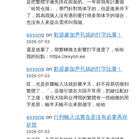
是把繁體字優先排在前面的。一年前我有計畫做
「哈简仓颉」，專門針對简体字的，但是後來停下
了，因為我個人沒有遇到要打很多简体字的場合，
也沒有人來提出需求叫我做。
exyone
on
歡迎參加尹卂搞的打字比賽！
2026-07-03
還是放棄了，簡繁轉換太影響打字速度了，哈哈
我的站點：https://exyon.ee
exyone
on
歡迎參加尹卂搞的打字比賽！
2026-07-03
哎，光是折騰輸入法就折騰半天，好不容易切換到
繁體了，「」這個引號在大陸不常用，把鍵位配好
了之後，發現大陸和台灣用的繁體有一些細微的用
字差異，輸半天輸不出來那個字，哈哈
exyone
on
行列輸入法實在是沒有必要再存
於世
2026-07-03