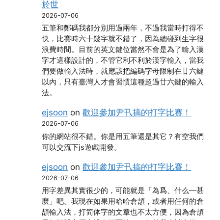
於世
2026-07-06
五筆和鄭碼我都分別用過兩年，不過我當時打得不
快，比賽時六十幾字就不錯了，因為總碰到生字很
浪費時間。目前的英文鍵位當然不會是為了輸入漢
字才這樣設計的，不管它利不利於漢字輸入，當我
們要做輸入法時，就應該把編碼字母限制在廿六鍵
以內，只有臺灣人才會習慣這種超過廿六鍵的輸入
法。
ejsoon
on
歡迎參加尹卂搞的打字比賽！
2026-07-06
你的網站很不錯。你是用五筆還是其它？有空我們
可以交流下js遊戲開發。
ejsoon
on
歡迎參加尹卂搞的打字比賽！
2026-07-06
用字差異其實很少的，可能就是「為爲、什么―甚
麼」吧。我現在如果用哈哈倉頡，或者用任何的倉
頡輸入法，打简体字的文章也不太方便，因為倉頡