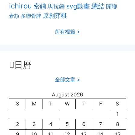
ichirou
密鋪
svg動畫
總結
馬拉錘
閒聊
原創弈棋
多聯骨牌
倉頡
所有標籤 >
日曆
全部文章 >
August 2026
S
M
T
W
T
F
S
1
2
3
4
5
6
7
8
9
10
11
12
13
14
15