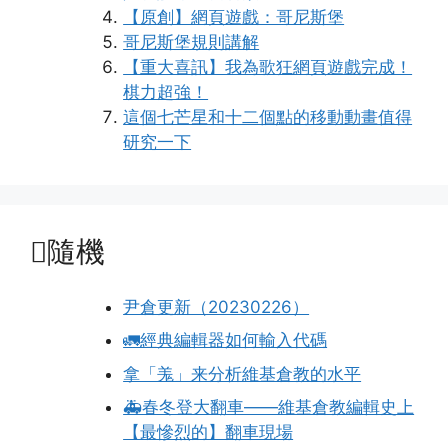
【原創】網頁遊戲：哥尼斯堡
哥尼斯堡規則講解
【重大喜訊】我為歌狂網頁遊戲完成！
棋力超強！
這個七芒星和十二個點的移動動畫值得
研究一下
隨機
尹倉更新（20230226）
🚛經典編輯器如何輸入代碼
拿「羗」来分析維基倉教的水平
🚑春冬登大翻車——維基倉教編輯史上
【最慘烈的】翻車現場