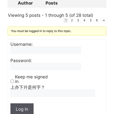
Author
Posts
Viewing 5 posts - 1 through 5 (of 28 total)
1
2
3
4
5
6
→
You must be logged in to reply to this topic.
Username:
Password:
Keep me signed
in
上亦下廾是何字？
Log In