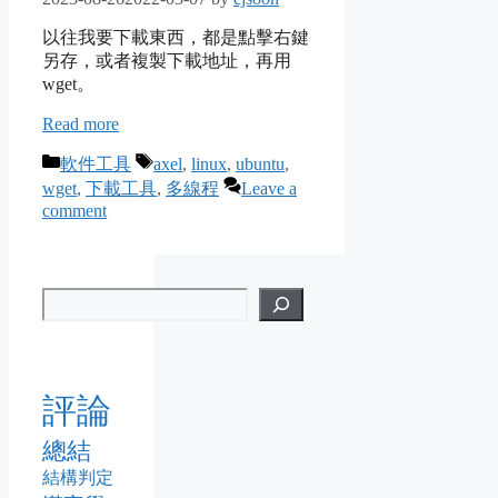
以往我要下載東西，都是點擊右鍵
另存，或者複製下載地址，再用
wget。
Read more
Categories
Tags
軟件工具
axel
,
linux
,
ubuntu
,
wget
,
下載工具
,
多線程
Leave a
comment
評論
總結
結構判定