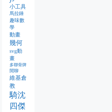
小工具
馬拉錘
趣味數
學
動畫
幾何
svg動
畫
多聯骨牌
閒聊
維基倉
教
騎沈
四傑