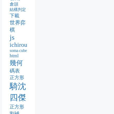
倉頡
結構判定
下載
世界弈
棋
js
ichirou
soma-cube
html
幾何
碼表
正方形
騎沈
四傑
正方形
割補