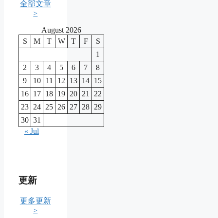
全部文章
>
August 2026
S
M
T
W
T
F
S
1
2
3
4
5
6
7
8
9
10
11
12
13
14
15
16
17
18
19
20
21
22
23
24
25
26
27
28
29
30
31
« Jul
更新
更多更新
>