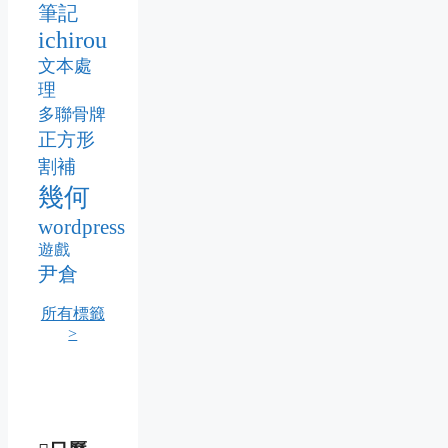
筆記
ichirou
文本處
理
多聯骨牌
正方形
割補
幾何
wordpress
遊戲
尹倉
所有標籤
>