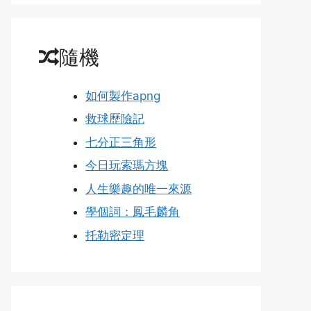
隨機
如何製作apng
救球歷險記
七分正三角形
今日玩索瑪方塊
人生樂趣的唯一來源
學個詞：鳳毛麟角
托勒密定理