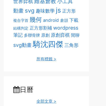
維基倉教
小工具
世界弈棋
js
svg
動畫
趣味數學
正方形
幾何
android
下載
複合字首
倉頡
wordpress
正方形割補
結構判定
筆記
原創弈棋
多聯骨牌
原創
閒聊
騎沈四傑
svg動畫
三角形
所有標籤 >
日曆
全部文章 >