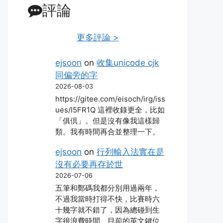
評論
更多評論 >
ejsoon
on
收集unicode cjk
同偏旁的字
2026-08-03
https://gitee.com/eisoch/irg/iss
ues/I5FR1Q 這裡收錄更全，比如
「俱倶」。但是沒有像我這樣歸
類。我有時間再合並整理一下。
ejsoon
on
行列輸入法實在是
沒有必要再存於世
2026-07-06
五筆和鄭碼我都分別用過兩年，
不過我當時打得不快，比賽時六
十幾字就不錯了，因為總碰到生
字很浪費時間。目前的英文鍵位