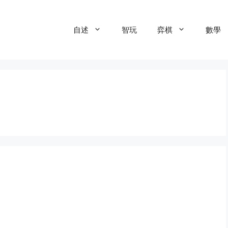
自述
智玩
弈棋
數學