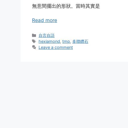
無意間擺出的形狀。當時其實是
Read more
Categories
自言自語
Tags
hexiamond
,
tmp
,
多聯鑽石
Leave a comment