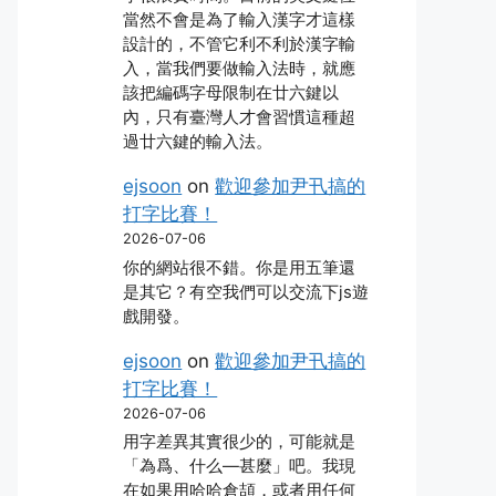
當然不會是為了輸入漢字才這樣
設計的，不管它利不利於漢字輸
入，當我們要做輸入法時，就應
該把編碼字母限制在廿六鍵以
內，只有臺灣人才會習慣這種超
過廿六鍵的輸入法。
ejsoon
on
歡迎參加尹卂搞的
打字比賽！
2026-07-06
你的網站很不錯。你是用五筆還
是其它？有空我們可以交流下js遊
戲開發。
ejsoon
on
歡迎參加尹卂搞的
打字比賽！
2026-07-06
用字差異其實很少的，可能就是
「為爲、什么―甚麼」吧。我現
在如果用哈哈倉頡，或者用任何