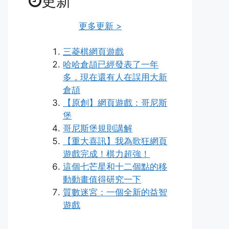
更新
更多更新 >
三菱棋網頁遊戲
哈哈倉頡已經發表了一年
多，現在還有人在誤用大新
倉頡
【原創】網頁遊戲：哥尼斯
堡
哥尼斯堡規則講解
【重大喜訊】我為歌狂網頁
遊戲完成！棋力超強！
這個七芒星和十二個點的移
動動畫值得研究一下
質數迷宮：一個全新的益智
遊戲