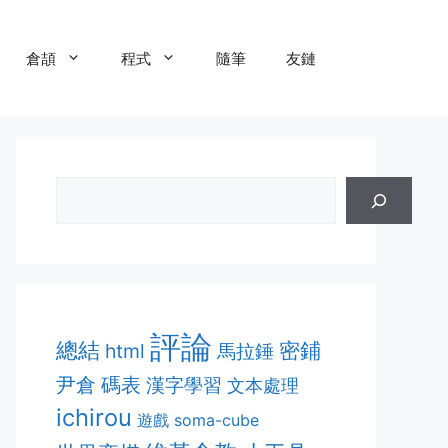
倉頡
程式
隨筆
友鏈
評論
總結
密鋪
html
馬拉錘
尹倉
碼表
漢字學習
文本處理
ichirou
遊戲
soma-cube