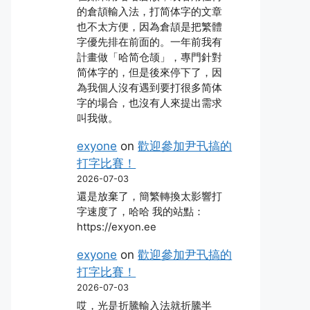
的倉頡輸入法，打简体字的文章
也不太方便，因為倉頡是把繁體
字優先排在前面的。一年前我有
計畫做「哈简仓颉」，專門針對
简体字的，但是後來停下了，因
為我個人沒有遇到要打很多简体
字的場合，也沒有人來提出需求
叫我做。
exyone
on
歡迎參加尹卂搞的
打字比賽！
2026-07-03
還是放棄了，簡繁轉換太影響打
字速度了，哈哈 我的站點：
https://exyon.ee
exyone
on
歡迎參加尹卂搞的
打字比賽！
2026-07-03
哎，光是折騰輸入法就折騰半