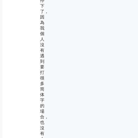
停
下
了，
因
為
我
個
人
沒
有
遇
到
要
打
很
多
简
体
字
的
場
合，
也
沒
有