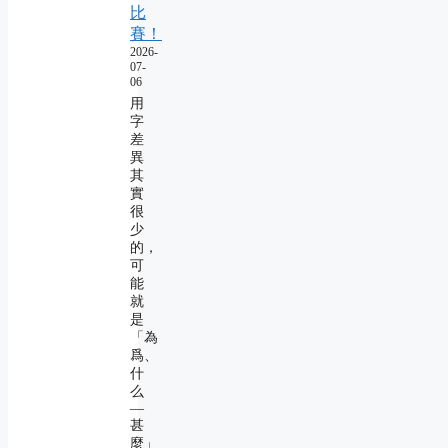
比
賽！
2026-
07-
06
用
字
差
異
其
實
很
少
的，
可
能
就
是
「為
爲、
什
么
―
甚
麼」