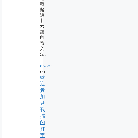
種
超
過
廿
六
鍵
的
輸
入
法。
ejsoon
on
歡
迎
參
加
尹
卂
搞
的
打
字