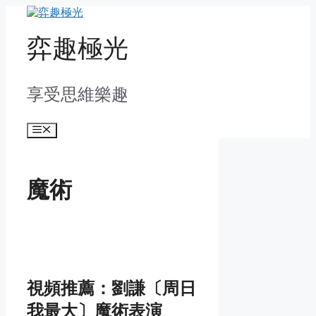
Skip
to
content
弈趣極光
享受思維樂趣
Menu
魔術
視頻推薦：劉謙〔周日
我最大〕魔術表演