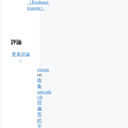
（Reuleaux
triangle）
評論
更多評論
>
ejsoon
on
收
集
unicode
cjk
同
偏
旁
的
字