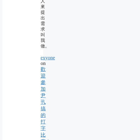
人
來
提
出
需
求
叫
我
做。
exyone
on
歡
迎
參
加
尹
卂
搞
的
打
字
比