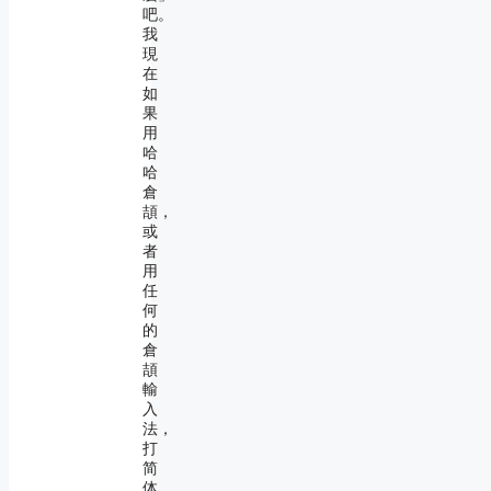
吧。
我
現
在
如
果
用
哈
哈
倉
頡，
或
者
用
任
何
的
倉
頡
輸
入
法，
打
简
体