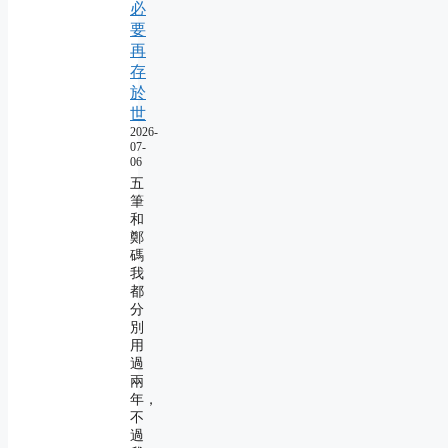
必
要
再
存
於
世
2026-
07-
06
五
筆
和
鄭
碼
我
都
分
別
用
過
兩
年，
不
過