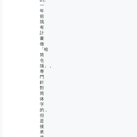
一
年
前
我
有
計
畫
做
「哈
简
仓
颉」，
專
門
針
對
简
体
字
的，
但
是
後
來