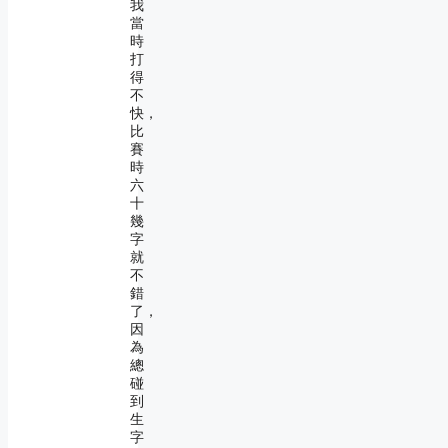
我
當
時
打
得
不
快，
比
賽
時
六
十
幾
字
就
不
錯
了，
因
為
總
碰
到
生
字