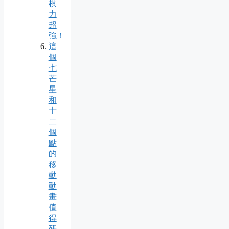
棋
力
超
強！
這
個
七
芒
星
和
十
二
個
點
的
移
動
動
畫
值
得
研