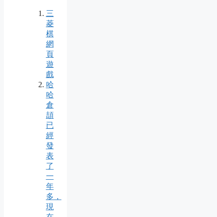
三
菱
棋
網
頁
遊
戲
哈
哈
倉
頡
已
經
發
表
了
一
年
多，
現
在