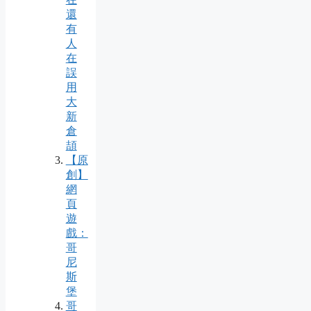
還
有
人
在
誤
用
大
新
倉
頡
【原
創】
網
頁
遊
戲：
哥
尼
斯
堡
哥