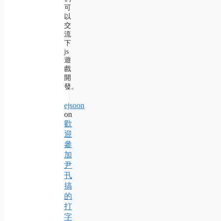
可
以
交
流
下
js
遊
戲
開
發。
ejsoon
on
歡
迎
參
加
尹
卂
搞
的
打
字