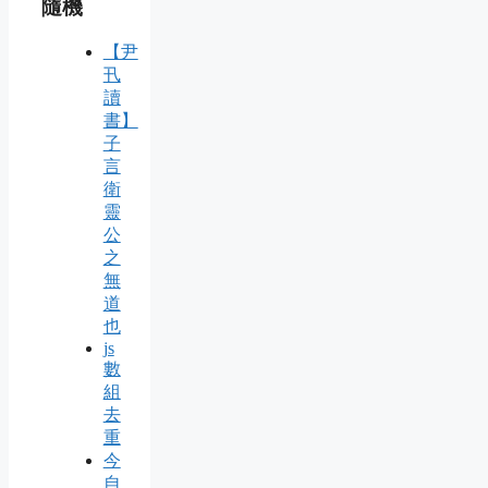
隨機
【尹
卂
讀
書】
子
言
衛
靈
公
之
無
道
也
js
數
組
去
重
今
自