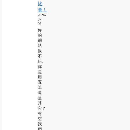
比
賽！
2026-
07-
06
你
的
網
站
很
不
錯。
你
是
用
五
筆
還
是
其
它？
有
空
我
們