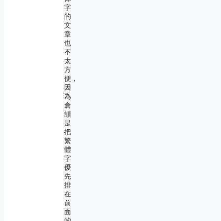
字
的
文
章
也
不
太
方
便，
因
為
倉
頡
是
把
繁
體
字
優
先
排
在
前
面
的。