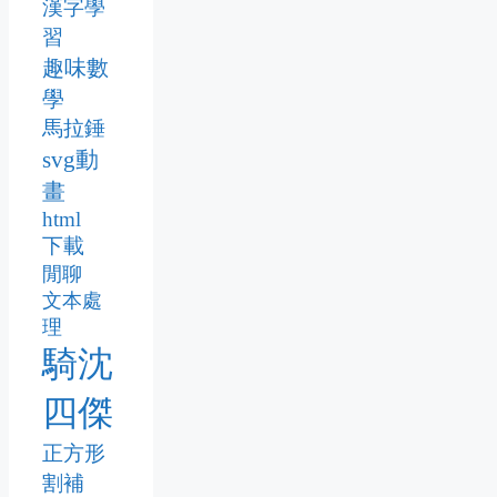
漢字學
習
趣味數
學
馬拉錘
svg動
畫
html
下載
閒聊
文本處
理
騎沈
四傑
正方形
割補