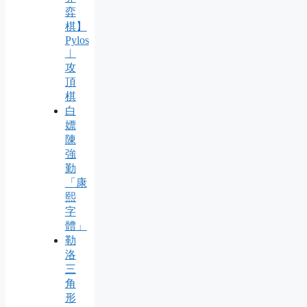
弈
棋】
Pylos
︱
攻
頂
棋
白
嫖
陳
強
勤
「康
熙
字
體」
勒
洛
三
角
形