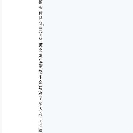
很
浪
費
時
間。
目
前
的
英
文
鍵
位
當
然
不
會
是
為
了
輸
入
漢
字
才
這