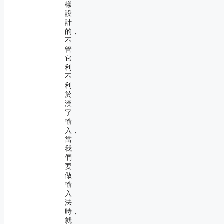
樣
設
計
的，
不
管
它
利
不
利
於
漢
字
輸
入，
當
我
們
要
做
輸
入
法
時，
就