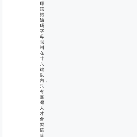
應
該
把
編
碼
字
母
限
制
在
廿
六
鍵
以
內，
只
有
臺
灣
人
才
會
習
慣
這