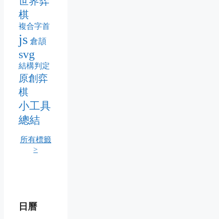
世界弈
棋
複合字首
js
倉頡
svg
結構判定
原創弈
棋
小工具
總結
所有標籤
>
日曆