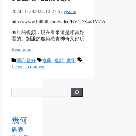
2024-10-28
2024-10-27
by
ejsoon
https://www.bilibili.com/video/BV1DX4y1V7s5
09年的視頻，現在看來還是相當好
看的。劉謙的魔術確實神奇又好玩
Read more
Categories
Tags
開心就好
推薦
,
視頻
,
魔術
Leave a comment
幾何
碼表