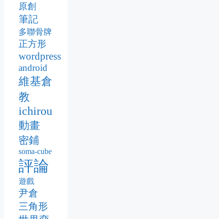
原創
筆記
多聯骨牌
正方形
wordpress
android
維基倉
教
ichirou
動畫
密鋪
soma-cube
評論
遊戲
尹倉
三角形