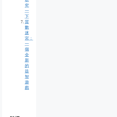
究
一
下
質
數
迷
宮：
一
個
全
新
的
益
智
遊
戲