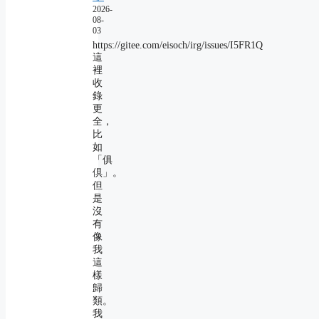
2026-
08-
03
https://gitee.com/eisoch/irg/issues/I5FR1Q
這
裡
收
錄
更
全，
比
如
「俱
倶」。
但
是
沒
有
像
我
這
樣
歸
類。
我