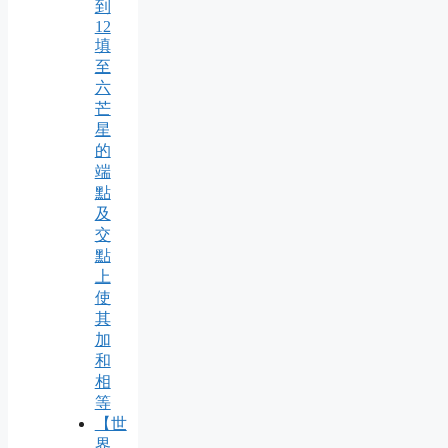
到
12
填
至
六
芒
星
的
端
點
及
交
點
上
使
其
加
和
相
等
【世
界