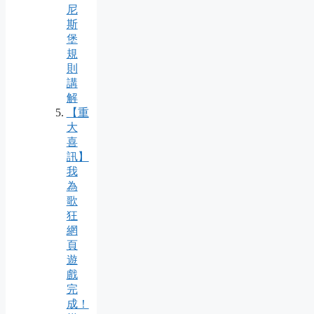
尼
斯
堡
規
則
講
解
【重
大
喜
訊】
我
為
歌
狂
網
頁
遊
戲
完
成！