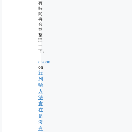
有
時
間
再
合
並
整
理
一
下。
ejsoon
on
行
列
輸
入
法
實
在
是
沒
有