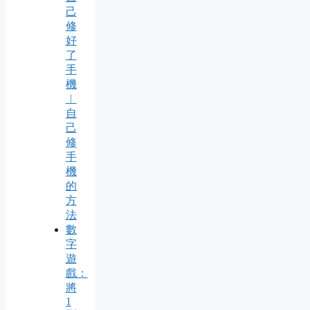
己
修
好
了
手
機
︱
自
己
修
手
機
的
方
法
數
字
遊
戲：
將
1