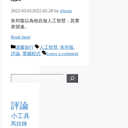
2022-03-01
2022-02-28
by
ejsoon
朱邦復以為他在做人工智慧，其實
差很逺。
Read more
Categories
Tags
讀書旅行
人工智慧
,
朱邦復
,
評論
,
電腦程式
Leave a comment
評論
小工具
馬拉錘