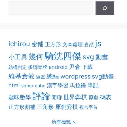
js
ichirou
密鋪
正方形
文本處理
倉頡
騎沈四傑
幾何
svg
動畫
小工具
尹倉
android
下載
多聯骨牌
結構判定
維基倉教
總結
svg動畫
wordpress
遊戲
筆記
html
漢字學習
馬拉錘
soma-cube
評論
趣味數學
世界弈棋
碼表
閒聊
原創
原創弈棋
正方形割補
三角形
複合字首
所有標籤 >