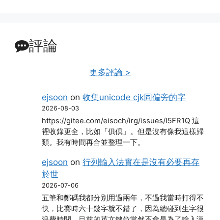
評論
更多評論 >
ejsoon
on
收集unicode cjk同偏旁的字
2026-08-03
https://gitee.com/eisoch/irg/issues/I5FR1Q 這
裡收錄更全，比如「俱倶」。但是沒有像我這樣歸
類。我有時間再合並整理一下。
ejsoon
on
行列輸入法實在是沒有必要再存
於世
2026-07-06
五筆和鄭碼我都分別用過兩年，不過我當時打得不
快，比賽時六十幾字就不錯了，因為總碰到生字很
浪費時間。目前的英文鍵位當然不會是為了輸入漢