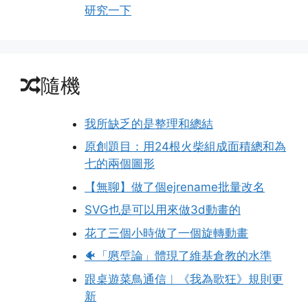
研究一下
隨機
我所缺乏的是整理和總結
原創題目：用24根火柴組成面積總和為
七的兩個圖形
【無聊】做了個ejrename批量改名
SVG也是可以用來做3d動畫的
花了三個小時做了一個旋轉動畫
🐠「懬垕論」體現了維基倉教的水準
跟桌遊菜鳥通信︱《我為歌狂》規則更
新