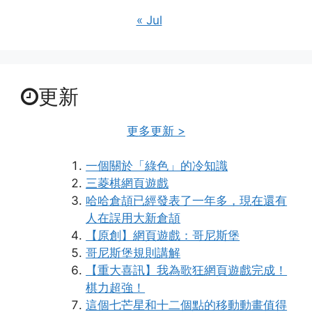
« Jul
更新
更多更新 >
一個關於「綠色」的冷知識
三菱棋網頁遊戲
哈哈倉頡已經發表了一年多，現在還有
人在誤用大新倉頡
【原創】網頁遊戲：哥尼斯堡
哥尼斯堡規則講解
【重大喜訊】我為歌狂網頁遊戲完成！
棋力超強！
這個七芒星和十二個點的移動動畫值得