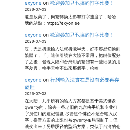
exyone
on
歡迎參加尹卂搞的打字比賽！
2026-07-03
還是放棄了，簡繁轉換太影響打字速度了，哈哈
我的站點：https://exyon.ee
exyone
on
歡迎參加尹卂搞的打字比賽！
2026-07-03
哎，光是折騰輸入法就折騰半天，好不容易切換到
繁體了，「」這個引號在大陸不常用，把鍵位配好
了之後，發現大陸和台灣用的繁體有一些細微的用
字差異，輸半天輸不出來那個字，哈哈
exyone
on
行列輸入法實在是沒有必要再存
於世
2026-07-03
在大陆，几乎所有的输入方案都是基于美式键盘
qwerty的，除去一些老旧的九宫格手机和专业打
字员使用的速记键盘 尽管这个键位不适合输入汉
字，拼音方案的上限也被qwerty布局限制了，但
演变出来了另辟蹊径的型码方案，类似于台湾的仓