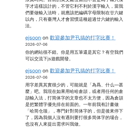
字才這樣設計的，不管它利不利於漢字輸入，當我
們要做輸入法時，就應該把編碼字母限制在廿六鍵
以內，只有臺灣人才會習慣這種超過廿六鍵的輸入
法。
ejsoon
on
歡迎參加尹卂搞的打字比賽！
2026-07-06
你的網站很不錯。你是用五筆還是其它？有空我們
可以交流下js遊戲開發。
ejsoon
on
歡迎參加尹卂搞的打字比賽！
2026-07-06
用字差異其實很少的，可能就是「為爲、什么―甚
麼」吧。我現在如果用哈哈倉頡，或者用任何的倉
頡輸入法，打简体字的文章也不太方便，因為倉頡
是把繁體字優先排在前面的。一年前我有計畫做
「哈简仓颉」，專門針對简体字的，但是後來停下
了，因為我個人沒有遇到要打很多简体字的場合，
也沒有人來提出需求叫我做。