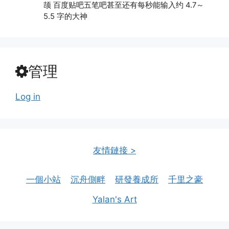
颉 百度贴吧五笔吧甚至还有每秒能输入约 4.7～
5.5 字的大神
管理
Log in
友情鏈接 >
一個小站
沉舟側畔
研發養成所
千里之豪
Yalan's Art