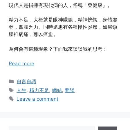
現代人是指擁有現代病的人，俗稱「亞健康」。
精力不足，大概就是眼神矇矓，精神恍惚，身體虛
弱，四肢乏力。同時還患有各種慢性炎癥，如肩頸
腰椎病痛，難以痊愈。
為何會有這種現象？下面我來談談我的思考：
Read more
Categories
自言自語
Tags
人生
,
精力不足
,
總結
,
閒談
Leave a comment