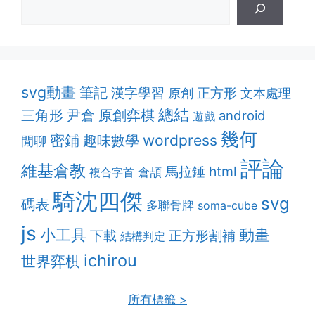
svg動畫
筆記
漢字學習
正方形
原創
文本處理
總結
原創弈棋
三角形
尹倉
android
遊戲
幾何
密鋪
趣味數學
wordpress
閒聊
評論
維基倉教
html
馬拉錘
複合字首
倉頡
騎沈四傑
svg
碼表
多聯骨牌
soma-cube
js
動畫
小工具
正方形割補
下載
結構判定
ichirou
世界弈棋
所有標籤 >