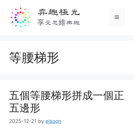
Skip
弈趣極光
to
Menu
content
享受思維樂趣
等腰梯形
五個等腰梯形拼成一個正
五邊形
2025-12-21
by
ejsoon