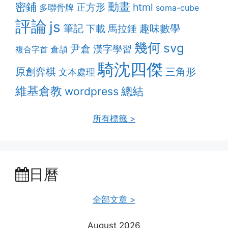
動畫
密鋪
html
正方形
多聯骨牌
soma-cube
評論
js
筆記
趣味數學
下載
馬拉錘
幾何
svg
尹倉
漢字學習
複合字首
倉頡
騎沈四傑
原創弈棋
三角形
文本處理
維基倉教
總結
wordpress
所有標籤 >
日曆
全部文章 >
August 2026