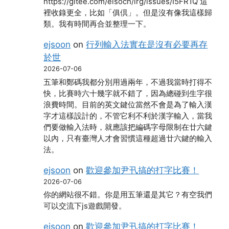
https://gitee.com/eisoch/irg/issues/I5FR1Q 這
裡收錄更全，比如「俱倶」。但是沒有像我這樣歸
類。我有時間再合並整理一下。
ejsoon
on
行列輸入法實在是沒有必要再存
於世
2026-07-06
五筆和鄭碼我都分別用過兩年，不過我當時打得不
快，比賽時六十幾字就不錯了，因為總碰到生字很
浪費時間。目前的英文鍵位當然不會是為了輸入漢
字才這樣設計的，不管它利不利於漢字輸入，當我
們要做輸入法時，就應該把編碼字母限制在廿六鍵
以內，只有臺灣人才會習慣這種超過廿六鍵的輸入
法。
ejsoon
on
歡迎參加尹卂搞的打字比賽！
2026-07-06
你的網站很不錯。你是用五筆還是其它？有空我們
可以交流下js遊戲開發。
ejsoon
on
歡迎參加尹卂搞的打字比賽！