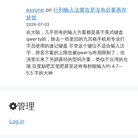
exyone
on
行列輸入法實在是沒有必要再存
於世
2026-07-03
在大陆，几乎所有的输入方案都是基于美式键盘
qwerty的，除去一些老旧的九宫格手机和专业打
字员使用的速记键盘 尽管这个键位不适合输入汉
字，拼音方案的上限也被qwerty布局限制了，但
演变出来了另辟蹊径的型码方案，类似于台湾的仓
颉 百度贴吧五笔吧甚至还有每秒能输入约 4.7～
5.5 字的大神
管理
Log in