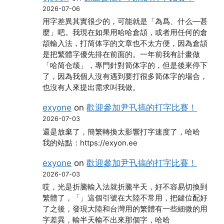
2026-07-06
用字差異其實很少的，可能就是「為爲、什么―甚
麼」吧。我現在如果用哈哈倉頡，或者用任何的倉
頡輸入法，打简体字的文章也不太方便，因為倉頡
是把繁體字優先排在前面的。一年前我有計畫做
「哈简仓颉」，專門針對简体字的，但是後來停下
了，因為我個人沒有遇到要打很多简体字的場合，
也沒有人來提出需求叫我做。
exyone
on
歡迎參加尹卂搞的打字比賽！
2026-07-03
還是放棄了，簡繁轉換太影響打字速度了，哈哈
我的站點：https://exyon.ee
exyone
on
歡迎參加尹卂搞的打字比賽！
2026-07-03
哎，光是折騰輸入法就折騰半天，好不容易切換到
繁體了，「」這個引號在大陸不常用，把鍵位配好
了之後，發現大陸和台灣用的繁體有一些細微的用
字差異，輸半天輸不出來那個字，哈哈