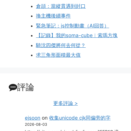
倉頡：當縱貫遇到封口
換主機後續事件
緊急筆記：js控制動畫（AI回答）
【記錄】我的soma-cube︱索瑪方塊
騎沈四傑將何去何從？
求三角形面積最大值
評論
更多評論 >
ejsoon
on
收集unicode cjk同偏旁的字
2026-08-03