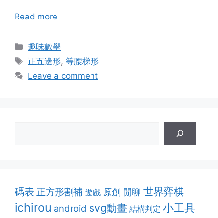
Read more
Categories
趣味數學
Tags
正五邊形
,
等腰梯形
Leave a comment
世界弈棋
碼表
正方形割補
原創
閒聊
遊戲
ichirou
svg動畫
小工具
android
結構判定