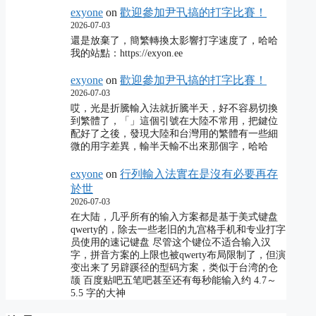
exyone
on
歡迎參加尹卂搞的打字比賽！
2026-07-03
還是放棄了，簡繁轉換太影響打字速度了，哈哈
我的站點：https://exyon.ee
exyone
on
歡迎參加尹卂搞的打字比賽！
2026-07-03
哎，光是折騰輸入法就折騰半天，好不容易切換
到繁體了，「」這個引號在大陸不常用，把鍵位
配好了之後，發現大陸和台灣用的繁體有一些細
微的用字差異，輸半天輸不出來那個字，哈哈
exyone
on
行列輸入法實在是沒有必要再存
於世
2026-07-03
在大陆，几乎所有的输入方案都是基于美式键盘
qwerty的，除去一些老旧的九宫格手机和专业打字
员使用的速记键盘 尽管这个键位不适合输入汉
字，拼音方案的上限也被qwerty布局限制了，但演
变出来了另辟蹊径的型码方案，类似于台湾的仓
颉 百度贴吧五笔吧甚至还有每秒能输入约 4.7～
5.5 字的大神