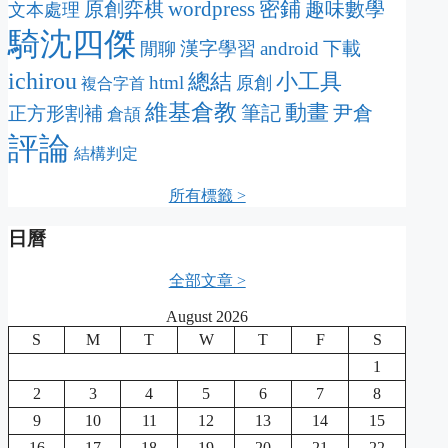
wordpress
密鋪
原創弈棋
趣味數學
文本處理
騎沈四傑
漢字學習
android
下載
閒聊
ichirou
總結
小工具
html
原創
複合字首
維基倉教
動畫
筆記
尹倉
正方形割補
倉頡
評論
結構判定
所有標籤 >
日曆
全部文章 >
August 2026
S
M
T
W
T
F
S
1
2
3
4
5
6
7
8
9
10
11
12
13
14
15
16
17
18
19
20
21
22