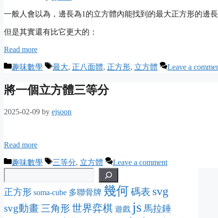
一般人會以為，邊長為1的立方體內能找到的最大正方形的邊長
但是其實還有比它更大的：
Read more
Categories
Tags
趣味數學
最大
,
正八面體
,
正方形
,
立方體
Leave a comme
將一個立方體三等分
2025-02-09
by
ejsoon
Read more
Categories
Tags
趣味數學
三等分
,
立方體
Leave a comment
幾何
svg
碼表
正方形
多聯骨牌
soma-cube
js
svg動畫
三角形
世界弈棋
馬拉錘
遊戲