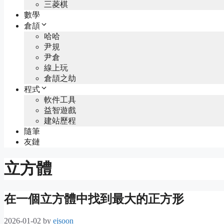
三菱棋
數學
倉頡
哈哈
尹規
尹倉
線上玩
倉頡之劫
程式
軟件工具
益智遊戲
建站歷程
隨筆
友鏈
立方體
在一個立方體中找到最大的正方形
2026-01-02
by
ejsoon