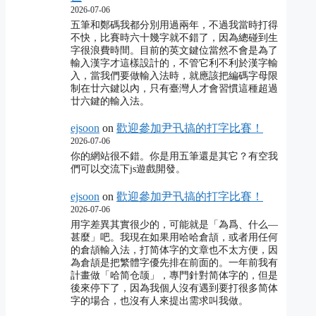
2026-07-06
五筆和鄭碼我都分別用過兩年，不過我當時打得
不快，比賽時六十幾字就不錯了，因為總碰到生
字很浪費時間。目前的英文鍵位當然不會是為了
輸入漢字才這樣設計的，不管它利不利於漢字輸
入，當我們要做輸入法時，就應該把編碼字母限
制在廿六鍵以內，只有臺灣人才會習慣這種超過
廿六鍵的輸入法。
ejsoon
on
歡迎參加尹卂搞的打字比賽！
2026-07-06
你的網站很不錯。你是用五筆還是其它？有空我
們可以交流下js遊戲開發。
ejsoon
on
歡迎參加尹卂搞的打字比賽！
2026-07-06
用字差異其實很少的，可能就是「為爲、什么―
甚麼」吧。我現在如果用哈哈倉頡，或者用任何
的倉頡輸入法，打简体字的文章也不太方便，因
為倉頡是把繁體字優先排在前面的。一年前我有
計畫做「哈简仓颉」，專門針對简体字的，但是
後來停下了，因為我個人沒有遇到要打很多简体
字的場合，也沒有人來提出需求叫我做。