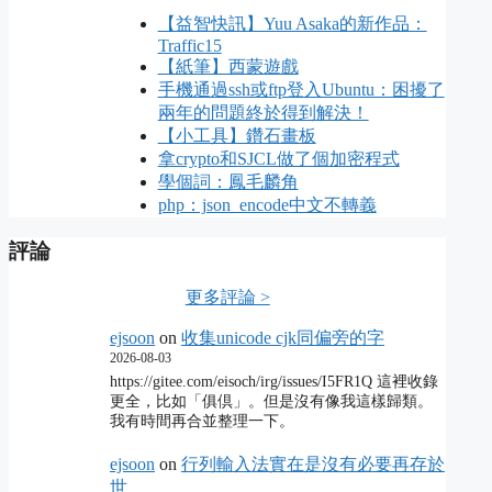
【益智快訊】Yuu Asaka的新作品：
Traffic15
【紙筆】西蒙遊戲
手機通過ssh或ftp登入Ubuntu：困擾了
兩年的問題終於得到解決！
【小工具】鑽石畫板
拿crypto和SJCL做了個加密程式
學個詞：鳳毛麟角
php：json_encode中文不轉義
評論
更多評論 >
ejsoon
on
收集unicode cjk同偏旁的字
2026-08-03
https://gitee.com/eisoch/irg/issues/I5FR1Q 這裡收錄
更全，比如「俱倶」。但是沒有像我這樣歸類。
我有時間再合並整理一下。
ejsoon
on
行列輸入法實在是沒有必要再存於
世