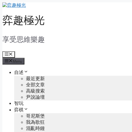
Skip
to
content
弈趣極光
享受思維樂趣
Menu
Menu
自述
最近更新
全部文章
高級搜索
尹說論壇
智玩
弈棋
哥尼斯堡
我為歌狂
混亂時鐘