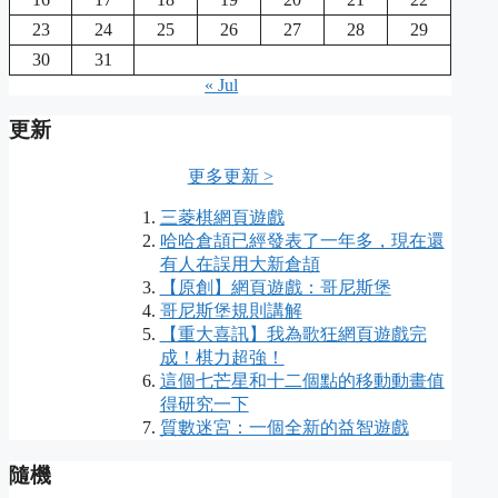
23
24
25
26
27
28
29
30
31
« Jul
更新
更多更新 >
三菱棋網頁遊戲
哈哈倉頡已經發表了一年多，現在還
有人在誤用大新倉頡
【原創】網頁遊戲：哥尼斯堡
哥尼斯堡規則講解
【重大喜訊】我為歌狂網頁遊戲完
成！棋力超強！
這個七芒星和十二個點的移動動畫值
得研究一下
質數迷宮：一個全新的益智遊戲
隨機