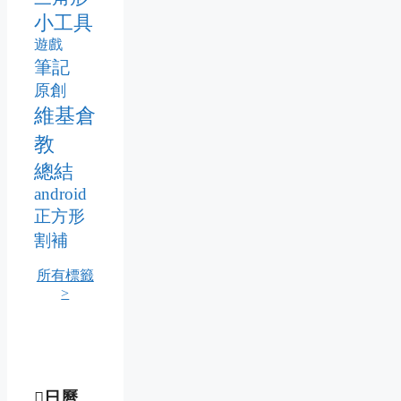
小工具
遊戲
筆記
原創
維基倉
教
總結
android
正方形
割補
所有標籤
>
日曆