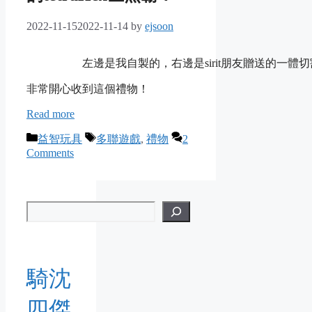
2022-11-15
2022-11-14
by
ejsoon
左邊是我自製的，右邊是sirit朋友贈送的一體
非常開心收到這個禮物！
Read more
Categories
Tags
益智玩具
多聯遊戲
,
禮物
2
Comments
騎沈
四傑