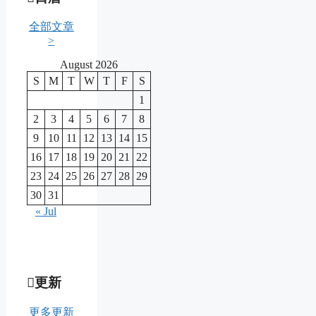
全部文章
>
August 2026
S
M
T
W
T
F
S
1
2
3
4
5
6
7
8
9
10
11
12
13
14
15
16
17
18
19
20
21
22
23
24
25
26
27
28
29
30
31
« Jul
更新
更多更新