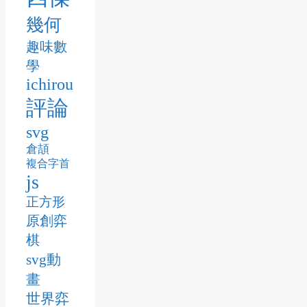
幾何
趣味數
學
ichirou
評論
svg
倉頡
複合字首
js
正方形
原創弈
棋
svg動
畫
世界弈