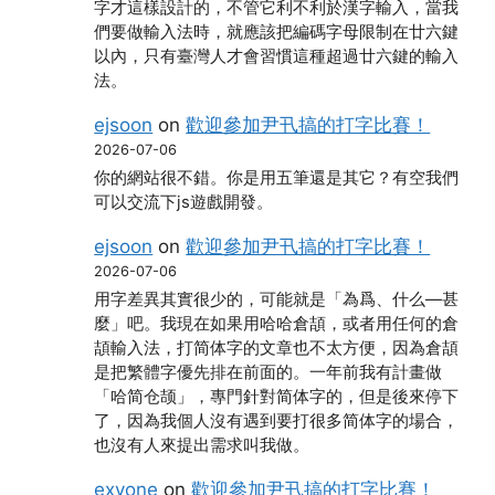
字才這樣設計的，不管它利不利於漢字輸入，當我
們要做輸入法時，就應該把編碼字母限制在廿六鍵
以內，只有臺灣人才會習慣這種超過廿六鍵的輸入
法。
ejsoon
on
歡迎參加尹卂搞的打字比賽！
2026-07-06
你的網站很不錯。你是用五筆還是其它？有空我們
可以交流下js遊戲開發。
ejsoon
on
歡迎參加尹卂搞的打字比賽！
2026-07-06
用字差異其實很少的，可能就是「為爲、什么―甚
麼」吧。我現在如果用哈哈倉頡，或者用任何的倉
頡輸入法，打简体字的文章也不太方便，因為倉頡
是把繁體字優先排在前面的。一年前我有計畫做
「哈简仓颉」，專門針對简体字的，但是後來停下
了，因為我個人沒有遇到要打很多简体字的場合，
也沒有人來提出需求叫我做。
exyone
on
歡迎參加尹卂搞的打字比賽！