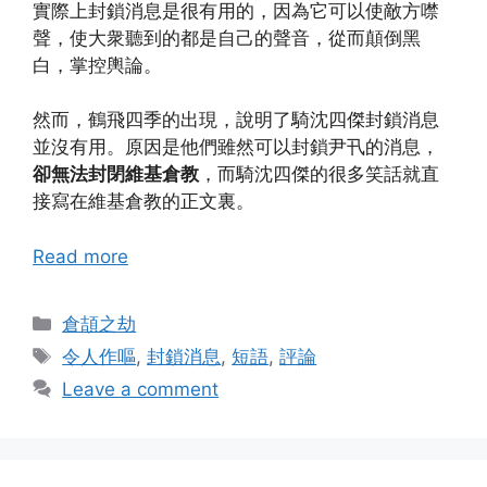
實際上封鎖消息是很有用的，因為它可以使敵方噤
聲，使大衆聽到的都是自己的聲音，從而顛倒黑
白，掌控輿論。
然而，鶴飛四季的出現，說明了騎沈四傑封鎖消息
並沒有用。原因是他們雖然可以封鎖尹卂的消息，
卻無法封閉維基倉教
，而騎沈四傑的很多笑話就直
接寫在維基倉教的正文裏。
Read more
Categories
倉頡之劫
Tags
令人作嘔
,
封鎖消息
,
短語
,
評論
Leave a comment