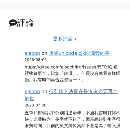
評論
更多評論 >
ejsoon
on
收集unicode cjk同偏旁的字
2026-08-03
https://gitee.com/eisoch/irg/issues/I5FR1Q 這
裡收錄更全，比如「俱倶」。但是沒有像我這樣歸
類。我有時間再合並整理一下。
ejsoon
on
行列輸入法實在是沒有必要再存
於世
2026-07-06
五筆和鄭碼我都分別用過兩年，不過我當時打得不
快，比賽時六十幾字就不錯了，因為總碰到生字很
浪費時間。目前的英文鍵位當然不會是為了輸入漢