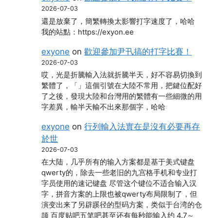
2026-07-03
還是放棄了，簡繁轉換太影響打字速度了，哈哈
我的站點：https://exyon.ee
exyone
on
歡迎參加尹卂搞的打字比賽！
2026-07-03
哎，光是折騰輸入法就折騰半天，好不容易切換到
繁體了，「」這個引號在大陸不常用，把鍵位配好
了之後，發現大陸和台灣用的繁體有一些細微的用
字差異，輸半天輸不出來那個字，哈哈
exyone
on
行列輸入法實在是沒有必要再存
於世
2026-07-03
在大陆，几乎所有的输入方案都是基于美式键盘
qwerty的，除去一些老旧的九宫格手机和专业打
字员使用的速记键盘 尽管这个键位不适合输入汉
字，拼音方案的上限也被qwerty布局限制了，但
演变出来了另辟蹊径的型码方案，类似于台湾的仓
颉 百度贴吧五笔吧甚至还有每秒能输入约 4.7～