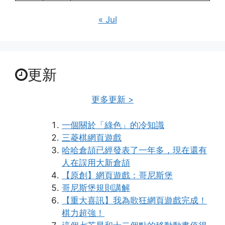
« Jul
更新
更多更新 >
一個關於「綠色」的冷知識
三菱棋網頁遊戲
哈哈倉頡已經發表了一年多，現在還有
人在誤用大新倉頡
【原創】網頁遊戲：哥尼斯堡
哥尼斯堡規則講解
【重大喜訊】我為歌狂網頁遊戲完成！
棋力超強！