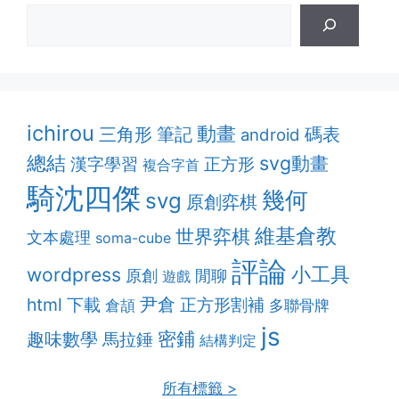
ichirou
動畫
筆記
三角形
碼表
android
總結
svg動畫
漢字學習
正方形
複合字首
騎沈四傑
幾何
svg
原創弈棋
維基倉教
世界弈棋
文本處理
soma-cube
評論
小工具
wordpress
原創
閒聊
遊戲
html
尹倉
正方形割補
下載
多聯骨牌
倉頡
js
密鋪
趣味數學
馬拉錘
結構判定
所有標籤 >