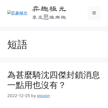
Skip
弈趣極光
to
Menu
content
享受思維樂趣
短語
為甚麼騎沈四傑封鎖消息
一點用也沒有？
2022-12-25
by
ejsoon