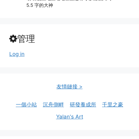
5.5 字的大神
管理
Log in
友情鏈接 >
一個小站
沉舟側畔
研發養成所
千里之豪
Yalan's Art