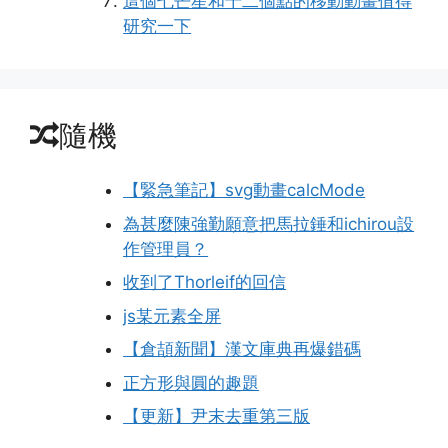
這個七芒星和十二個點的移動動畫值得
研究一下
隨機
【緊急筆記】svg動畫calcMode
為甚麼陳強勤願意把馬拉錘和ichirou設
作管理員？
收到了Thorleif的回信
js某元素全屏
【倉頡新聞】漢文庫典再爆錯碼
正方形與圓的趣題
【更新】尹末去重第三版