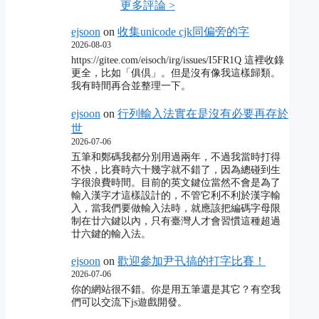
更多評論 >
ejsoon
on
收集unicode cjk同偏旁的字
2026-08-03
https://gitee.com/eisoch/irg/issues/I5FR1Q 這裡收錄
更全，比如「俱倶」。但是沒有像我這樣歸類。
我有時間再合並整理一下。
ejsoon
on
行列輸入法實在是沒有必要再存於
世
2026-07-06
五筆和鄭碼我都分別用過兩年，不過我當時打得
不快，比賽時六十幾字就不錯了，因為總碰到生
字很浪費時間。目前的英文鍵位當然不會是為了
輸入漢字才這樣設計的，不管它利不利於漢字輸
入，當我們要做輸入法時，就應該把編碼字母限
制在廿六鍵以內，只有臺灣人才會習慣這種超過
廿六鍵的輸入法。
ejsoon
on
歡迎參加尹卂搞的打字比賽！
2026-07-06
你的網站很不錯。你是用五筆還是其它？有空我
們可以交流下js遊戲開發。