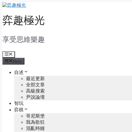
Skip
to
content
弈趣極光
享受思維樂趣
Menu
Menu
自述
最近更新
全部文章
高級搜索
尹說論壇
智玩
弈棋
哥尼斯堡
我為歌狂
混亂時鐘