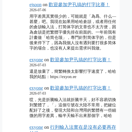
ejsoon
on
歡迎參加尹卂搞的打字比賽！
2026-07-06
用字差異其實很少的，可能就是「為爲、什么―
甚麼」吧。我現在如果用哈哈倉頡，或者用任何
的倉頡輸入法，打简体字的文章也不太方便，因
為倉頡是把繁體字優先排在前面的。一年前我有
計畫做「哈简仓颉」，專門針對简体字的，但是
後來停下了，因為我個人沒有遇到要打很多简体
字的場合，也沒有人來提出需求叫我做。
exyone
on
歡迎參加尹卂搞的打字比賽！
2026-07-03
還是放棄了，簡繁轉換太影響打字速度了，哈哈
我的站點：https://exyon.ee
exyone
on
歡迎參加尹卂搞的打字比賽！
2026-07-03
哎，光是折騰輸入法就折騰半天，好不容易切換
到繁體了，「」這個引號在大陸不常用，把鍵位
配好了之後，發現大陸和台灣用的繁體有一些細
微的用字差異，輸半天輸不出來那個字，哈哈
exyone
on
行列輸入法實在是沒有必要再存