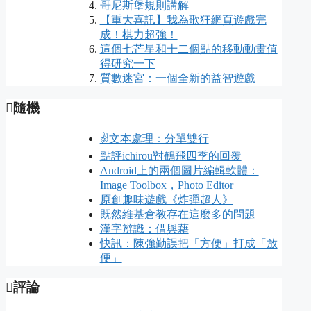
哥尼斯堡規則講解
【重大喜訊】我為歌狂網頁遊戲完
成！棋力超強！
這個七芒星和十二個點的移動動畫值
得研究一下
質數迷宮：一個全新的益智遊戲
隨機
✌️文本處理：分單雙行
點評ichirou對鶴飛四季的回覆
Android上的兩個圖片編輯軟體：
Image Toolbox，Photo Editor
原創趣味遊戲《炸彈超人》
既然維基倉教存在這麼多的問題
漢字辨識：借與藉
快訊：陳強勤誤把「方便」打成「放
便」
評論