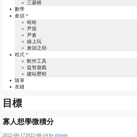
三菱棋
數學
倉頡
哈哈
尹規
尹倉
線上玩
倉頡之劫
程式
軟件工具
益智遊戲
建站歷程
隨筆
友鏈
目標
寡人想學微積分
2022-08-17
2022-08-14
by
ejsoon