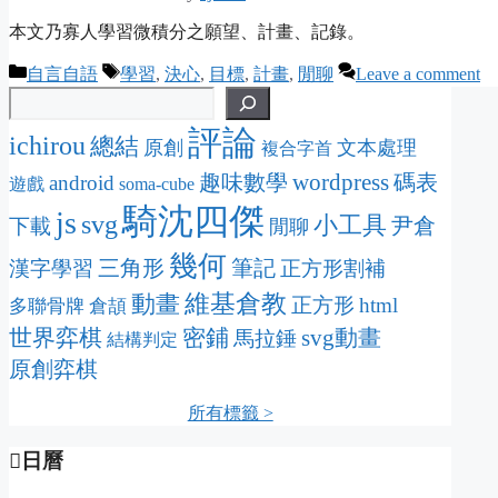
本文乃寡人學習微積分之願望、計畫、記錄。
Categories
Tags
自言自語
學習
,
決心
,
目標
,
計畫
,
閒聊
Leave a comment
評論
ichirou
總結
原創
文本處理
複合字首
wordpress
趣味數學
碼表
android
遊戲
soma-cube
騎沈四傑
js
svg
小工具
尹倉
下載
閒聊
幾何
三角形
筆記
漢字學習
正方形割補
維基倉教
動畫
正方形
html
多聯骨牌
倉頡
密鋪
svg動畫
世界弈棋
馬拉錘
結構判定
原創弈棋
所有標籤 >
日曆