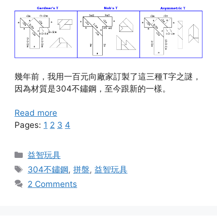
幾年前，我用一百元向廠家訂製了這三種T字之謎，
因為材質是304不鏽鋼，至今跟新的一樣。
Read more
Pages:
1
2
3
4
Categories
益智玩具
Tags
304不鏽鋼
,
拼盤
,
益智玩具
2 Comments