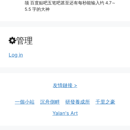
颉 百度贴吧五笔吧甚至还有每秒能输入约 4.7～
5.5 字的大神
管理
Log in
友情鏈接 >
一個小站
沉舟側畔
研發養成所
千里之豪
Yalan's Art