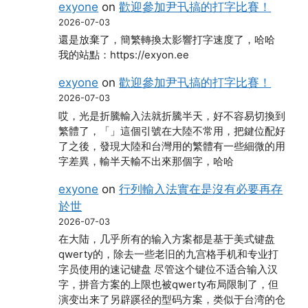
exyone
on
歡迎參加尹卂搞的打字比賽！
2026-07-03
還是放棄了，簡繁轉換太影響打字速度了，哈哈
我的站點：https://exyon.ee
exyone
on
歡迎參加尹卂搞的打字比賽！
2026-07-03
哎，光是折騰輸入法就折騰半天，好不容易切換到
繁體了，「」這個引號在大陸不常用，把鍵位配好
了之後，發現大陸和台灣用的繁體有一些細微的用
字差異，輸半天輸不出來那個字，哈哈
exyone
on
行列輸入法實在是沒有必要再存
於世
2026-07-03
在大陆，几乎所有的输入方案都是基于美式键盘
qwerty的，除去一些老旧的九宫格手机和专业打
字员使用的速记键盘 尽管这个键位不适合输入汉
字，拼音方案的上限也被qwerty布局限制了，但
演变出来了另辟蹊径的型码方案，类似于台湾的仓