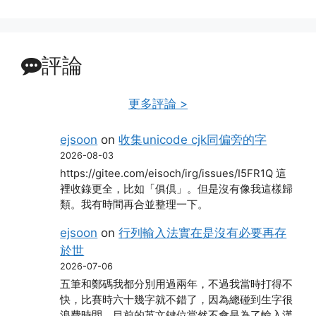
評論
更多評論 >
ejsoon
on
收集unicode cjk同偏旁的字
2026-08-03
https://gitee.com/eisoch/irg/issues/I5FR1Q 這
裡收錄更全，比如「俱倶」。但是沒有像我這樣歸
類。我有時間再合並整理一下。
ejsoon
on
行列輸入法實在是沒有必要再存
於世
2026-07-06
五筆和鄭碼我都分別用過兩年，不過我當時打得不
快，比賽時六十幾字就不錯了，因為總碰到生字很
浪費時間。目前的英文鍵位當然不會是為了輸入漢