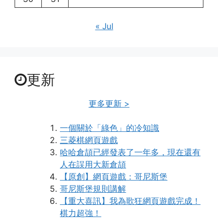
« Jul
更新
更多更新 >
一個關於「綠色」的冷知識
三菱棋網頁遊戲
哈哈倉頡已經發表了一年多，現在還有
人在誤用大新倉頡
【原創】網頁遊戲：哥尼斯堡
哥尼斯堡規則講解
【重大喜訊】我為歌狂網頁遊戲完成！
棋力超強！