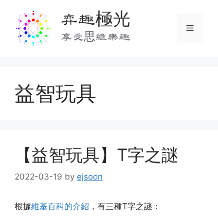
Skip
弈趣極光
to
Menu
content
享受思維樂趣
益智玩具
【益智玩具】T字之謎
2022-03-19
by
ejsoon
根據
維基百科的介紹
，有三種T字之謎：