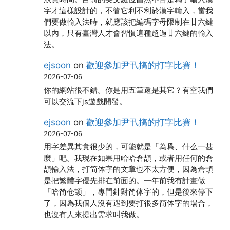
字才這樣設計的，不管它利不利於漢字輸入，當我
們要做輸入法時，就應該把編碼字母限制在廿六鍵
以內，只有臺灣人才會習慣這種超過廿六鍵的輸入
法。
ejsoon
on
歡迎參加尹卂搞的打字比賽！
2026-07-06
你的網站很不錯。你是用五筆還是其它？有空我們
可以交流下js遊戲開發。
ejsoon
on
歡迎參加尹卂搞的打字比賽！
2026-07-06
用字差異其實很少的，可能就是「為爲、什么―甚
麼」吧。我現在如果用哈哈倉頡，或者用任何的倉
頡輸入法，打简体字的文章也不太方便，因為倉頡
是把繁體字優先排在前面的。一年前我有計畫做
「哈简仓颉」，專門針對简体字的，但是後來停下
了，因為我個人沒有遇到要打很多简体字的場合，
也沒有人來提出需求叫我做。