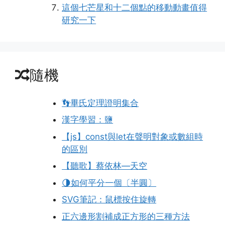
這個七芒星和十二個點的移動動畫值得
研究一下
隨機
👣畢氏定理證明集合
漢字學習：鹽
【js】const與let在聲明對象或數組時
的區別
【聽歌】蔡依林—天空
🌗如何平分一個〔半圓〕
SVG筆記：鼠標按住旋轉
正六邊形割補成正方形的三種方法