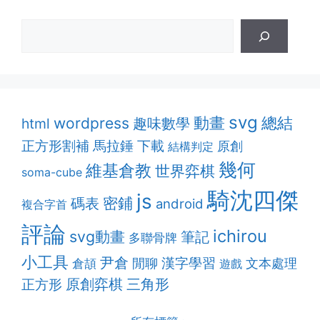
svg
動畫
總結
wordpress
趣味數學
html
正方形割補
馬拉錘
下載
原創
結構判定
幾何
維基倉教
世界弈棋
soma-cube
騎沈四傑
js
密鋪
碼表
android
複合字首
評論
ichirou
svg動畫
筆記
多聯骨牌
小工具
尹倉
漢字學習
閒聊
文本處理
倉頡
遊戲
原創弈棋
三角形
正方形