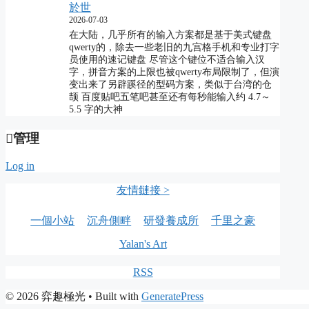
於世
2026-07-03
在大陆，几乎所有的输入方案都是基于美式键盘
qwerty的，除去一些老旧的九宫格手机和专业打字
员使用的速记键盘 尽管这个键位不适合输入汉
字，拼音方案的上限也被qwerty布局限制了，但演
变出来了另辟蹊径的型码方案，类似于台湾的仓
颉 百度贴吧五笔吧甚至还有每秒能输入约 4.7～
5.5 字的大神
管理
Log in
友情鏈接 >
一個小站
沉舟側畔
研發養成所
千里之豪
Yalan's Art
RSS
© 2026 弈趣極光
• Built with
GeneratePress