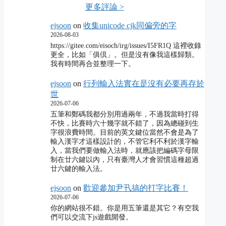
更多評論 >
ejsoon
on
收集unicode cjk同偏旁的字
2026-08-03
https://gitee.com/eisoch/irg/issues/I5FR1Q 這裡收錄
更全，比如「俱倶」。但是沒有像我這樣歸類。
我有時間再合並整理一下。
ejsoon
on
行列輸入法實在是沒有必要再存於
世
2026-07-06
五筆和鄭碼我都分別用過兩年，不過我當時打得
不快，比賽時六十幾字就不錯了，因為總碰到生
字很浪費時間。目前的英文鍵位當然不會是為了
輸入漢字才這樣設計的，不管它利不利於漢字輸
入，當我們要做輸入法時，就應該把編碼字母限
制在廿六鍵以內，只有臺灣人才會習慣這種超過
廿六鍵的輸入法。
ejsoon
on
歡迎參加尹卂搞的打字比賽！
2026-07-06
你的網站很不錯。你是用五筆還是其它？有空我
們可以交流下js遊戲開發。