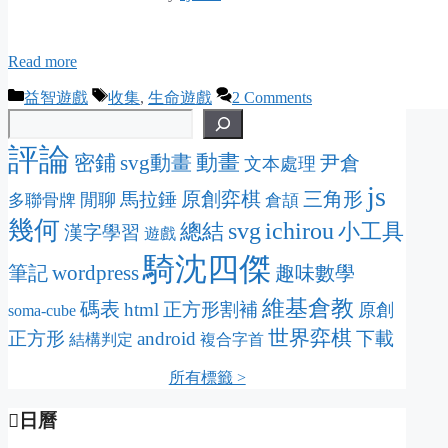
Read more
Categories
Tags
益智遊戲
收集
,
生命遊戲
2 Comments
評論
動畫
密鋪
svg動畫
尹倉
文本處理
js
原創弈棋
三角形
馬拉錘
閒聊
多聯骨牌
倉頡
幾何
svg
ichirou
總結
小工具
漢字學習
遊戲
騎沈四傑
wordpress
筆記
趣味數學
維基倉教
碼表
html
正方形割補
原創
soma-cube
世界弈棋
正方形
android
下載
結構判定
複合字首
所有標籤 >
日曆