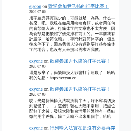
ejsoon
on
歡迎參加尹卂搞的打字比賽！
2026-07-06
用字差異其實很少的，可能就是「為爲、什么―
甚麼」吧。我現在如果用哈哈倉頡，或者用任何
的倉頡輸入法，打简体字的文章也不太方便，因
為倉頡是把繁體字優先排在前面的。一年前我有
計畫做「哈简仓颉」，專門針對简体字的，但是
後來停下了，因為我個人沒有遇到要打很多简体
字的場合，也沒有人來提出需求叫我做。
exyone
on
歡迎參加尹卂搞的打字比賽！
2026-07-03
還是放棄了，簡繁轉換太影響打字速度了，哈哈
我的站點：https://exyon.ee
exyone
on
歡迎參加尹卂搞的打字比賽！
2026-07-03
哎，光是折騰輸入法就折騰半天，好不容易切換
到繁體了，「」這個引號在大陸不常用，把鍵位
配好了之後，發現大陸和台灣用的繁體有一些細
微的用字差異，輸半天輸不出來那個字，哈哈
exyone
on
行列輸入法實在是沒有必要再存