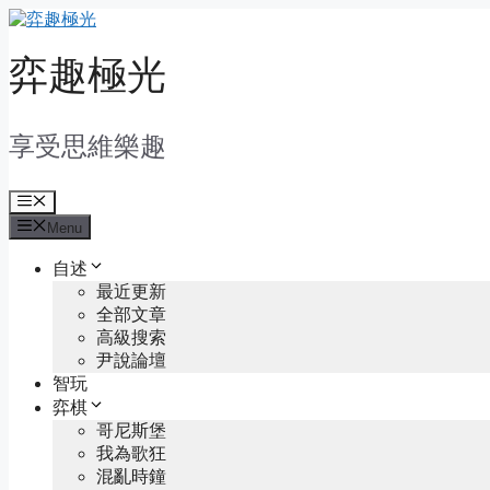
Skip
to
content
弈趣極光
享受思維樂趣
Menu
Menu
自述
最近更新
全部文章
高級搜索
尹說論壇
智玩
弈棋
哥尼斯堡
我為歌狂
混亂時鐘