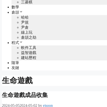
三菱棋
數學
倉頡
哈哈
尹規
尹倉
線上玩
倉頡之劫
程式
軟件工具
益智遊戲
建站歷程
隨筆
友鏈
生命遊戲
生命遊戲成品收集
2024-05-05
2024-05-02
by
ejsoon