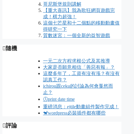
哥尼斯堡規則講解
【重大喜訊】我為歌狂網頁遊戲完
成！棋力超強！
這個七芒星和十二個點的移動動畫值
得研究一下
質數迷宮：一個全新的益智遊戲
隨機
一元二次方程求根公式及其推導
大家是否願意相信「善惡有報」？
這麼多年了，工資有沒有漲？有沒有
認真工作？
ichirou跟ceku的討論為何會戛然而
止？
🕔print date time
重磅消息：ejtile動畫組件製作完成！
🐒wordpress必裝插件都有哪些
評論