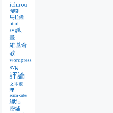
ichirou
閒聊
馬拉錘
html
svg動
畫
維基倉
教
wordpress
svg
評論
文本處
理
soma-cube
總結
密鋪