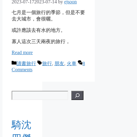
2023-07-17
2023-07-14
by
ejsoon
七月是一個旅行的季節，但是不要
去大城市，會很曬。
或許應該去有水的地方。
寡人這次三天兩夜的旅行，
Read more
Categories
Tags
讀書旅行
旅行
,
朋友
,
火車
8
Comments
騎沈