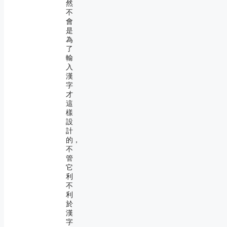
然
不
會
是
為
了
輸
入
漢
字
才
這
樣
設
計
的，
不
管
它
利
不
利
於
漢
字