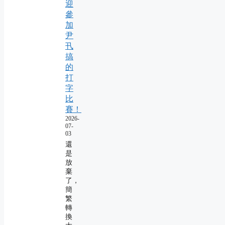
迎
參
加
尹
卂
搞
的
打
字
比
賽！
2026-
07-
03
還
是
放
棄
了，
簡
繁
轉
換