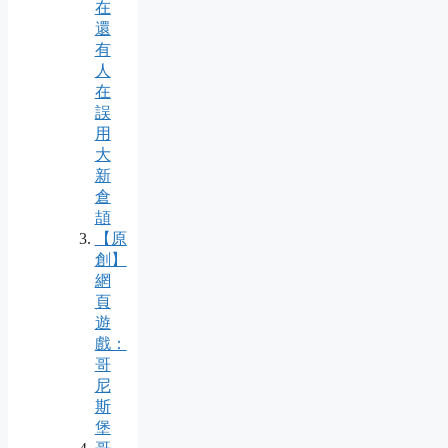
在
還
有
人
在
誤
用
大
新
倉
頡
【原
創】
網
頁
遊
戲：
哥
尼
斯
堡