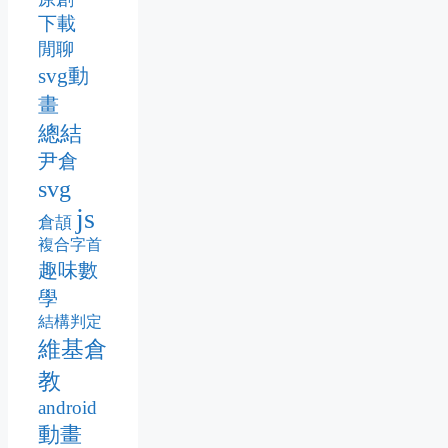
下載
閒聊
svg動
畫
總結
尹倉
svg
js
倉頡
複合字首
趣味數
學
結構判定
維基倉
教
android
動畫