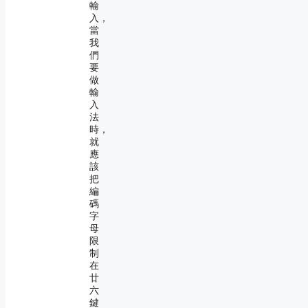
輸
入，
當
我
們
要
做
輸
入
法
時，
就
應
該
把
編
碼
字
母
限
制
在
廿
六
鍵