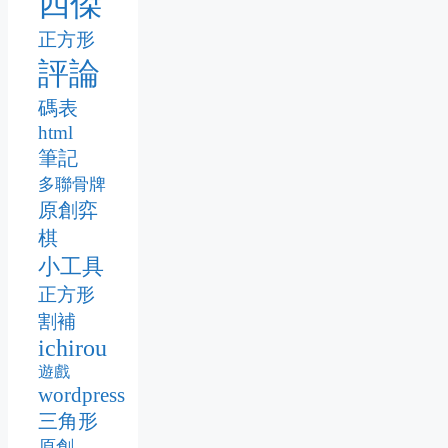
四傑
正方形
評論
碼表
html
筆記
多聯骨牌
原創弈
棋
小工具
正方形
割補
ichirou
遊戲
wordpress
三角形
原創