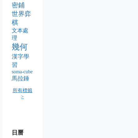
密鋪
世界弈
棋
文本處
理
幾何
漢字學
習
soma-cube
馬拉錘
所有標籤
>
日曆