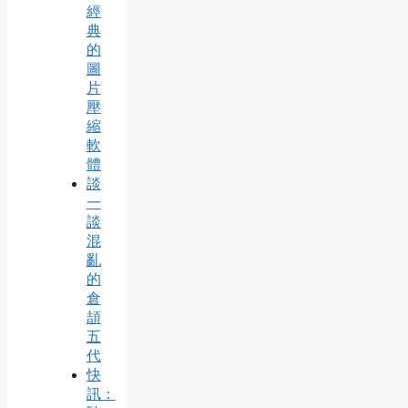
經
典
的
圖
片
壓
縮
軟
體
談
一
談
混
亂
的
倉
頡
五
代
快
訊：