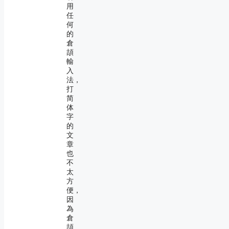
用
任
何
的
倉
頡
輸
入
法，
打
简
体
字
的
文
章
也
不
太
方
便，
因
為
倉
頡