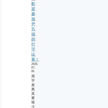
歡
迎
參
加
尹
卂
搞
的
打
字
比
賽！
2026-
07-
06
用
字
差
異
其
實
很
少