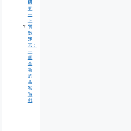
研
究
一
下
質
數
迷
宮：
一
個
全
新
的
益
智
遊
戲