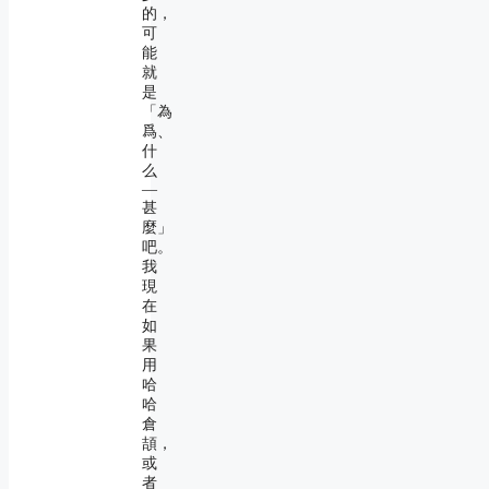
的，
可
能
就
是
「為
爲、
什
么
―
甚
麼」
吧。
我
現
在
如
果
用
哈
哈
倉
頡，
或
者