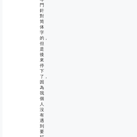
門
針
對
简
体
字
的，
但
是
後
來
停
下
了，
因
為
我
個
人
沒
有
遇
到
要