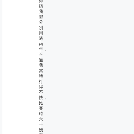
鄭
碼
我
都
分
別
用
過
兩
年，
不
過
我
當
時
打
得
不
快，
比
賽
時
六
十
幾