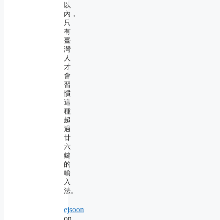
以
內，
只
有
臺
灣
人
才
會
習
慣
這
種
超
過
廿
六
鍵
的
輸
入
法。
ejsoon
on