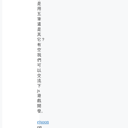
是
用
五
筆
還
是
其
它？
有
空
我
們
可
以
交
流
下
js
遊
戲
開
發。
ejsoon
on