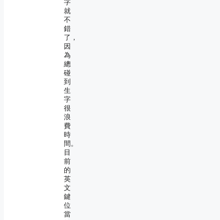
字
就
不
錯
了，
因
為
總
碰
到
生
字
很
浪
費
時
間。
目
前
的
英
文
鍵
位
當