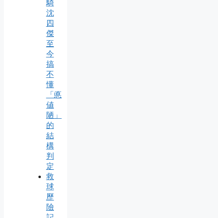
騎
沈
四
傑
至
今
搞
不
懂
「悳
値
陋」
的
結
構
判
定
救
球
歷
險
記