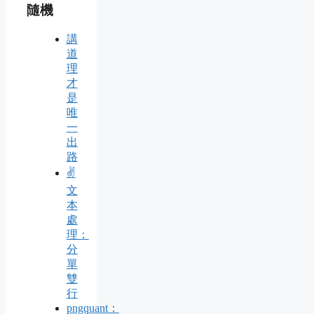
隨機
講
道
理
才
是
唯
一
出
路
✌️
文
本
處
理：
分
單
雙
行
pngquant：