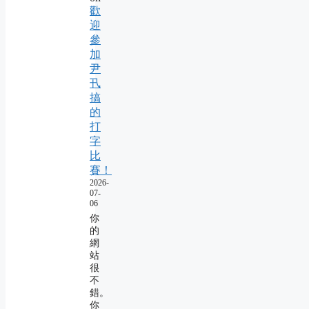
歡
迎
參
加
尹
卂
搞
的
打
字
比
賽！
2026-
07-
06
你
的
網
站
很
不
錯。
你