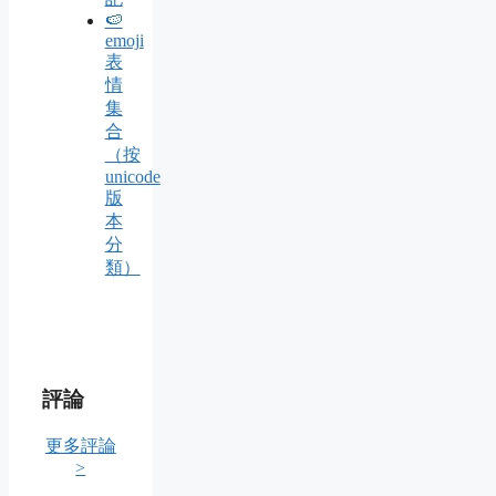
🍉
emoji
表
情
集
合
（按
unicode
版
本
分
類）
評論
更多評論
>