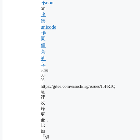
ejsoon
on
收
集
unicode
cjk
同
偏
旁
的
字
2026-
08-
03
https://gitee.com/eisoch/irg/issues/I5FR1Q
這
裡
收
錄
更
全，
比
如
「俱