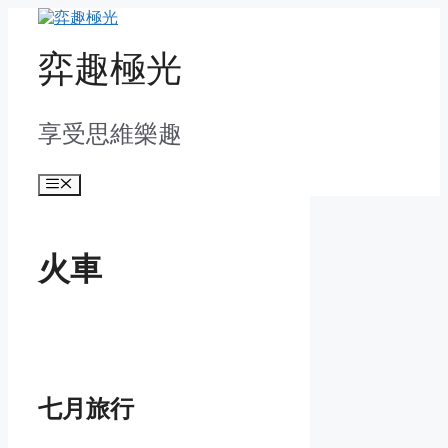
Skip
to
content
弈趣極光
享受思維樂趣
Menu
火車
七月旅行