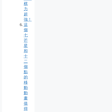
棋
力
超
強！
這
個
七
芒
星
和
十
二
個
點
的
移
動
動
畫
值
得