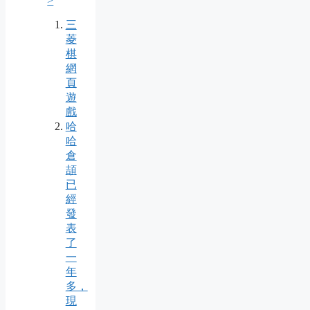
>
三
菱
棋
網
頁
遊
戲
哈
哈
倉
頡
已
經
發
表
了
一
年
多，
現