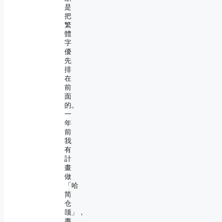
是
把
繁
體
字
優
先
排
在
前
面
的。
一
年
前
我
有
計
畫
做
「哈
简
仓
颉」，
專