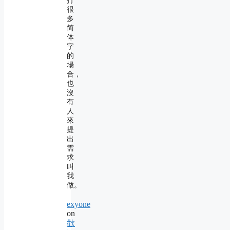
打
很
多
简
体
字
的
場
合，
也
沒
有
人
來
提
出
需
求
叫
我
做。
exyone
on
歡