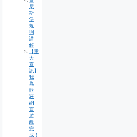
哥
尼
斯
堡
規
則
講
解
【重
大
喜
訊】
我
為
歌
狂
網
頁
遊
戲
完
成！