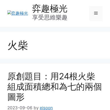
Skip
弈趣極光
to
Menu
content
享受思維樂趣
火柴
原創題目：用24根火柴
組成面積總和為七的兩個
圖形
2023-09-06
by
ejsoon