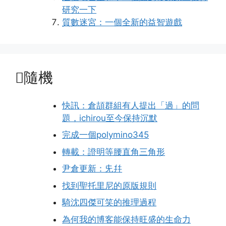
研究一下
質數迷宮：一個全新的益智遊戲
隨機
快訊：倉頡群組有人提出「過」的問
題，ichirou至今保持沉默
完成一個polymino345
轉載：證明等腰直角三角形
尹倉更新：兂幷
找到聖托里尼的原版規則
騎沈四傑可笑的推理過程
為何我的博客能保持旺盛的生命力