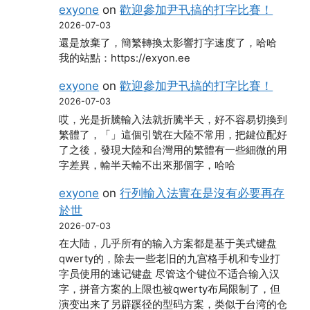
exyone
on
歡迎參加尹卂搞的打字比賽！
2026-07-03
還是放棄了，簡繁轉換太影響打字速度了，哈哈
我的站點：https://exyon.ee
exyone
on
歡迎參加尹卂搞的打字比賽！
2026-07-03
哎，光是折騰輸入法就折騰半天，好不容易切換到
繁體了，「」這個引號在大陸不常用，把鍵位配好
了之後，發現大陸和台灣用的繁體有一些細微的用
字差異，輸半天輸不出來那個字，哈哈
exyone
on
行列輸入法實在是沒有必要再存
於世
2026-07-03
在大陆，几乎所有的输入方案都是基于美式键盘
qwerty的，除去一些老旧的九宫格手机和专业打
字员使用的速记键盘 尽管这个键位不适合输入汉
字，拼音方案的上限也被qwerty布局限制了，但
演变出来了另辟蹊径的型码方案，类似于台湾的仓