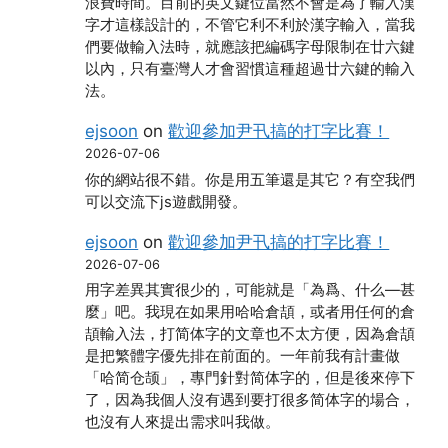
浪費時間。目前的英文鍵位當然不會是為了輸入漢
字才這樣設計的，不管它利不利於漢字輸入，當我
們要做輸入法時，就應該把編碼字母限制在廿六鍵
以內，只有臺灣人才會習慣這種超過廿六鍵的輸入
法。
ejsoon
on
歡迎參加尹卂搞的打字比賽！
2026-07-06
你的網站很不錯。你是用五筆還是其它？有空我們
可以交流下js遊戲開發。
ejsoon
on
歡迎參加尹卂搞的打字比賽！
2026-07-06
用字差異其實很少的，可能就是「為爲、什么―甚
麼」吧。我現在如果用哈哈倉頡，或者用任何的倉
頡輸入法，打简体字的文章也不太方便，因為倉頡
是把繁體字優先排在前面的。一年前我有計畫做
「哈简仓颉」，專門針對简体字的，但是後來停下
了，因為我個人沒有遇到要打很多简体字的場合，
也沒有人來提出需求叫我做。