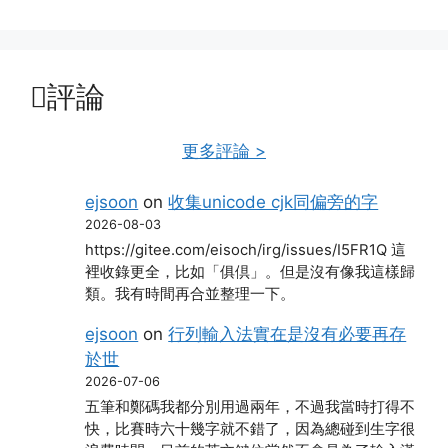
評論
更多評論 >
ejsoon
on
收集unicode cjk同偏旁的字
2026-08-03
https://gitee.com/eisoch/irg/issues/I5FR1Q 這
裡收錄更全，比如「俱倶」。但是沒有像我這樣歸
類。我有時間再合並整理一下。
ejsoon
on
行列輸入法實在是沒有必要再存
於世
2026-07-06
五筆和鄭碼我都分別用過兩年，不過我當時打得不
快，比賽時六十幾字就不錯了，因為總碰到生字很