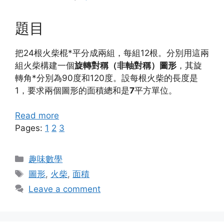
題目
把24根火柴棍*平分成兩組，每組12根。分別用這兩
組火柴構建一個
旋轉對稱（非軸對稱）圖形
，其旋
轉角*分別為90度和120度。設每根火柴的長度是
1，要求兩個圖形的面積總和是
7
平方單位。
Read more
Pages:
1
2
3
Categories
趣味數學
Tags
圖形
,
火柴
,
面積
Leave a comment