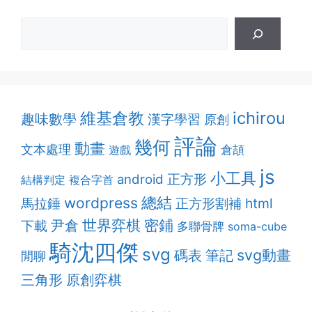
維基倉教
ichirou
趣味數學
漢字學習
原創
評論
幾何
動畫
文本處理
遊戲
倉頡
js
小工具
android
正方形
結構判定
複合字首
總結
wordpress
正方形割補
html
馬拉錘
密鋪
世界弈棋
尹倉
下載
多聯骨牌
soma-cube
騎沈四傑
svg
svg動畫
筆記
碼表
閒聊
原創弈棋
三角形