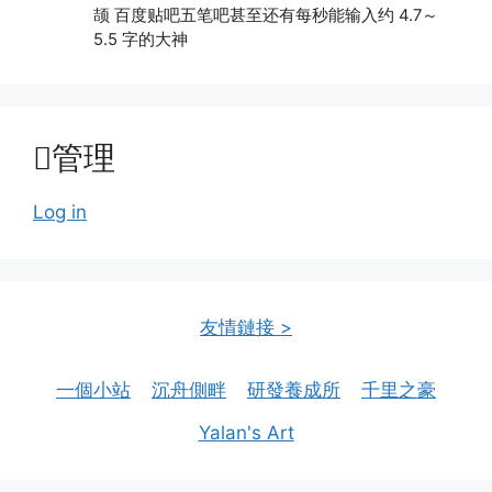
颉 百度贴吧五笔吧甚至还有每秒能输入约 4.7～
5.5 字的大神
管理
Log in
友情鏈接 >
一個小站
沉舟側畔
研發養成所
千里之豪
Yalan's Art