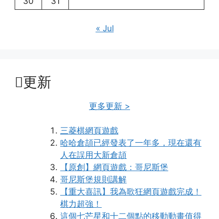
30
31
« Jul
更新
更多更新 >
三菱棋網頁遊戲
哈哈倉頡已經發表了一年多，現在還有
人在誤用大新倉頡
【原創】網頁遊戲：哥尼斯堡
哥尼斯堡規則講解
【重大喜訊】我為歌狂網頁遊戲完成！
棋力超強！
這個七芒星和十二個點的移動動畫值得