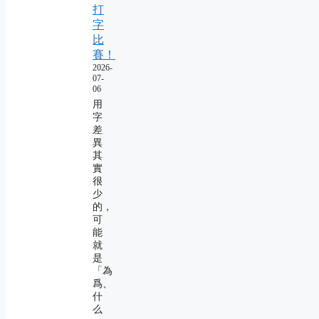
打
字
比
賽！
2026-
07-
06
用
字
差
異
其
實
很
少
的，
可
能
就
是
「為
爲、
什
么