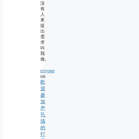
沒
有
人
來
提
出
需
求
叫
我
做。
exyone
on
歡
迎
參
加
尹
卂
搞
的
打