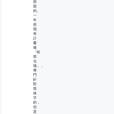
前
面
的。
一
年
前
我
有
計
畫
做
「哈
简
仓
颉」，
專
門
針
對
简
体
字
的，
但
是