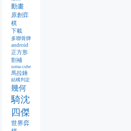
動畫
原創弈
棋
下載
多聯骨牌
android
正方形
割補
soma-cube
馬拉錘
結構判定
幾何
騎沈
四傑
世界弈