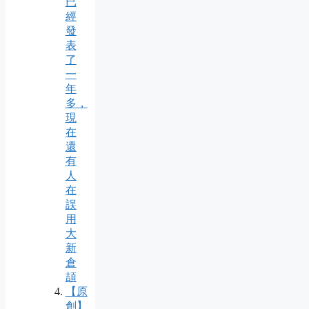
已
經
發
表
了
一
年
多，
現
在
還
有
人
在
誤
用
大
新
倉
頡
【原
創】