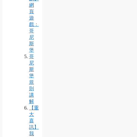
網
頁
遊
戲：
哥
尼
斯
堡
哥
尼
斯
堡
規
則
講
解
【重
大
喜
訊】
我