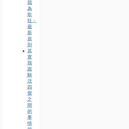
我
為
歌
狂：
最
新
規
則
其
實
我
跟
騎
沈
四
傑
之
間
的
事
情