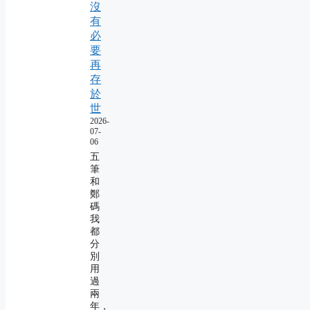
沒
有
必
要
再
存
於
世
2026-
07-
06
五
筆
和
鄭
碼
我
都
分
別
用
過
兩
年，