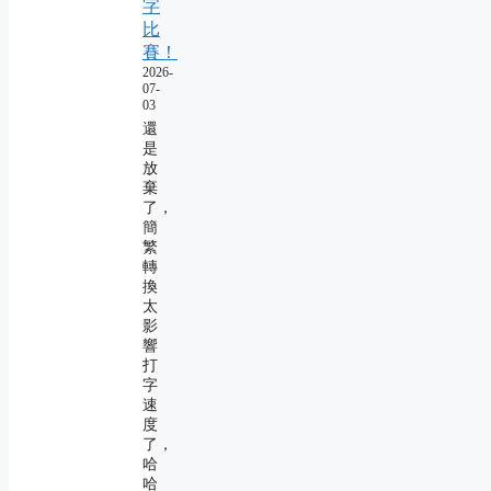
字
比
賽！
2026-
07-
03
還
是
放
棄
了，
簡
繁
轉
換
太
影
響
打
字
速
度
了，
哈
哈