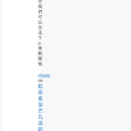
空
我
們
可
以
交
流
下
js
遊
戲
開
發。
ejsoon
on
歡
迎
參
加
尹
卂
搞
的