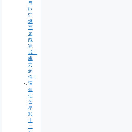
為
歌
狂
網
頁
遊
戲
完
成！
棋
力
超
強！
這
個
七
芒
星
和
十
二