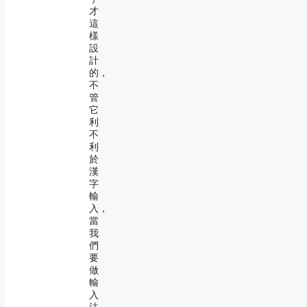
才
這
樣
設
計
的，
不
管
它
利
不
利
於
漢
字
輸
入，
當
我
們
要
做
輸
入