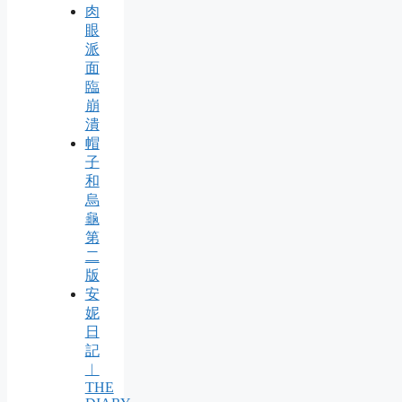
肉
眼
派
面
臨
崩
潰
帽
子
和
烏
龜
第
二
版
安
妮
日
記
︱
THE