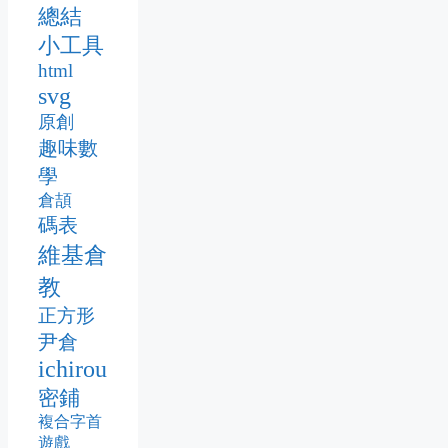
總結
小工具
html
svg
原創
趣味數
學
倉頡
碼表
維基倉
教
正方形
尹倉
ichirou
密鋪
複合字首
遊戲