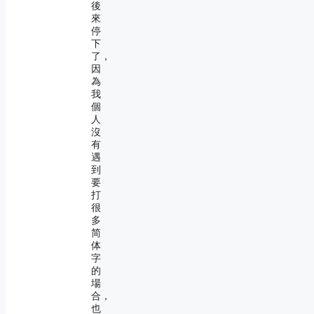
後
來
停
下
了，
因
為
我
個
人
沒
有
遇
到
要
打
很
多
简
体
字
的
場
合，
也