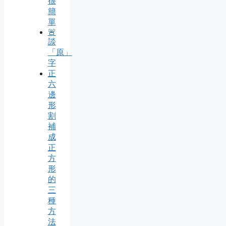
很
簡
單
🚨
談
「原」
字
正
六
邊
形
割
補
成
正
方
形
的
三
種
方
法