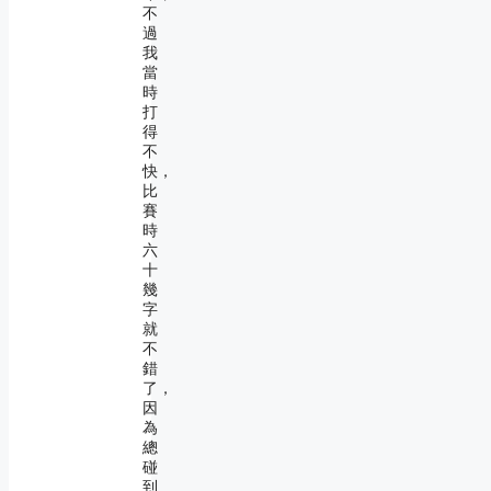
不
過
我
當
時
打
得
不
快，
比
賽
時
六
十
幾
字
就
不
錯
了，
因
為
總
碰
到