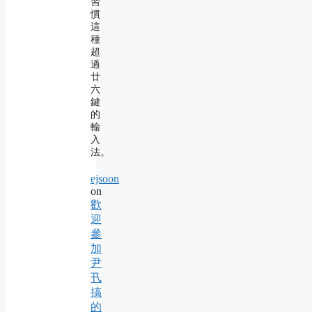
習
慣
這
種
超
過
廿
六
鍵
的
輸
入
法。
ejsoon
on
歡
迎
參
加
尹
卂
搞
的