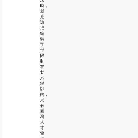
法
時，
就
應
該
把
編
碼
字
母
限
制
在
廿
六
鍵
以
內，
只
有
臺
灣
人
才
會