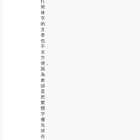
打
简
体
字
的
文
章
也
不
太
方
便，
因
為
倉
頡
是
把
繁
體
字
優
先
排
在