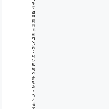
生
字
很
浪
費
時
間。
目
前
的
英
文
鍵
位
當
然
不
會
是
為
了
輸
入
漢
字