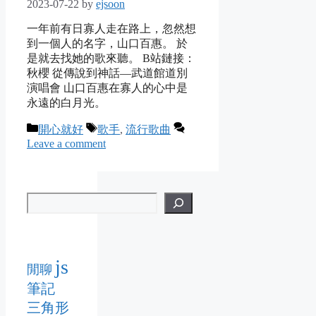
2023-07-22
by
ejsoon
一年前有日寡人走在路上，忽然想
到一個人的名字，山口百惠。 於
是就去找她的歌來聽。 B站鏈接：
秋櫻 從傳說到神話—武道館道別
演唱會 山口百惠在寡人的心中是
永遠的白月光。
Categories
Tags
開心就好
歌手
,
流行歌曲
Leave a comment
js
閒聊
筆記
三角形