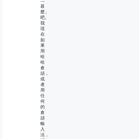
―
甚
麼」
吧。
我
現
在
如
果
用
哈
哈
倉
頡，
或
者
用
任
何
的
倉
頡
輸
入
法，