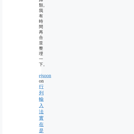
類。
我
有
時
間
再
合
並
整
理
一
下。
ejsoon
on
行
列
輸
入
法
實
在
是