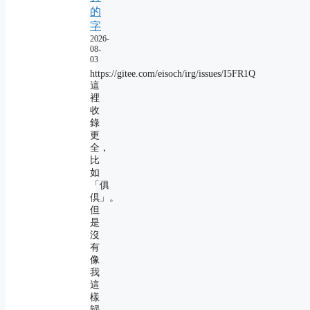
的
字
2026-
08-
03
https://gitee.com/eisoch/irg/issues/I5FR1Q
這
裡
收
錄
更
全，
比
如
「俱
倶」。
但
是
沒
有
像
我
這
樣
歸