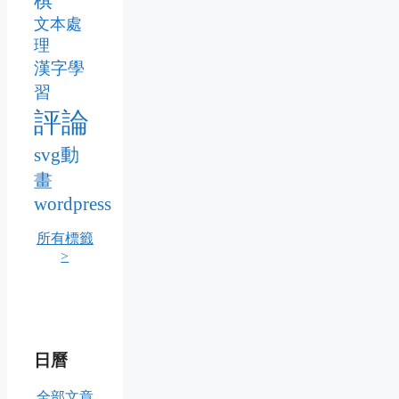
棋
文本處
理
漢字學
習
評論
svg動
畫
wordpress
所有標籤
>
日曆
全部文章