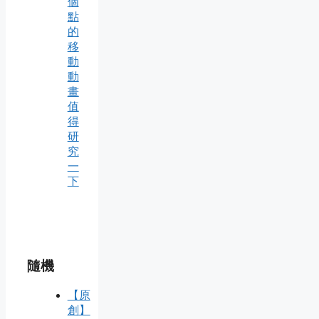
個
點
的
移
動
動
畫
值
得
研
究
一
下
隨機
【原
創】