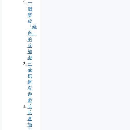
一
個
關
於
「綠
色」
的
冷
知
識
三
菱
棋
網
頁
遊
戲
哈
哈
倉
頡