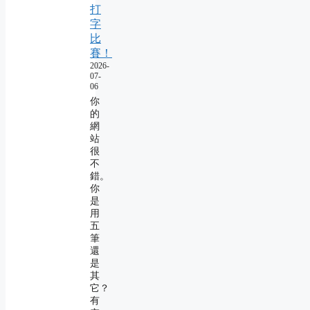
打
字
比
賽！
2026-
07-
06
你
的
網
站
很
不
錯。
你
是
用
五
筆
還
是
其
它？
有