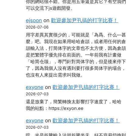
你的網站很不錯。你是用五筆還是其它？有空我們
可以交流下js遊戲開發。
ejsoon
on
歡迎參加尹卂搞的打字比賽！
2026-07-06
用字差異其實很少的，可能就是「為爲、什么―甚
麼」吧。我現在如果用哈哈倉頡，或者用任何的倉
頡輸入法，打简体字的文章也不太方便，因為倉頡
是把繁體字優先排在前面的。一年前我有計畫做
「哈简仓颉」，專門針對简体字的，但是後來停下
了，因為我個人沒有遇到要打很多简体字的場合，
也沒有人來提出需求叫我做。
exyone
on
歡迎參加尹卂搞的打字比賽！
2026-07-03
還是放棄了，簡繁轉換太影響打字速度了，哈哈
我的站點：https://exyon.ee
exyone
on
歡迎參加尹卂搞的打字比賽！
2026-07-03
哎，光是折騰輸入法就折騰半天，好不容易切換到