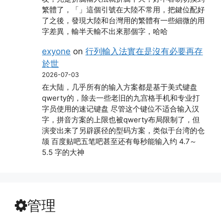
繁體了，「」這個引號在大陸不常用，把鍵位配好
了之後，發現大陸和台灣用的繁體有一些細微的用
字差異，輸半天輸不出來那個字，哈哈
exyone
on
行列輸入法實在是沒有必要再存
於世
2026-07-03
在大陆，几乎所有的输入方案都是基于美式键盘
qwerty的，除去一些老旧的九宫格手机和专业打
字员使用的速记键盘 尽管这个键位不适合输入汉
字，拼音方案的上限也被qwerty布局限制了，但
演变出来了另辟蹊径的型码方案，类似于台湾的仓
颉 百度贴吧五笔吧甚至还有每秒能输入约 4.7～
5.5 字的大神
管理