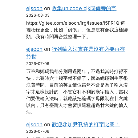
ejsoon
on
收集unicode cjk同偏旁的字
2026-08-03
https://gitee.com/eisoch/irg/issues/I5FR1Q 這
裡收錄更全，比如「俱倶」。但是沒有像我這樣歸
類。我有時間再合並整理一下。
ejsoon
on
行列輸入法實在是沒有必要再存
於世
2026-07-06
五筆和鄭碼我都分別用過兩年，不過我當時打得不
快，比賽時六十幾字就不錯了，因為總碰到生字很
浪費時間。目前的英文鍵位當然不會是為了輸入漢
字才這樣設計的，不管它利不利於漢字輸入，當我
們要做輸入法時，就應該把編碼字母限制在廿六鍵
以內，只有臺灣人才會習慣這種超過廿六鍵的輸入
法。
ejsoon
on
歡迎參加尹卂搞的打字比賽！
2026-07-06