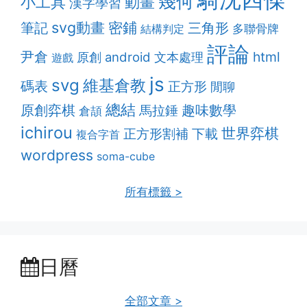
幾何
動畫
小工具
漢字學習
svg動畫
密鋪
筆記
三角形
多聯骨牌
結構判定
評論
尹倉
html
android
原創
文本處理
遊戲
js
svg
維基倉教
碼表
正方形
閒聊
總結
原創弈棋
趣味數學
馬拉錘
倉頡
ichirou
世界弈棋
正方形割補
下載
複合字首
wordpress
soma-cube
所有標籤 >
日曆
全部文章 >