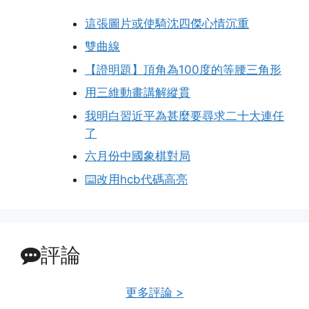
這張圖片或使騎沈四傑心情沉重
雙曲線
【證明題】頂角為100度的等腰三角形
用三維動畫講解縱貫
我明白習近平為甚麼要尋求二十大連任
了
六月份中國象棋對局
⌨️改用hcb代碼高亮
評論
更多評論 >