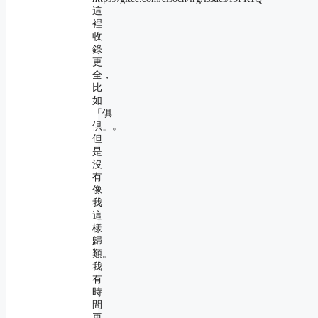
這
裡
收
錄
更
全，
比
如
「俱
倶」。
但
是
沒
有
像
我
這
樣
歸
類。
我
有
時
間
再