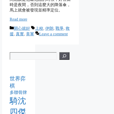
時是夜間，否則這麼大的降落傘，
馬上就會被發現並精準定位。
Read more
Categories
Tags
開心就好
上校
,
伊朗
,
戰爭
,
救
援
,
真實
,
美軍
Leave a comment
世界弈
棋
多聯骨牌
騎沈
四傑