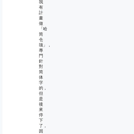
我
有
計
畫
做
「哈
简
仓
颉」，
專
門
針
對
简
体
字
的，
但
是
後
來
停
下
了，
因