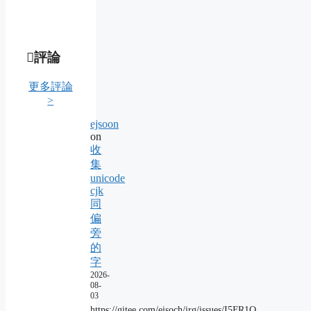
評論
更多評論
>
ejsoon
on
收
集
unicode
cjk
同
偏
旁
的
字
2026-
08-
03
https://gitee.com/eisoch/irg/issues/I5FR1Q