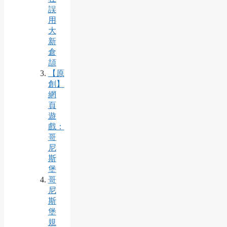
誤
用
大
新
倉
頡
【原
創】
網
頁
遊
戲：
哥
尼
斯
堡
哥
尼
斯
堡
規