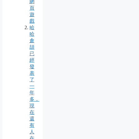
網
頁
遊
戲
哈
哈
倉
頡
已
經
發
表
了
一
年
多，
現
在
還
有
人
在