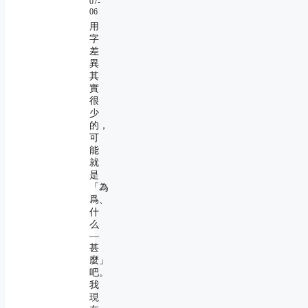
07-
06
用
字
差
異
其
實
很
少
的，
可
能
就
是
「為
爲、
什
么
―
甚
麼」
吧。
我
現