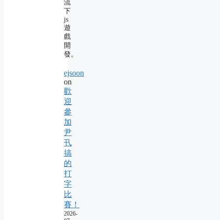
流
下
js
遊
戲
開
發。
ejsoon
on
歡
迎
參
加
尹
卂
搞
的
打
字
比
賽！
2026-