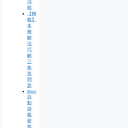
頂
棋
【轉
載】
多
種
解
法
巧
解
三
角
形
問
題
linux
自
動
掛
載
硬
盤