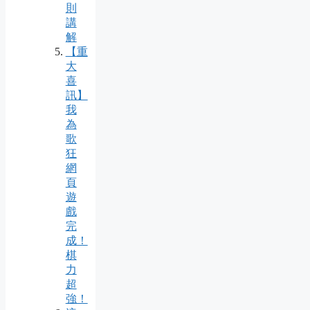
則
講
解
【重
大
喜
訊】
我
為
歌
狂
網
頁
遊
戲
完
成！
棋
力
超
強！