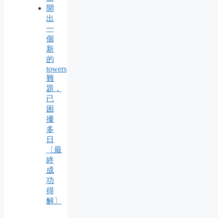
開
出
一
個
新
的
towers
難
題，
已
困
擾
多
日
〔最
終
成
功
得
解〕