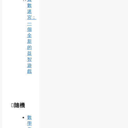
數
迷
宮：
一
個
全
新
的
益
智
遊
戲
隨機
數
學