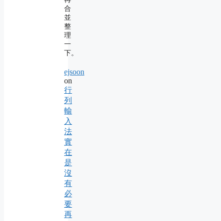
合
並
整
理
一
下。
ejsoon
on
行
列
輸
入
法
實
在
是
沒
有
必
要
再