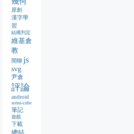
幾何
原創
漢字學
習
結構判定
維基倉
教
js
閒聊
svg
尹倉
評論
android
soma-cube
筆記
遊戲
下載
總結