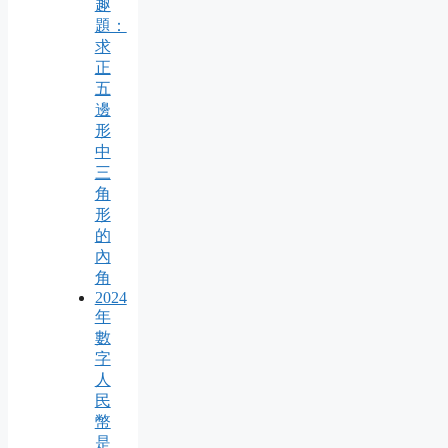
趣
題：
求
正
五
邊
形
中
三
角
形
的
內
角
2024
年
數
字
人
民
幣
是