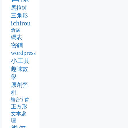
馬拉錘
三角形
ichirou
倉頡
碼表
密鋪
wordpress
小工具
趣味數
學
原創弈
棋
複合字首
正方形
文本處
理