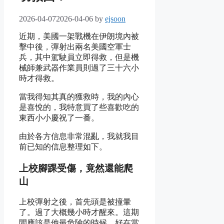
2026-04-07
2026-04-06
by
ejsoon
近期，美國一架戰機在伊朗境內被
擊中後，彈射出兩名美國空軍士
兵，其中駕駛員立即得救，但是機
械師兼武器作業員則過了三十六小
時才得救。
當我得知其真的獲救時，我的內心
是喜悅的，我特意買了些喜歡吃的
東西小小慶祝了一番。
由於各方信息非常混亂，我就我目
前已知的信息整理如下。
上校腳踝受傷，竟然還能爬
山
上校彈射之後，首先頭是被撞暈
了。過了大概幾小時才醒來。這期
間應該是他最危險的時候，好在當