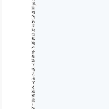
間。
目
前
的
英
文
鍵
位
當
然
不
會
是
為
了
輸
入
漢
字
才
這
樣
設
計
的，