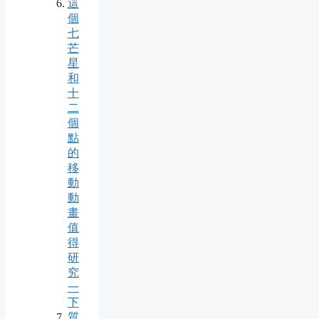
這
個
七
芒
星
和
十
二
個
點
的
移
動
動
畫
值
得
研
究
一
下
質