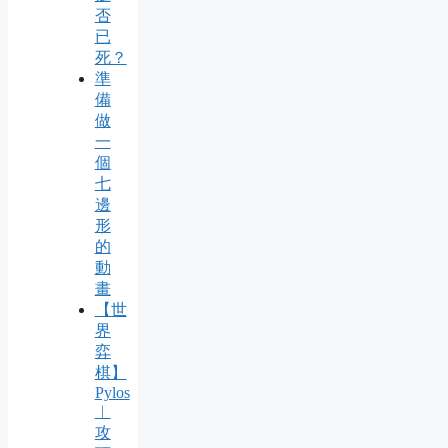
否
已
死？
準
備
做
一
個
七
邊
形
的
動
畫
【世
界
弈
棋】
Pylos
︱
攻