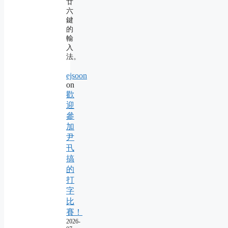
廿
六
鍵
的
輸
入
法。
ejsoon
on
歡
迎
參
加
尹
卂
搞
的
打
字
比
賽！
2026-