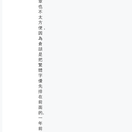
章
也
不
太
方
便，
因
為
倉
頡
是
把
繁
體
字
優
先
排
在
前
面
的。
一
年
前