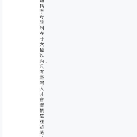
編
碼
字
母
限
制
在
廿
六
鍵
以
內，
只
有
臺
灣
人
才
會
習
慣
這
種
超
過