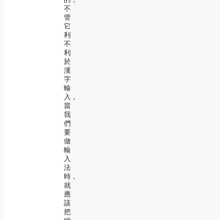
不
管
它
利
不
利
於
漢
字
輸
入，
當
我
們
要
做
輸
入
法
時，
就
應
該
把