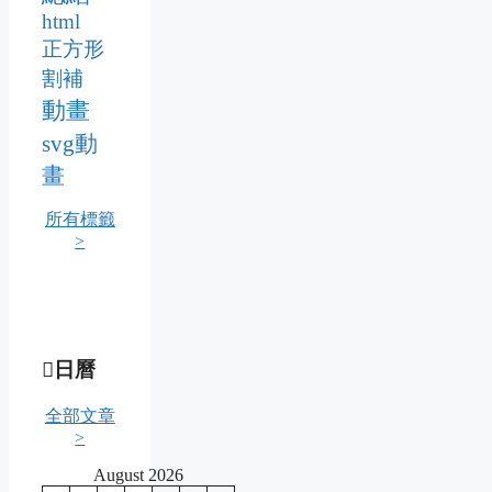
html
正方形
割補
動畫
svg動
畫
所有標籤
>
日曆
全部文章
>
August 2026