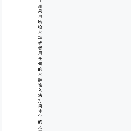
在
如
果
用
哈
哈
倉
頡，
或
者
用
任
何
的
倉
頡
輸
入
法，
打
简
体
字
的
文