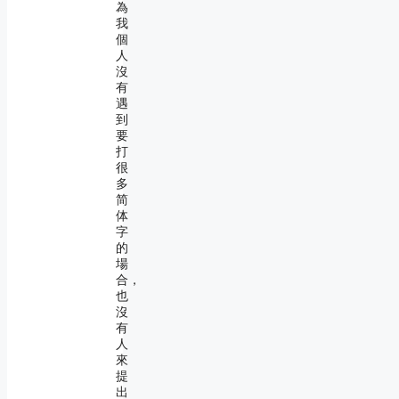
為
我
個
人
沒
有
遇
到
要
打
很
多
简
体
字
的
場
合，
也
沒
有
人
來
提
出