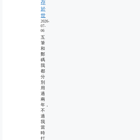
存
於
世
2026-
07-
06
五
筆
和
鄭
碼
我
都
分
別
用
過
兩
年，
不
過
我
當
時
打