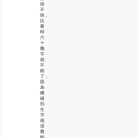
得
不
快，
比
賽
時
六
十
幾
字
就
不
錯
了，
因
為
總
碰
到
生
字
很
浪
費
時