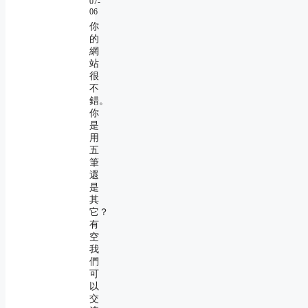
07-
06
你
的
網
站
很
不
錯。
你
是
用
五
筆
還
是
其
它？
有
空
我
們
可
以
交