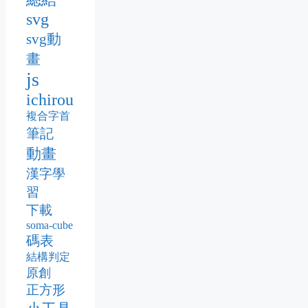
總結
svg
svg動
畫
js
ichirou
複合字首
筆記
動畫
漢字學
習
下載
soma-cube
碼表
結構判定
原創
正方形