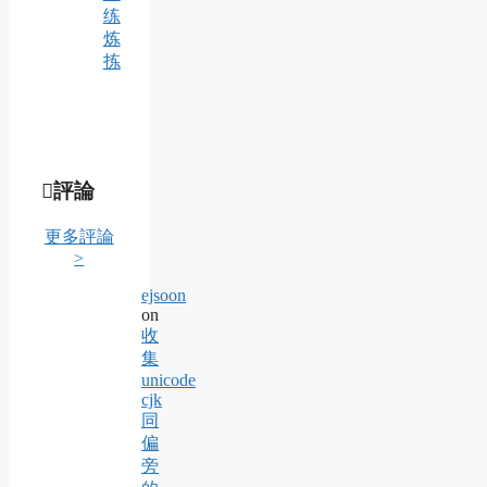
练
炼
拣
評論
更多評論
>
ejsoon
on
收
集
unicode
cjk
同
偏
旁