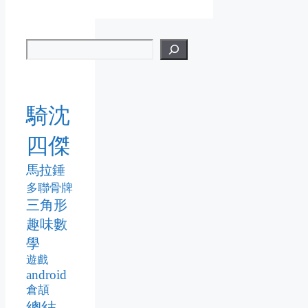
騎沈
四傑
馬拉錘
多聯骨牌
三角形
趣味數
學
遊戲
android
倉頡