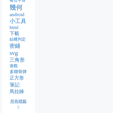
複合字首
幾何
android
小工具
html
下載
結構判定
密鋪
svg
三角形
遊戲
多聯骨牌
正方形
筆記
馬拉錘
所有標籤
>