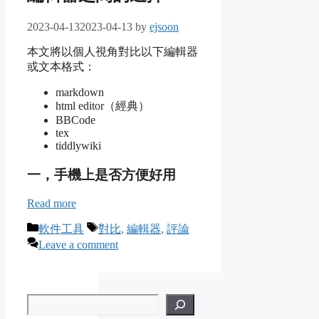
2023-04-13
2023-04-13
by
ejsoon
本文將以個人視角對比以下編輯器
或文本格式：
markdown
html editor（經典）
BBCode
tex
tiddlywiki
一，手機上是否方便好用
Read more
Categories
Tags
軟件工具
對比
,
編輯器
,
評論
Leave a comment