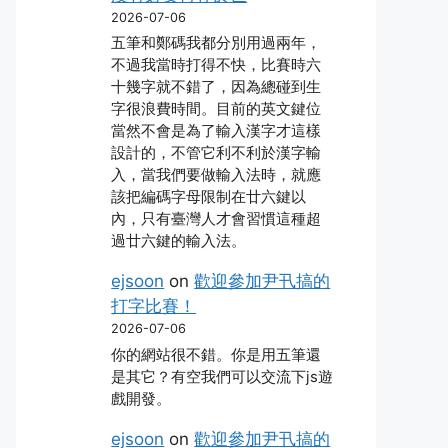
2026-07-06
五筆和鄭碼我都分別用過兩年，
不過我當時打得不快，比賽時六
十幾字就不錯了，因為總碰到生
字很浪費時間。目前的英文鍵位
當然不會是為了輸入漢字才這樣
設計的，不管它利不利於漢字輸
入，當我們要做輸入法時，就應
該把編碼字母限制在廿六鍵以
內，只有臺灣人才會習慣這種超
過廿六鍵的輸入法。
ejsoon
on
歡迎參加尹卂搞的
打字比賽！
2026-07-06
你的網站很不錯。你是用五筆還
是其它？有空我們可以交流下js遊
戲開發。
ejsoon
on
歡迎參加尹卂搞的