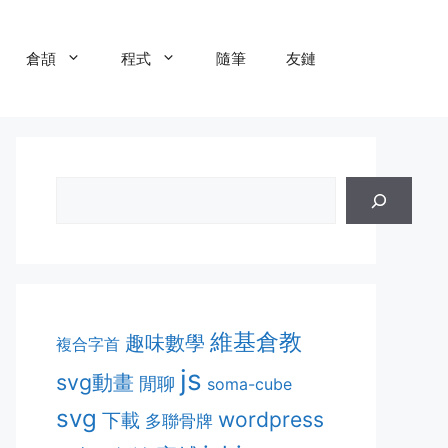
倉頡
程式
隨筆
友鏈
維基倉教
趣味數學
複合字首
js
svg動畫
閒聊
soma-cube
svg
wordpress
下載
多聯骨牌