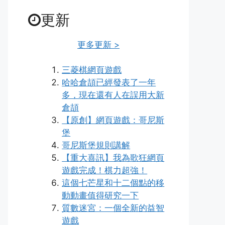
更新
更多更新 >
三菱棋網頁遊戲
哈哈倉頡已經發表了一年
多，現在還有人在誤用大新
倉頡
【原創】網頁遊戲：哥尼斯
堡
哥尼斯堡規則講解
【重大喜訊】我為歌狂網頁
遊戲完成！棋力超強！
這個七芒星和十二個點的移
動動畫值得研究一下
質數迷宮：一個全新的益智
遊戲