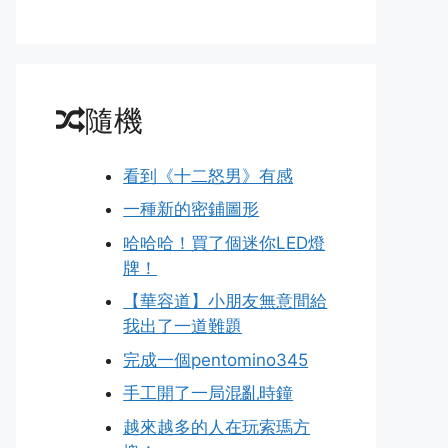
隨機
看到《十二怒男》有感
一種新的密鋪圖形
哈哈哈！買了個迷你LED燈
牌！
【華容道】小朋友無意間給
我出了一道難題
完成一個pentomino345
手工開了一局混亂時鐘
越來越多的人在玩索瑪方