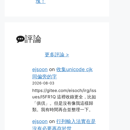
塊！
評論
更多評論 >
ejsoon
on
收集unicode cjk
同偏旁的字
2026-08-03
https://gitee.com/eisoch/irg/iss
ues/I5FR1Q 這裡收錄更全，比如
「俱倶」。但是沒有像我這樣歸
類。我有時間再合並整理一下。
ejsoon
on
行列輸入法實在是
沒有必要再存於世