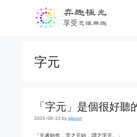
Skip
弈趣極光
to
content
享受思維樂趣
字元
「字元」是個很好聽
2025-08-23
by
ejsoon
「元者始也，字之元始，謂之字元。」