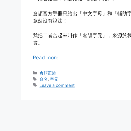
倉頡官方手冊只給出「中文字母」和「輔助
竟然沒有說法！
我把二者合起來叫作「倉頡字元」，來源於
實。
Read more
Categories
倉頡正述
Tags
命名
,
字元
Leave a comment