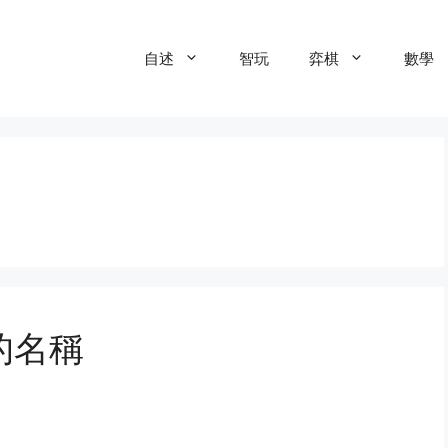
自述
智玩
弈棋
數學
的名稱