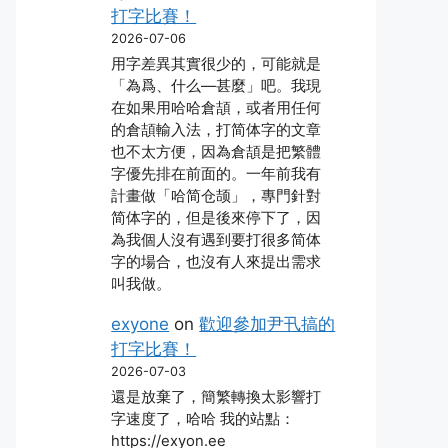
打字比賽！
2026-07-06
用字差異其實很少的，可能就是
「為爲、什么―甚麼」吧。我現
在如果用哈哈倉頡，或者用任何
的倉頡輸入法，打简体字的文章
也不太方便，因為倉頡是把繁體
字優先排在前面的。一年前我有
計畫做「哈简仓颉」，專門針對
简体字的，但是後來停下了，因
為我個人沒有遇到要打很多简体
字的場合，也沒有人來提出需求
叫我做。
exyone
on
歡迎參加尹卂搞的
打字比賽！
2026-07-03
還是放棄了，簡繁轉換太影響打
字速度了，哈哈 我的站點：
https://exyon.ee