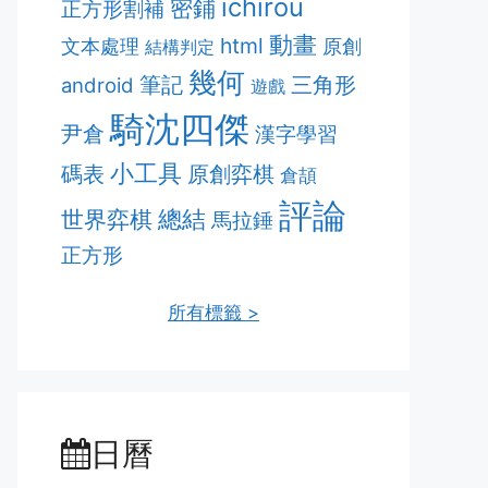
ichirou
密鋪
正方形割補
動畫
html
文本處理
原創
結構判定
幾何
筆記
三角形
android
遊戲
騎沈四傑
尹倉
漢字學習
小工具
原創弈棋
碼表
倉頡
評論
總結
世界弈棋
馬拉錘
正方形
所有標籤 >
日曆