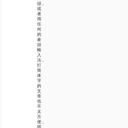
頡，
或
者
用
任
何
的
倉
頡
輸
入
法，
打
简
体
字
的
文
章
也
不
太
方
便，
因