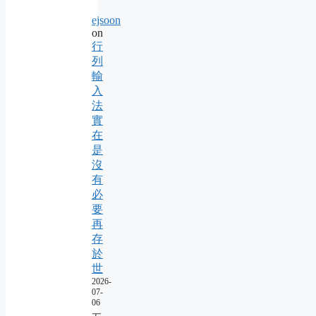
ejsoon
on
行
列
輸
入
法
實
在
是
沒
有
必
要
再
存
於
世
2026-
07-
06