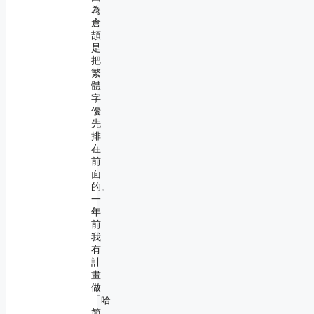
為
倉
頡
是
把
繁
體
字
優
先
排
在
前
面
的。
一
年
前
我
有
計
畫
做
「哈
简