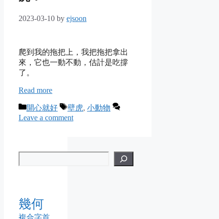
2023-03-10
by
ejsoon
爬到我的拖把上，我把拖把拿出
來，它也一動不動，估計是吃撐
了。
Read more
Categories
Tags
開心就好
壁虎
,
小動物
Leave a comment
幾何
複合字首