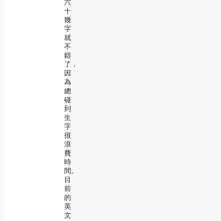
六
十
幾
字
就
不
錯
了，
因
為
總
碰
到
生
字
很
浪
費
時
間。
目
前
的
英
文