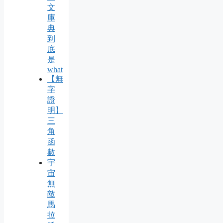
文
庫
典
到
底
是
what
【無
字
證
明】
三
角
函
數
宇
宙
無
敵
馬
拉