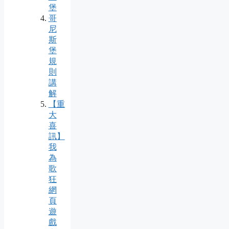
堡
哥
尼
斯
堡
規
則
講
解
【重
大
喜
訊】
我
為
歌
狂
網
頁
遊
戲