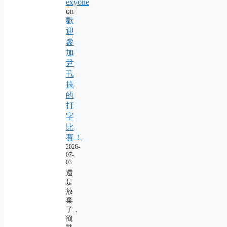
exyone
on
歡
迎
參
加
尹
卂
搞
的
打
字
比
賽！
2026-
07-
03
還
是
放
棄
了，
簡