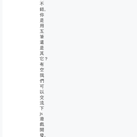
不
錯。
你
是
用
五
筆
還
是
其
它？
有
空
我
們
可
以
交
流
下
js
遊
戲
開
發。