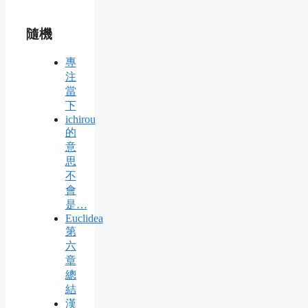
隨機
專
注
當
下
ichirou
的
意
思
不
會
是…
Euclidea
第
六
章
總
結
漢