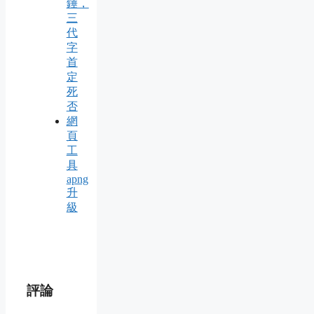
錘，
三
代
字
首
定
死
否
網
頁
工
具
apng
升
級
評論