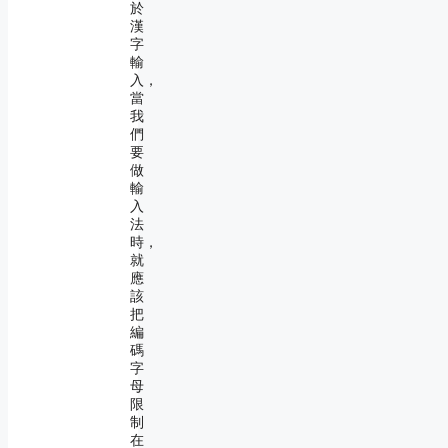
於
漢
字
輸
入，
當
我
們
要
做
輸
入
法
時，
就
應
該
把
編
碼
字
母
限
制
在