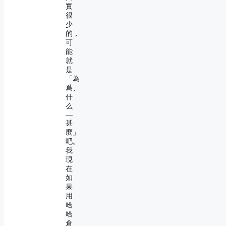
實
很
少
的，
可
能
就
是
「為
爲、
什
么
―
甚
麼」
吧。
我
現
在
如
果
用
哈
哈
倉