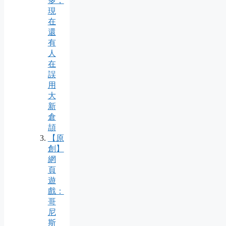
多，
現
在
還
有
人
在
誤
用
大
新
倉
頡
【原
創】
網
頁
遊
戲：
哥
尼
斯