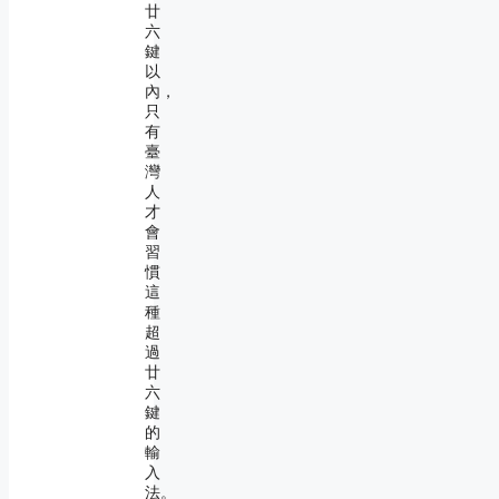
廿
六
鍵
以
內，
只
有
臺
灣
人
才
會
習
慣
這
種
超
過
廿
六
鍵
的
輸
入
法。