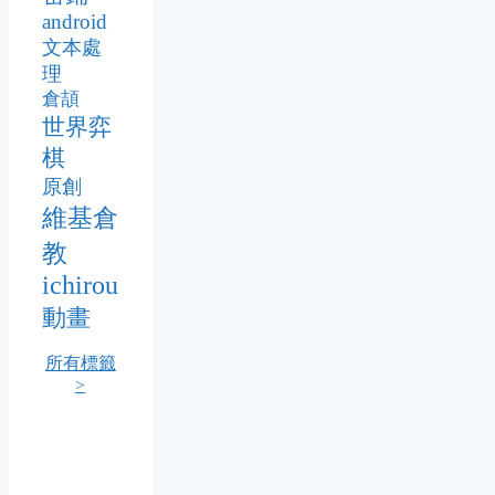
android
文本處
理
倉頡
世界弈
棋
原創
維基倉
教
ichirou
動畫
所有標籤
>