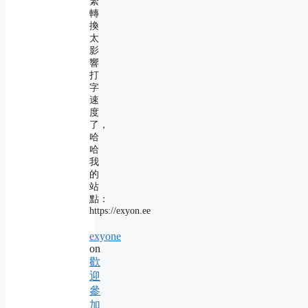
繁
轉
換
太
影
響
打
字
速
度
了，
哈
哈
我
的
站
點：
https://exyon.ee
exyone
on
歡
迎
參
加