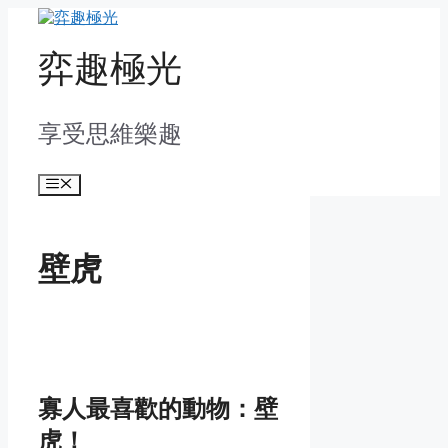
Skip
to
content
弈趣極光
享受思維樂趣
Menu
壁虎
寡人最喜歡的動物：壁
虎！