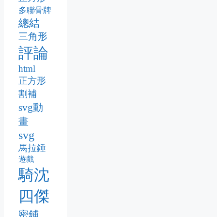
多聯骨牌
總結
三角形
評論
html
正方形
割補
svg動
畫
svg
馬拉錘
遊戲
騎沈
四傑
密鋪