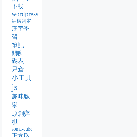
下載
wordpress
結構判定
漢字學
習
筆記
閒聊
碼表
尹倉
小工具
js
趣味數
學
原創弈
棋
soma-cube
正方形