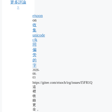
更多評論
>
ejsoon
on
收
集
unicode
cjk
同
偏
旁
的
字
2026-
08-
03
https://gitee.com/eisoch/irg/issues/I5FR1Q
這
裡
收
錄
更
全，