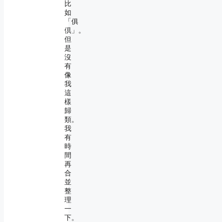
比
如
「俱
倶」。
但
是
沒
有
像
我
這
樣
歸
類。
我
有
時
間
再
合
並
整
理
一
下。