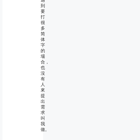
遇
到
要
打
很
多
简
体
字
的
場
合，
也
沒
有
人
來
提
出
需
求
叫
我
做。