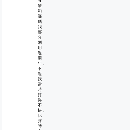
五
筆
和
鄭
碼
我
都
分
別
用
過
兩
年，
不
過
我
當
時
打
得
不
快，
比
賽
時