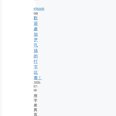
ejsoon
on
歡
迎
參
加
尹
卂
搞
的
打
字
比
賽！
2026-
07-
06
用
字
差
異
其