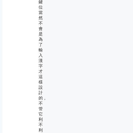
鍵
位
當
然
不
會
是
為
了
輸
入
漢
字
才
這
樣
設
計
的，
不
管
它
利
不
利