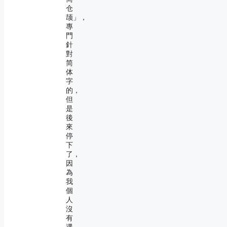
仓
颉」，
專
門
針
對
简
体
字
的，
但
是
後
來
停
下
了，
因
為
我
個
人
沒
有