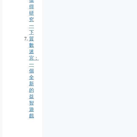
值
得
研
究
一
下
質
數
迷
宮：
一
個
全
新
的
益
智
遊
戲