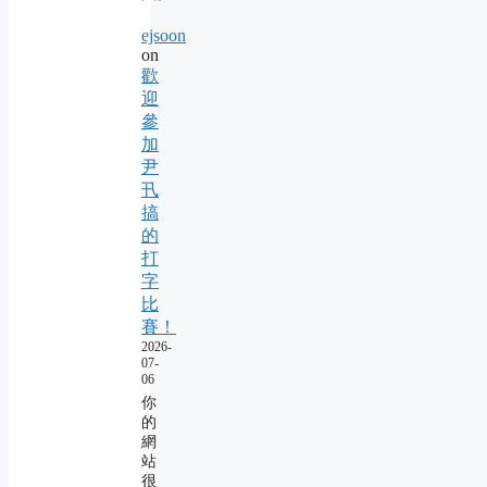
ejsoon
on
歡
迎
參
加
尹
卂
搞
的
打
字
比
賽！
2026-
07-
06
你
的
網
站
很