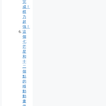
完
成！
棋
力
超
強！
這
個
七
芒
星
和
十
二
個
點
的
移
動
動
畫