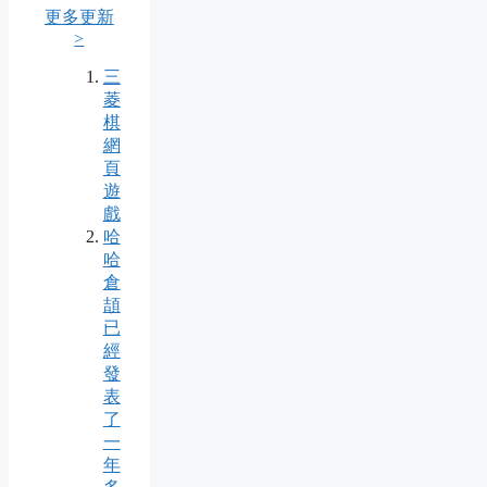
更多更新
>
三
菱
棋
網
頁
遊
戲
哈
哈
倉
頡
已
經
發
表
了
一
年