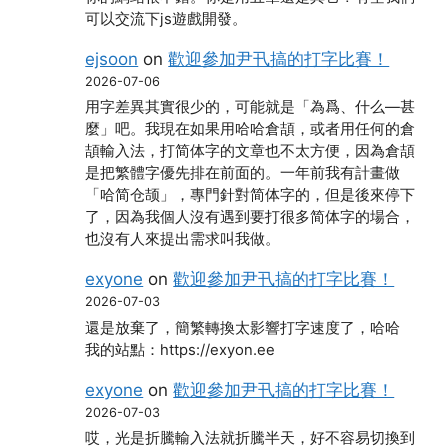
可以交流下js遊戲開發。
ejsoon
on
歡迎參加尹卂搞的打字比賽！
2026-07-06
用字差異其實很少的，可能就是「為爲、什么―甚
麼」吧。我現在如果用哈哈倉頡，或者用任何的倉
頡輸入法，打简体字的文章也不太方便，因為倉頡
是把繁體字優先排在前面的。一年前我有計畫做
「哈简仓颉」，專門針對简体字的，但是後來停下
了，因為我個人沒有遇到要打很多简体字的場合，
也沒有人來提出需求叫我做。
exyone
on
歡迎參加尹卂搞的打字比賽！
2026-07-03
還是放棄了，簡繁轉換太影響打字速度了，哈哈
我的站點：https://exyon.ee
exyone
on
歡迎參加尹卂搞的打字比賽！
2026-07-03
哎，光是折騰輸入法就折騰半天，好不容易切換到