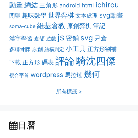
ichirou
動畫
總結
三角形
html
android
svg動畫
趣味數學
世界弈棋
閒聊
文本處理
維基倉教
原創弈棋
筆記
soma-cube
js
svg
密鋪
漢字學習
尹倉
倉頡
遊戲
小工具
正方形割補
多聯骨牌
原創
結構判定
騎沈四傑
評論
碼表
下載
正方形
幾何
wordpress
馬拉錘
複合字首
所有標籤 >
日曆