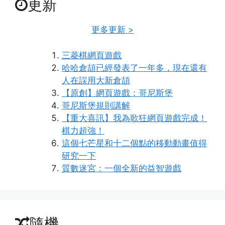
更新
更多更新 >
三菱棋網頁遊戲
哈哈倉頡已經發表了一年多，現在還有
人在誤用大新倉頡
【原創】網頁遊戲：哥尼斯堡
哥尼斯堡規則講解
【重大喜訊】我為歌狂網頁遊戲完成！
棋力超強！
這個七芒星和十二個點的移動動畫值得
研究一下
質數迷宮：一個全新的益智遊戲
隨機