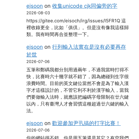
ejsoon
on
收集unicode cjk同偏旁的字
2026-08-03
https://gitee.com/eisoch/irg/issues/I5FR1Q 這
裡收錄更全，比如「俱倶」。但是沒有像我這樣歸
類。我有時間再合並整理一下。
ejsoon
on
行列輸入法實在是沒有必要再存
於世
2026-07-06
五筆和鄭碼我都分別用過兩年，不過我當時打得不
快，比賽時六十幾字就不錯了，因為總碰到生字很
浪費時間。目前的英文鍵位當然不會是為了輸入漢
字才這樣設計的，不管它利不利於漢字輸入，當我
們要做輸入法時，就應該把編碼字母限制在廿六鍵
以內，只有臺灣人才會習慣這種超過廿六鍵的輸入
法。
ejsoon
on
歡迎參加尹卂搞的打字比賽！
2026-07-06
你的網站很不錯。你是用五筆還是其它？有空我們