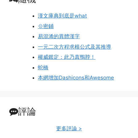
漢文庫典到底是what
💠密鋪
易混淆的異體漢字
一元二次方程求根公式及其推導
權威鑑定：此乃真鴨脖！
蛇橋
本網增加Dashicons和Awesome
評論
更多評論 >