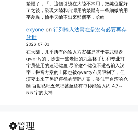
繁體了，「」這個引號在大陸不常用，把鍵位配好
了之後，發現大陸和台灣用的繁體有一些細微的用
字差異，輸半天輸不出來那個字，哈哈
exyone
on
行列輸入法實在是沒有必要再存
於世
2026-07-03
在大陆，几乎所有的输入方案都是基于美式键盘
qwerty的，除去一些老旧的九宫格手机和专业打
字员使用的速记键盘 尽管这个键位不适合输入汉
字，拼音方案的上限也被qwerty布局限制了，但
演变出来了另辟蹊径的型码方案，类似于台湾的仓
颉 百度贴吧五笔吧甚至还有每秒能输入约 4.7～
5.5 字的大神
管理