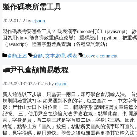
製作碼表所需工具
2022-01-22
by
ejsoon
製作碼表需要哪些工具？ 碼表漢字unicode打印（javascript）
因為用vim可能會導致重碼位改變） 重碼統計（python，把重碼排成一行）
（javascript） 陸臺字型差異查詢（各種查詢網站）
Categories
Tags
倉頡正述
倉頡
,
文本處理
,
碼表
Leave a comment
🚅尹卂倉頡簡易教程
2023-09-13
2022-01-16
by
ejsoon
新人通過以下步驟，只需要一兩日，即可學會倉頡輸入法。 首
規則開始嘗試打字 如果遇到不會的字，就去查詢 一，中文字母
形：尸廿山女田卜 鍵位圖： 二，輔助字形 請到這篇文章這
記憶。 三，使用尹倉在線輸入法 尹倉在線：點擊此處。 打
吉，字身是頁，首二身三就是字首取二碼，字身取三碼。因此「
功能，點擊上方「查詢」按扭，粘貼所要查詢的漢字即可查詢
暢，見字得碼，越用越快。學會之後就無需再更換其它輸入法了。 