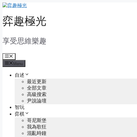
Skip
to
content
弈趣極光
享受思維樂趣
Menu
Menu
自述
最近更新
全部文章
高級搜索
尹說論壇
智玩
弈棋
哥尼斯堡
我為歌狂
混亂時鐘