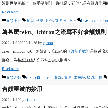
近期尹規更新了一個重要規則，那就是，延伸也是有歸邊作用
Read more
Categories
Tags
倉頡正述
倉頡
,
尹規
,
延伸
,
春冬登
,
更正
Leave a comment
為甚麼ceku、ichirou之流寫不好倉頡規則
2022-11-28
2022-11-28
by
ejsoon
ceku、ichirou、cj6、無敵瓦，寫出來的
《維基倉教》
是個甚麼
那麼，為甚麼這些人寫不好倉頡規則呢？
Read more
Categories
Tags
倉頡之劫
ceku
,
cj6
,
ichirou
,
倉頡
,
道理
,
馬拉錘
,
騎沈四傑
倉頡重鍵的妙用
2022-11-10
by
ejsoon