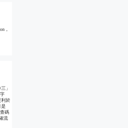
on，
身三」
 字
更利於
首是
有查碼
確流