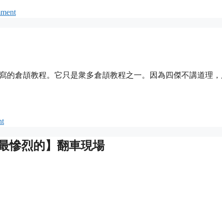
mment
編寫的倉頡教程。它只是衆多倉頡教程之一。因為四傑不講道理，
nt
【最慘烈的】翻車現場