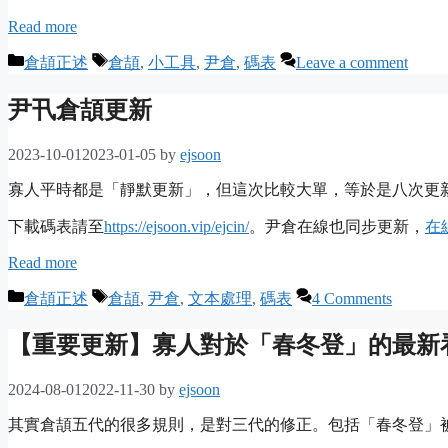
Read more
Categories
Tags
倉頡正述
倉頡
,
小工具
,
尹倉
,
碼表
Leave a comment
尹卂倉頡更新
2023-10-01
2023-01-05
by
ejsoon
寡人平時都是「靜默更新」，但這次比較大單，等於是八次更
下載碼表請至
https://ejsoon.vip/ejcin/
。尹倉在線也同步更新，
在
Read more
Categories
Tags
倉頡正述
倉頡
,
尹倉
,
文本處理
,
碼表
4 Comments
【重要更新】寡人對於「春冬登」的最新
2024-08-01
2022-11-30
by
ejsoon
其實倉頡五代的很多規則，是對三代的修正。包括「春冬登」