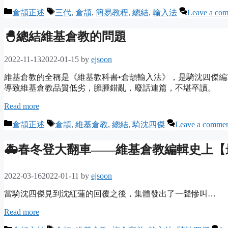
Categories
Tags
倉頡正述
三代
,
倉頡
,
簡易教程
,
總結
,
輸入法
Leave a co
🐣總結維基倉教的問題
2022-11-13
2022-01-15
by
ejsoon
維基倉教的全稱是《維基教科書•倉頡輸入法》，是騎沈四傑
導致維基倉教品質低劣，臃腫錯亂，廢話連篇，不堪卒讀。
Read more
Categories
Tags
倉頡正述
倉頡
,
維基倉教
,
總結
,
騎沈四傑
Leave a comme
🚑春冬登大翻車——維基倉教編輯史上
2022-03-16
2022-01-11
by
ejsoon
當騎沈四傑見到沈紅蓮的回覆之後，集體發出了一聲慘叫…
Read more