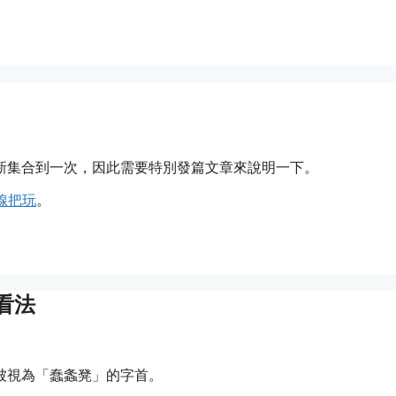
新集合到一次，因此需要特別發篇文章來說明一下。
線把玩
。
看法
被視為「蠢螽凳」的字首。