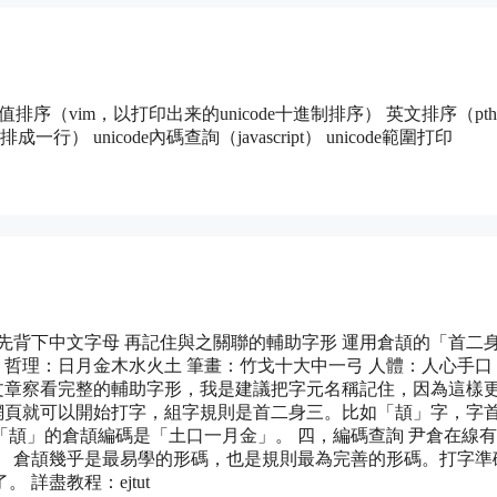
 數值排序（vim，以打印出来的unicode十進制排序） 英文排序（pth
 unicode內碼查詢（javascript） unicode範圍打印
先背下中文字母 再記住與之關聯的輔助字形 運用倉頡的「首二
 哲理：日月金木水火土 筆畫：竹戈十大中一弓 人體：人心手口
篇文章察看完整的輔助字形，我是建議把字元名稱記住，因為這樣
開網頁就可以開始打字，組字規則是首二身三。比如「頡」字，字
頡」的倉頡編碼是「土口一月金」。 四，編碼查詢 尹倉在線
。 倉頡幾乎是最易學的形碼，也是規則最為完善的形碼。打字準
詳盡教程：ejtut