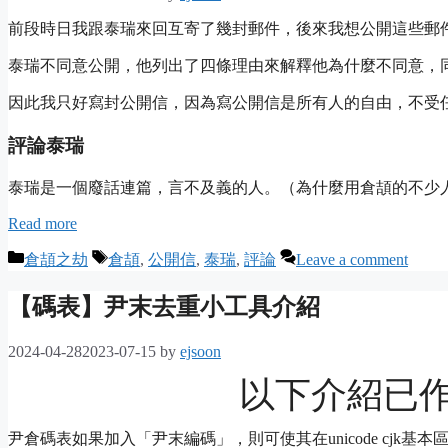
前段時日我跟泰瑞來回互寄了幾封郵件，後來我想公開這些郵
泰瑞不同意公開，他列出了四條理由來解釋他為什麼不同意，
因此我只好寫封公開信，因為寫公開信是所有人的自由，不受
評論泰瑞
泰瑞是一個廢話連篇，言不及義的人。（為什麼用倉頡的不少
Read more
Categories
Tags
倉頡之劫
倉頡
,
公開信
,
泰瑞
,
評論
Leave a comment
【碼表】尹末去重小工具介紹
2024-04-28
2023-07-15
by
ejsoon
以下介紹已
尹倉碼表如果加入「尹末編碼」，則可使其在unicode cjk基本