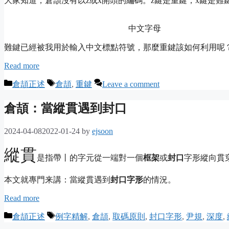
大家知道，倉頡沒有以z或x開頭的編碼。z鍵是重鍵，x鍵是難
中文字母
難鍵已經被我用於輸入中文標點符號，那麼重鍵該如何利用呢
Read more
Categories
Tags
倉頡正述
倉頡
,
重鍵
Leave a comment
倉頡：當縱貫遇到封口
2024-04-08
2022-01-24
by
ejsoon
縱貫
是指帶丨的字元從一端對一個
框架
或
封口
字形縱向貫
本文就專門来講：當縱貫遇到
封口字形
的情況。
Read more
Categories
Tags
倉頡正述
例字精解
,
倉頡
,
取碼原則
,
封口字形
,
尹規
,
深度
,