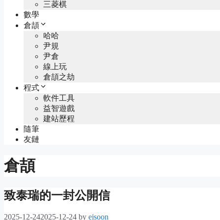
三菱棋
數學
倉頡
哈哈
尹規
尹倉
線上玩
倉頡之劫
程式
軟件工具
益智遊戲
建站歷程
隨筆
友鏈
倉頡
致泰瑞的一封公開信
2025-12-24
2025-12-24
by
ejsoon