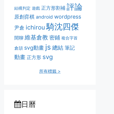
評論
正方形割補
結構判定
遊戲
原創弈棋
wordpress
android
騎沈四傑
ichirou
尹倉
維基倉教
密鋪
閒聊
複合字首
js
svg動畫
總結
筆記
倉頡
svg
動畫
正方形
所有標籤 >
日曆