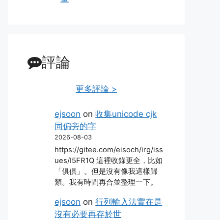
評論
更多評論 >
ejsoon
on
收集unicode cjk
同偏旁的字
2026-08-03
https://gitee.com/eisoch/irg/iss
ues/I5FR1Q 這裡收錄更全，比如
「俱倶」。但是沒有像我這樣歸
類。我有時間再合並整理一下。
ejsoon
on
行列輸入法實在是
沒有必要再存於世