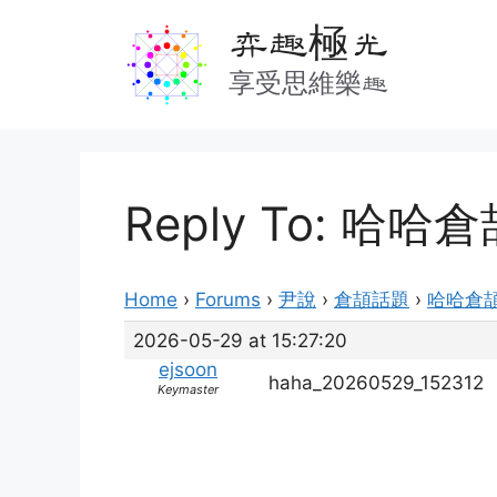
Skip
弈趣極光
to
content
享受思維樂趣
Reply To: 哈
Home
›
Forums
›
尹說
›
倉頡話題
›
哈哈倉
2026-05-29 at 15:27:20
ejsoon
haha_20260529_152312
Keymaster