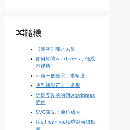
隨機
【漢字】嗤之以鼻
如何精簡wordpress，低成
本建博
不給一個數字，求角度
收到鋼製正十二邊形
近期安裝的兩個wordpress
插件
SVG筆記：原位放大
用ejtileanimate重製兩個動
畫