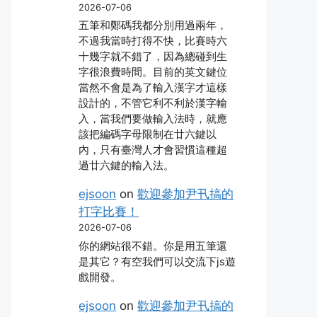
2026-07-06
五筆和鄭碼我都分別用過兩年，
不過我當時打得不快，比賽時六
十幾字就不錯了，因為總碰到生
字很浪費時間。目前的英文鍵位
當然不會是為了輸入漢字才這樣
設計的，不管它利不利於漢字輸
入，當我們要做輸入法時，就應
該把編碼字母限制在廿六鍵以
內，只有臺灣人才會習慣這種超
過廿六鍵的輸入法。
ejsoon
on
歡迎參加尹卂搞的
打字比賽！
2026-07-06
你的網站很不錯。你是用五筆還
是其它？有空我們可以交流下js遊
戲開發。
ejsoon
on
歡迎參加尹卂搞的