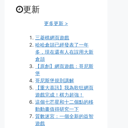
更新
更多更新 >
三菱棋網頁遊戲
哈哈倉頡已經發表了一年
多，現在還有人在誤用大新
倉頡
【原創】網頁遊戲：哥尼斯
堡
哥尼斯堡規則講解
【重大喜訊】我為歌狂網頁
遊戲完成！棋力超強！
這個七芒星和十二個點的移
動動畫值得研究一下
質數迷宮：一個全新的益智
遊戲