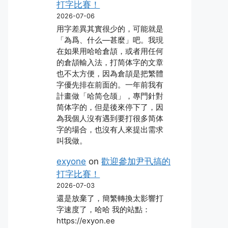
打字比賽！
2026-07-06
用字差異其實很少的，可能就是
「為爲、什么―甚麼」吧。我現
在如果用哈哈倉頡，或者用任何
的倉頡輸入法，打简体字的文章
也不太方便，因為倉頡是把繁體
字優先排在前面的。一年前我有
計畫做「哈简仓颉」，專門針對
简体字的，但是後來停下了，因
為我個人沒有遇到要打很多简体
字的場合，也沒有人來提出需求
叫我做。
exyone
on
歡迎參加尹卂搞的
打字比賽！
2026-07-03
還是放棄了，簡繁轉換太影響打
字速度了，哈哈 我的站點：
https://exyon.ee