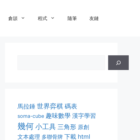
倉頡
程式
隨筆
友鏈
世界弈棋
碼表
馬拉錘
趣味數學
漢字學習
soma-cube
幾何
小工具
三角形
原創
html
下載
文本處理
多聯骨牌