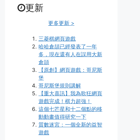
更新
更多更新 >
三菱棋網頁遊戲
哈哈倉頡已經發表了一年
多，現在還有人在誤用大新
倉頡
【原創】網頁遊戲：哥尼斯
堡
哥尼斯堡規則講解
【重大喜訊】我為歌狂網頁
遊戲完成！棋力超強！
這個七芒星和十二個點的移
動動畫值得研究一下
質數迷宮：一個全新的益智
遊戲