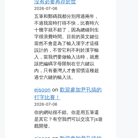
沒有必要再存於世
2026-07-06
五筆和鄭碼我都分別用過兩年，
不過我當時打得不快，比賽時六
十幾字就不錯了，因為總碰到生
字很浪費時間。目前的英文鍵位
當然不會是為了輸入漢字才這樣
設計的，不管它利不利於漢字輸
入，當我們要做輸入法時，就應
該把編碼字母限制在廿六鍵以
內，只有臺灣人才會習慣這種超
過廿六鍵的輸入法。
ejsoon
on
歡迎參加尹卂搞的
打字比賽！
2026-07-06
你的網站很不錯。你是用五筆還
是其它？有空我們可以交流下js遊
戲開發。