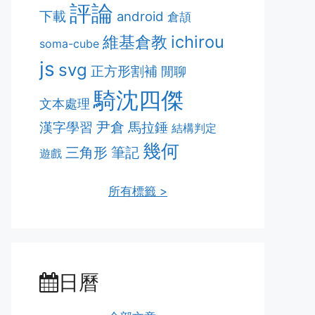
評論
下載
android
倉頡
維基倉教
ichirou
soma-cube
js
svg
正方形割補
閒聊
騎沈四傑
文本處理
漢字學習
尹倉
馬拉錘
結構判定
幾何
筆記
三角形
遊戲
所有標籤 >
日曆