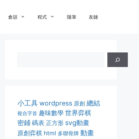
倉頡
程式
隨筆
友鏈
小工具
總結
wordpress
原創
趣味數學
世界弈棋
複合字首
密鋪
svg動畫
碼表
正方形
動畫
原創弈棋
html
多聯骨牌