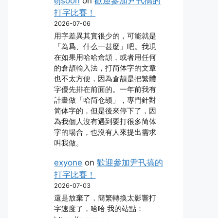
ejsoon
on
歡迎參加尹卂搞的
打字比賽！
2026-07-06
用字差異其實很少的，可能就是
「為爲、什么―甚麼」吧。我現
在如果用哈哈倉頡，或者用任何
的倉頡輸入法，打简体字的文章
也不太方便，因為倉頡是把繁體
字優先排在前面的。一年前我有
計畫做「哈简仓颉」，專門針對
简体字的，但是後來停下了，因
為我個人沒有遇到要打很多简体
字的場合，也沒有人來提出需求
叫我做。
exyone
on
歡迎參加尹卂搞的
打字比賽！
2026-07-03
還是放棄了，簡繁轉換太影響打
字速度了，哈哈 我的站點：