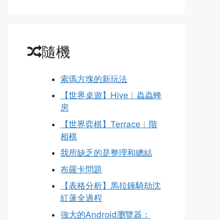
隨機
索瑪方塊的新玩法
【世界桌遊】Hive︱蟲蟲蜂
房
【世界弈棋】Terrace︱階
相棋
我所缺乏的是整理和總結
布羅卡問題
【表格分析】馬拉錘騎劫沈
紅蓮全過程
強大的Android瀏覽器：