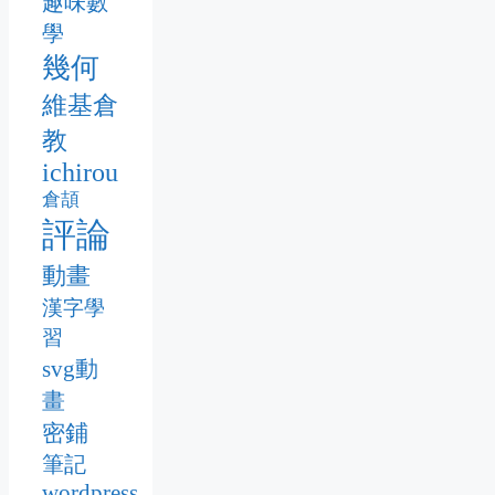
趣味數
學
幾何
維基倉
教
ichirou
倉頡
評論
動畫
漢字學
習
svg動
畫
密鋪
筆記
wordpress