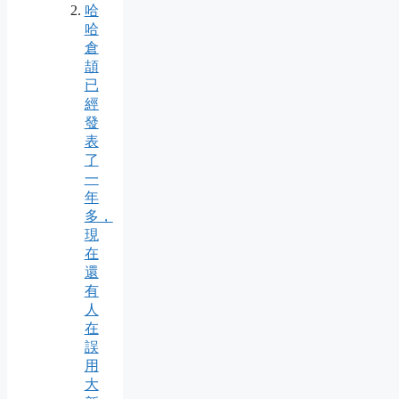
哈
哈
倉
頡
已
經
發
表
了
一
年
多，
現
在
還
有
人
在
誤
用
大