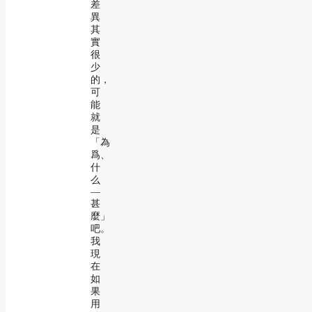
差
異
其
實
很
少
的，
可
能
就
是
「為
爲、
什
么
―
甚
麼」
吧。
我
現
在
如
果
用