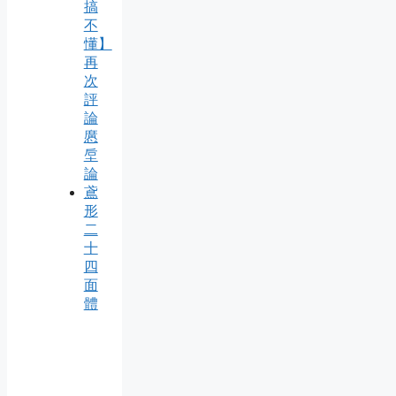
搞
不
懂】
再
次
評
論
懬
垕
論
鳶
形
二
十
四
面
體