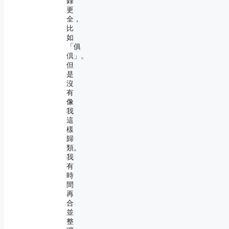
錄
更
全，
比
如
「俱
倶」。
但
是
沒
有
像
我
這
樣
歸
類。
我
有
時
間
再
合
並
整