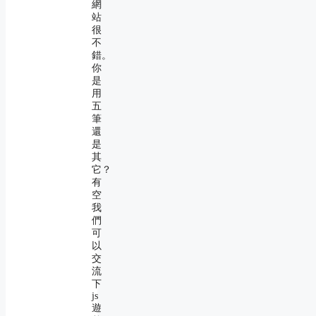
網
站
很
不
錯。
你
是
用
五
筆
還
是
其
它？
有
空
我
們
可
以
交
流
下
js
遊