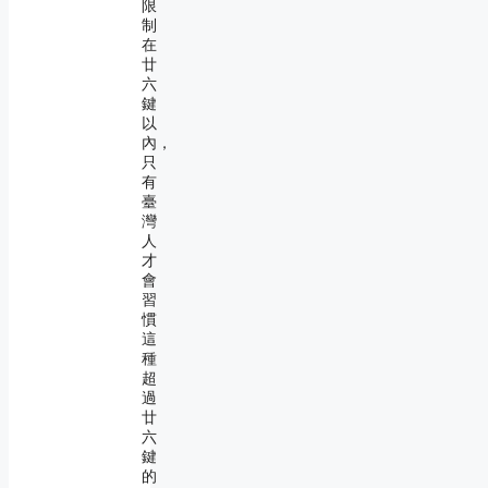
限
制
在
廿
六
鍵
以
內，
只
有
臺
灣
人
才
會
習
慣
這
種
超
過
廿
六
鍵
的