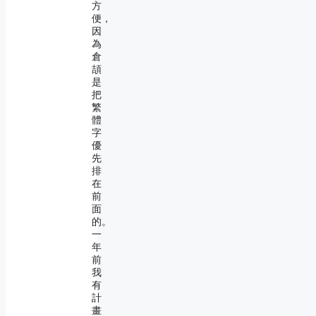
方
便，
因
為
倉
頡
是
把
繁
體
字
優
先
排
在
前
面
的。
一
年
前
我
有
計
畫