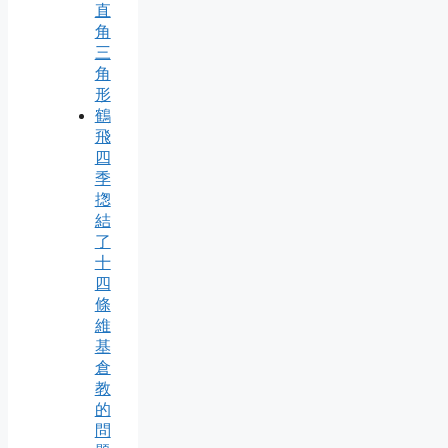
直
角
三
角
形
鶴
飛
四
季
揔
結
了
十
四
條
維
基
倉
教
的
問