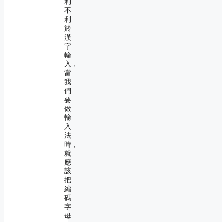
利
不
利
於
漢
字
輸
入，
當
我
們
要
做
輸
入
法
時，
就
應
該
把
編
碼
字
母