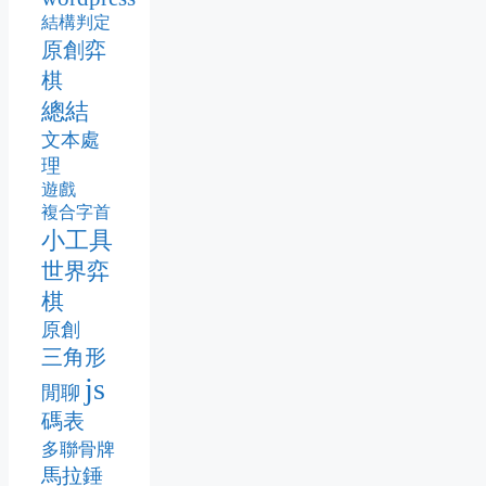
結構判定
原創弈
棋
總結
文本處
理
遊戲
複合字首
小工具
世界弈
棋
原創
三角形
js
閒聊
碼表
多聯骨牌
馬拉錘