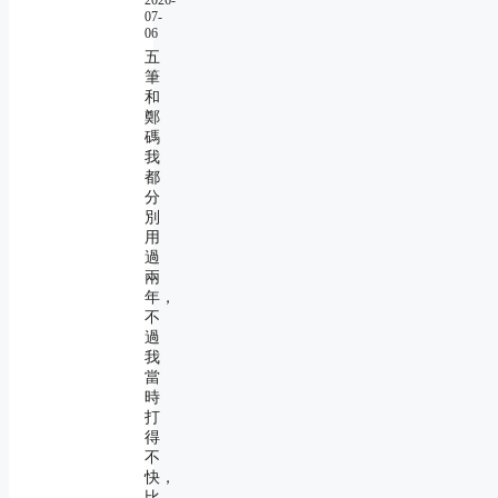
07-
06
五
筆
和
鄭
碼
我
都
分
別
用
過
兩
年，
不
過
我
當
時
打
得
不
快，
比