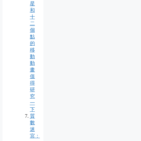
星
和
十
二
個
點
的
移
動
動
畫
值
得
研
究
一
下
質
數
迷
宮：