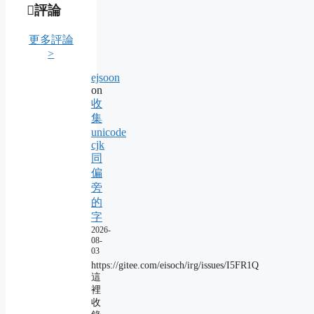
評論
更多評論
>
ejsoon
on
收
集
unicode
cjk
同
偏
旁
的
字
2026-
08-
03
https://gitee.com/eisoch/irg/issues/I5FR1Q
這
裡
收