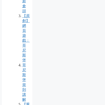
新
倉
頡
【原
創】
網
頁
遊
戲：
哥
尼
斯
堡
哥
尼
斯
堡
規
則
講
解
【重