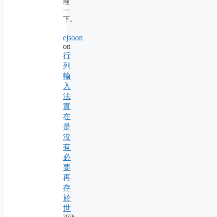
理
一
下。
ejsoon
on
行
列
輸
入
法
實
在
是
沒
有
必
要
再
存
於
世
2026-