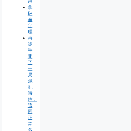
題
拿
破
侖
定
理
再
徒
手
開
了
一
局
混
亂
時
鐘，
這
回
正
常
多