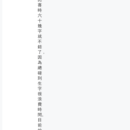
賽
時
六
十
幾
字
就
不
錯
了，
因
為
總
碰
到
生
字
很
浪
費
時
間。
目
前