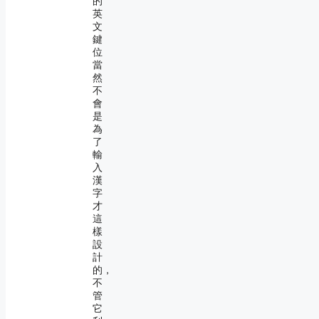
的
英
文
鍵
位
當
然
不
會
是
為
了
輸
入
漢
字
才
這
樣
設
計
的，
不
管
它