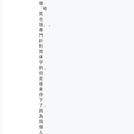
做
「哈
简
仓
颉」，
專
門
針
對
简
体
字
的，
但
是
後
來
停
下
了，
因
為
我
個
人