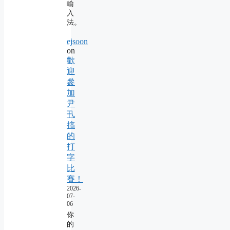
輸
入
法。
ejsoon
on
歡
迎
參
加
尹
卂
搞
的
打
字
比
賽！
2026-
07-
06
你
的