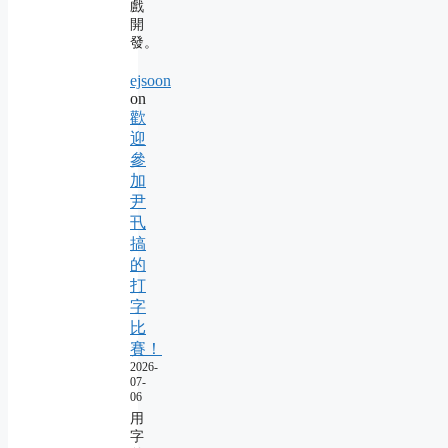
戲
開
發。
ejsoon
on
歡
迎
參
加
尹
卂
搞
的
打
字
比
賽！
2026-
07-
06
用
字