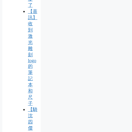
了
【喜
訊】
收
到
激
光
雕
刻
logo
的
筆
記
本
和
尺
子
【騎
沈
四
傑