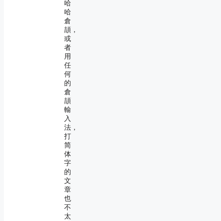
哈
哈
倉
頡，
或
者
用
任
何
的
倉
頡
輸
入
法，
打
简
体
字
的
文
章
也
不
太