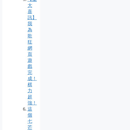
大
喜
訊】
我
為
歌
狂
網
頁
遊
戲
完
成！
棋
力
超
強！
這
個
七
芒