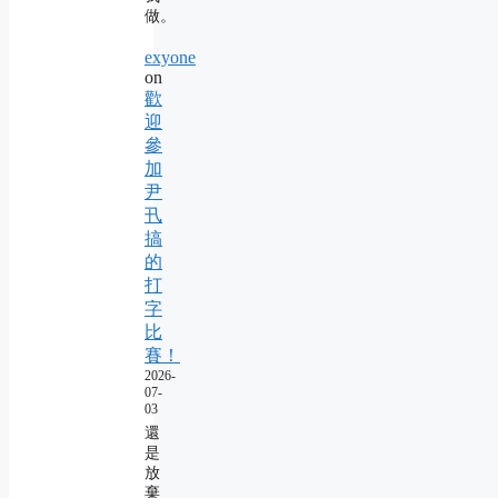
做。
exyone
on
歡
迎
參
加
尹
卂
搞
的
打
字
比
賽！
2026-
07-
03
還
是
放
棄