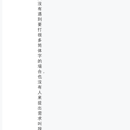
沒
有
遇
到
要
打
很
多
简
体
字
的
場
合，
也
沒
有
人
來
提
出
需
求
叫
我