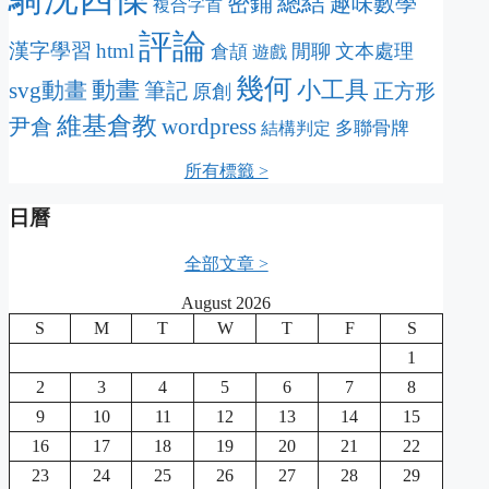
密鋪
總結
趣味數學
複合字首
評論
漢字學習
html
閒聊
文本處理
倉頡
遊戲
幾何
動畫
svg動畫
小工具
筆記
正方形
原創
維基倉教
wordpress
尹倉
多聯骨牌
結構判定
所有標籤 >
日曆
全部文章 >
August 2026
S
M
T
W
T
F
S
1
2
3
4
5
6
7
8
9
10
11
12
13
14
15
16
17
18
19
20
21
22
23
24
25
26
27
28
29