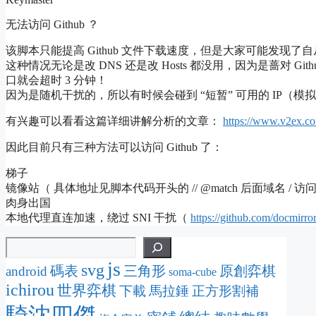
无法访问 Github ？
该脚本只能提高 Github 文件下载速度，但是大家可能发现了自从 
这种情况无论是改 DNS 还是改 Hosts 都没用，因为是蔷对 Github 
口就会超时 3 分钟！
因为是随机干扰的，所以有时候会碰到 “短暂” 可用的 IP（
有兴趣可以看看这篇详细讲解分析的文章：
https://www.v2ex.c
因此目前只有三种方法可以访问 Github 了：
梯子
镜像站（ 具体地址见脚本代码开头的 // @match 后面域名 / 访
肉身出国
本地代理直连加速，绕过 SNI 干扰（
https://github.com/docmirro
js
svg
碼表
三角形
原創弈棋
android
soma-cube
ichirou
世界弈棋
下載
馬拉錘
正方形割補
騎沈四傑