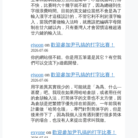
不快，比賽時六十幾字就不錯了，因為總碰到生
字很浪費時間。目前的英文鍵位當然不會是為了
輸入漢字才這樣設計的，不管它利不利於漢字輸
入，當我們要做輸入法時，就應該把編碼字母限
制在廿六鍵以內，只有臺灣人才會習慣這種超過
廿六鍵的輸入法。
ejsoon
on
歡迎參加尹卂搞的打字比賽！
2026-07-06
你的網站很不錯。你是用五筆還是其它？有空我
們可以交流下js遊戲開發。
ejsoon
on
歡迎參加尹卂搞的打字比賽！
2026-07-06
用字差異其實很少的，可能就是「為爲、什么―
甚麼」吧。我現在如果用哈哈倉頡，或者用任何
的倉頡輸入法，打简体字的文章也不太方便，因
為倉頡是把繁體字優先排在前面的。一年前我有
計畫做「哈简仓颉」，專門針對简体字的，但是
後來停下了，因為我個人沒有遇到要打很多简体
字的場合，也沒有人來提出需求叫我做。
exyone
on
歡迎參加尹卂搞的打字比賽！
2026-07-03