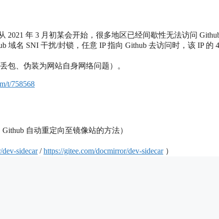
2021 年 3 月初某会开始，很多地区已经间歇性无法访问 Githu
域名 SNI 干扰/封锁，任意 IP 指向 Github 去访问时，该 IP 的 4
模拟丢包、伪装为网站自身网络问题）。
om/t/758568
问 Github 自动重定向至镜像站的方法）
r/dev-sidecar
/
https://gitee.com/docmirror/dev-sidecar
）