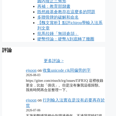
圓內接正三角形
再補：教育部隸書
既然維基倉教存在這麼多的問題
多聯骨牌的破解和命名
【醜文賞析】點評ichirou學輸入法系
列文章
批馬拉錘「無頭倉頡」
硬幣悖論：硬幣A到底轉了幾圈
評論
更多評論 >
ejsoon
on
收集unicode cjk同偏旁的字
2026-08-03
https://gitee.com/eisoch/irg/issues/I5FR1Q 這裡收錄
更全，比如「俱倶」。但是沒有像我這樣歸類。
我有時間再合並整理一下。
ejsoon
on
行列輸入法實在是沒有必要再存於
世
2026-07-06
五筆和鄭碼我都分別用過兩年，不過我當時打得