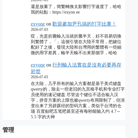
還是放棄了，簡繁轉換太影響打字速度了，哈哈
我的站點：https://exyon.ee
exyone
on
歡迎參加尹卂搞的打字比賽！
2026-07-03
哎，光是折騰輸入法就折騰半天，好不容易切換
到繁體了，「」這個引號在大陸不常用，把鍵位
配好了之後，發現大陸和台灣用的繁體有一些細
微的用字差異，輸半天輸不出來那個字，哈哈
exyone
on
行列輸入法實在是沒有必要再存
於世
2026-07-03
在大陆，几乎所有的输入方案都是基于美式键盘
qwerty的，除去一些老旧的九宫格手机和专业打字
员使用的速记键盘 尽管这个键位不适合输入汉
字，拼音方案的上限也被qwerty布局限制了，但演
变出来了另辟蹊径的型码方案，类似于台湾的仓
颉 百度贴吧五笔吧甚至还有每秒能输入约 4.7～
5.5 字的大神
管理