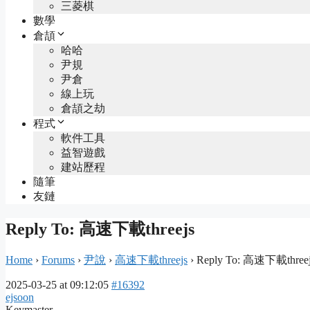
三菱棋
數學
倉頡
哈哈
尹規
尹倉
線上玩
倉頡之劫
程式
軟件工具
益智遊戲
建站歷程
隨筆
友鏈
Reply To: 高速下載threejs
Home
›
Forums
›
尹說
›
高速下載threejs
›
Reply To: 高速下載threej
2025-03-25 at 09:12:05
#16392
ejsoon
Keymaster