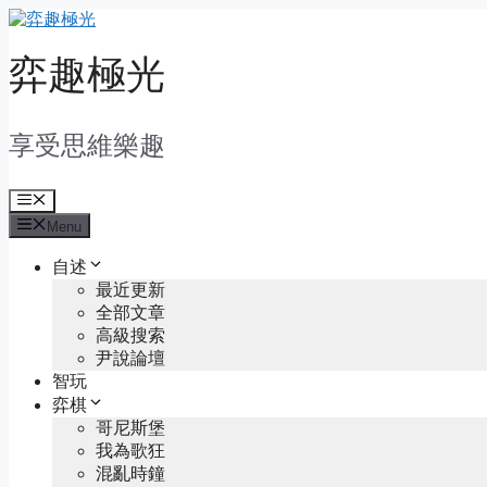
Skip
to
content
弈趣極光
享受思維樂趣
Menu
Menu
自述
最近更新
全部文章
高級搜索
尹說論壇
智玩
弈棋
哥尼斯堡
我為歌狂
混亂時鐘