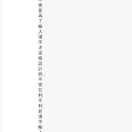
會
是
為
了
輸
入
漢
字
才
這
樣
設
計
的，
不
管
它
利
不
利
於
漢
字
輸