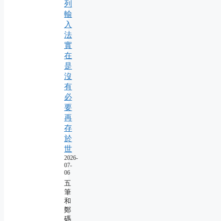
列
輸
入
法
實
在
是
沒
有
必
要
再
存
於
世
2026-
07-
06
五
筆
和
鄭
碼