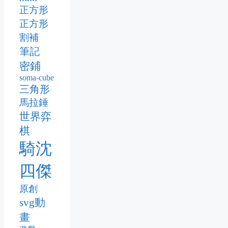
正方形
正方形
割補
筆記
密鋪
soma-cube
三角形
馬拉錘
世界弈
棋
騎沈
四傑
原創
svg動
畫