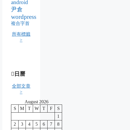
android
尹倉
wordpress
複合字首
所有標籤
>
日曆
全部文章
>
August 2026
S
M
T
W
T
F
S
1
2
3
4
5
6
7
8