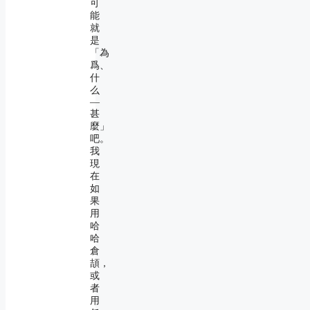
可
能
就
是
「為
爲、
什
么
―
甚
麼」
吧。
我
現
在
如
果
用
哈
哈
倉
頡，
或
者
用