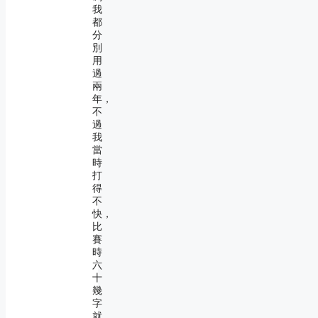
我
都
分
別
用
過
兩
年，
不
過
我
當
時
打
得
不
快，
比
賽
時
六
十
幾
字
就