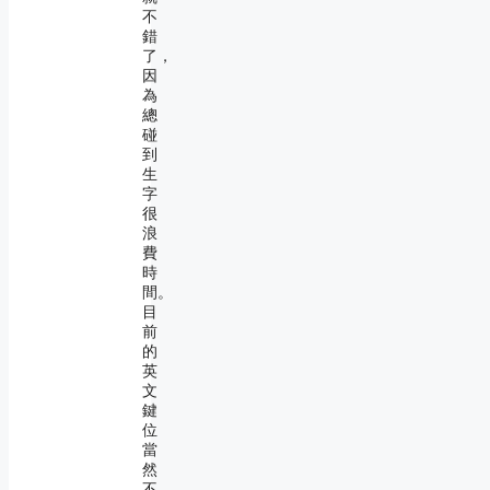
不
錯
了，
因
為
總
碰
到
生
字
很
浪
費
時
間。
目
前
的
英
文
鍵
位
當
然
不