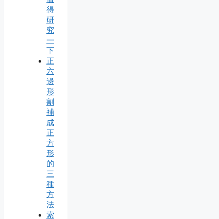
得
研
究
一
下
正
六
邊
形
割
補
成
正
方
形
的
三
種
方
法
索