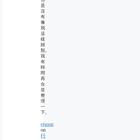
是
沒
有
像
我
這
樣
歸
類。
我
有
時
間
再
合
並
整
理
一
下。
ejsoon
on
行