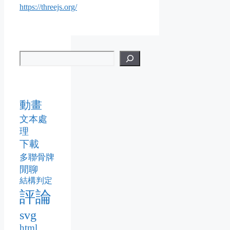
https://threejs.org/
動畫
文本處
理
下載
多聯骨牌
閒聊
結構判定
評論
svg
html