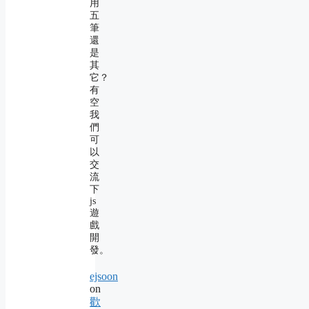
用
五
筆
還
是
其
它？
有
空
我
們
可
以
交
流
下
js
遊
戲
開
發。
ejsoon
on
歡