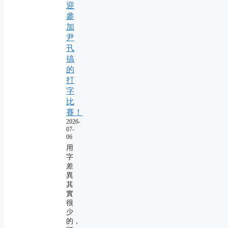
迎
參
加
尹
卂
搞
的
打
字
比
賽！
2026-
07-
06
用
字
差
異
其
實
很
少
的，