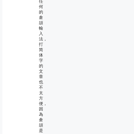
任
何
的
倉
頡
輸
入
法，
打
简
体
字
的
文
章
也
不
太
方
便，
因
為
倉
頡
是