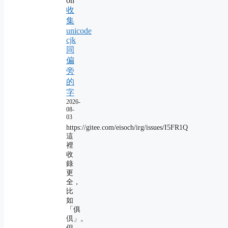
on
收
集
unicode
cjk
同
偏
旁
的
字
2026-
08-
03
https://gitee.com/eisoch/irg/issues/I5FR1Q
這
裡
收
錄
更
全，
比
如
「俱
倶」。
但