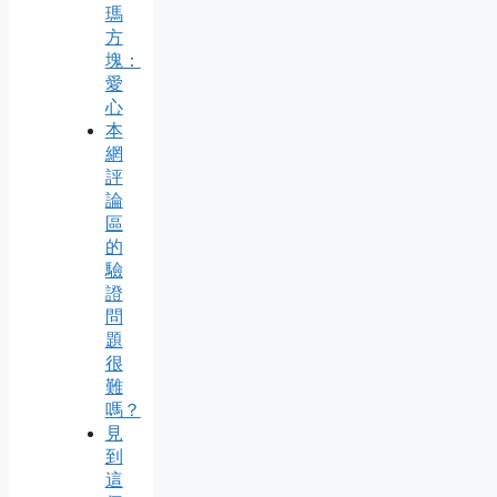
瑪
方
塊：
愛
心
本
網
評
論
區
的
驗
證
問
題
很
難
嗎？
見
到
這