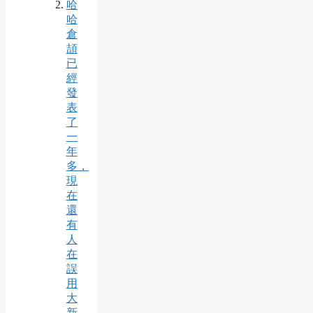
哈
哈
倉
頡
已
經
發
表
了
一
年
多，
現
在
還
有
人
在
誤
用
大
新