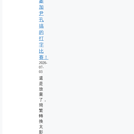
參
加
尹
卂
搞
的
打
字
比
賽！
2026-
07-
03
還
是
放
棄
了，
簡
繁
轉
換
太
影