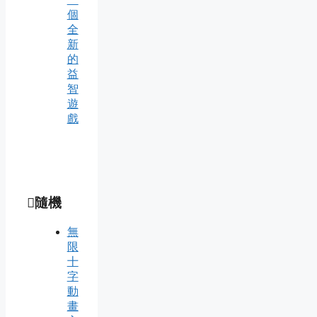
個
全
新
的
益
智
遊
戲
隨機
無
限
十
字
動
畫