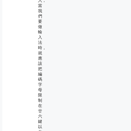
入，
當
我
們
要
做
輸
入
法
時，
就
應
該
把
編
碼
字
母
限
制
在
廿
六
鍵
以