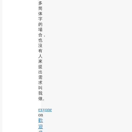
多
简
体
字
的
場
合，
也
沒
有
人
來
提
出
需
求
叫
我
做。
exyone
on
歡
迎