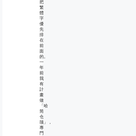
把
繁
體
字
優
先
排
在
前
面
的。
一
年
前
我
有
計
畫
做
「哈
简
仓
颉」，
專
門