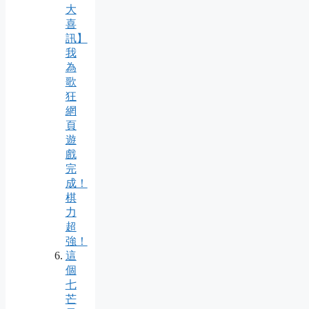
大
喜
訊】
我
為
歌
狂
網
頁
遊
戲
完
成！
棋
力
超
強！
這
個
七
芒