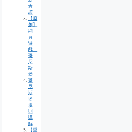
倉
頡
【原
創】
網
頁
遊
戲：
哥
尼
斯
堡
哥
尼
斯
堡
規
則
講
解
【重