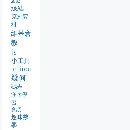
遊戲
總結
原創弈
棋
維基倉
教
js
小工具
ichirou
幾何
碼表
漢字學
習
倉頡
趣味數
學