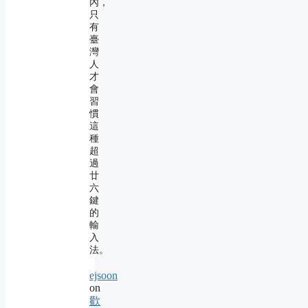
內，
只
有
臺
灣
人
才
會
習
慣
這
種
超
過
廿
六
鍵
的
輸
入
法。
ejsoon
on
歡