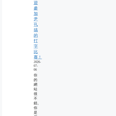
迎
參
加
尹
卂
搞
的
打
字
比
賽！
2026-
07-
06
你
的
網
站
很
不
錯。
你
是