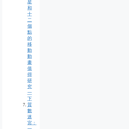
星
和
十
二
個
點
的
移
動
動
畫
值
得
研
究
一
下
質
數
迷
宮：
一