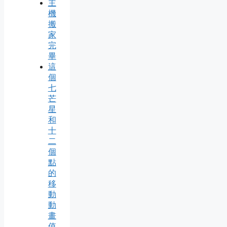
主
機
搬
家
完
畢
這
個
七
芒
星
和
十
二
個
點
的
移
動
動
畫
值