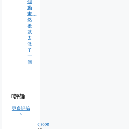
個
動
畫，
然
後
就
去
做
了
一
個
評論
更多評論
>
ejsoon