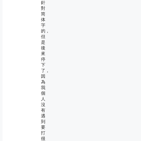
針
對
简
体
字
的，
但
是
後
來
停
下
了，
因
為
我
個
人
沒
有
遇
到
要
打
很