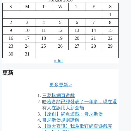
S
M
T
W
T
F
S
1
2
3
4
5
6
7
8
9
10
11
12
13
14
15
16
17
18
19
20
21
22
23
24
25
26
27
28
29
30
31
« Jul
更新
更多更新 >
三菱棋網頁遊戲
哈哈倉頡已經發表了一年多，現在還
有人在誤用大新倉頡
【原創】網頁遊戲：哥尼斯堡
哥尼斯堡規則講解
【重大喜訊】我為歌狂網頁遊戲完