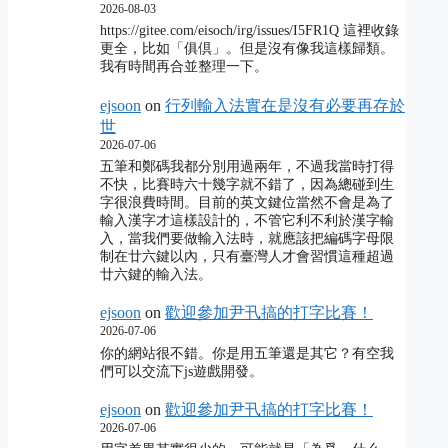
2026-08-03
https://gitee.com/eisoch/irg/issues/I5FR1Q 這裡收錄
更全，比如「俱倶」。但是沒有像我這樣歸類。
我有時間再合並整理一下。
ejsoon
on
行列輸入法實在是沒有必要再存於
世
2026-07-06
五筆和鄭碼我都分別用過兩年，不過我當時打得
不快，比賽時六十幾字就不錯了，因為總碰到生
字很浪費時間。目前的英文鍵位當然不會是為了
輸入漢字才這樣設計的，不管它利不利於漢字輸
入，當我們要做輸入法時，就應該把編碼字母限
制在廿六鍵以內，只有臺灣人才會習慣這種超過
廿六鍵的輸入法。
ejsoon
on
歡迎參加尹卂搞的打字比賽！
2026-07-06
你的網站很不錯。你是用五筆還是其它？有空我
們可以交流下js遊戲開發。
ejsoon
on
歡迎參加尹卂搞的打字比賽！
2026-07-06