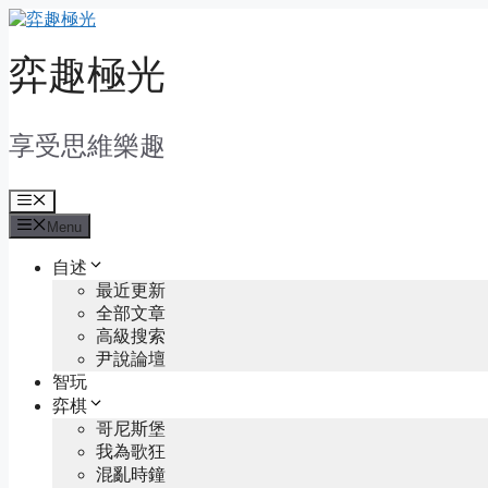
Skip
to
content
弈趣極光
享受思維樂趣
Menu
Menu
自述
最近更新
全部文章
高級搜索
尹說論壇
智玩
弈棋
哥尼斯堡
我為歌狂
混亂時鐘