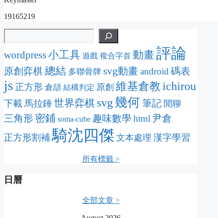
19165219
評論
動畫
wordpress
小工具
遊戲
複合字首
總結
svg動畫
原創弈棋
碼表
android
多聯骨牌
js
維基倉教
ichirou
正方形
原創
倉頡
結構判定
幾何
svg
世界弈棋
筆記
下載
馬拉錘
閒聊
密鋪
三角形
趣味數學
尹倉
html
soma-cube
騎沈四傑
正方形割補
漢字學習
文本處理
所有標籤 >
日曆
全部文章 >
August 2026