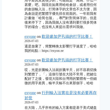
用字差異其實很少的，可能就是「為爲、什么―
甚麼」吧。我現在如果用哈哈倉頡，或者用任何
的倉頡輸入法，打简体字的文章也不太方便，因
為倉頡是把繁體字優先排在前面的。一年前我有
計畫做「哈简仓颉」，專門針對简体字的，但是
後來停下了，因為我個人沒有遇到要打很多简体
字的場合，也沒有人來提出需求叫我做。
exyone
on
歡迎參加尹卂搞的打字比賽！
2026-07-03
還是放棄了，簡繁轉換太影響打字速度了，哈哈
我的站點：https://exyon.ee
exyone
on
歡迎參加尹卂搞的打字比賽！
2026-07-03
哎，光是折騰輸入法就折騰半天，好不容易切換
到繁體了，「」這個引號在大陸不常用，把鍵位
配好了之後，發現大陸和台灣用的繁體有一些細
微的用字差異，輸半天輸不出來那個字，哈哈
exyone
on
行列輸入法實在是沒有必要再存
於世
2026-07-03
在大陆，几乎所有的输入方案都是基于美式键盘