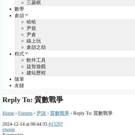
三菱棋
數學
倉頡
哈哈
尹規
尹倉
線上玩
倉頡之劫
程式
軟件工具
益智遊戲
建站歷程
隨筆
友鏈
Reply To: 質數戰爭
Home
›
Forums
›
尹說
›
質數戰爭
›
Reply To: 質數戰爭
2024-12-14 at 08:44:35
#15297
ejsoon
Keymaster