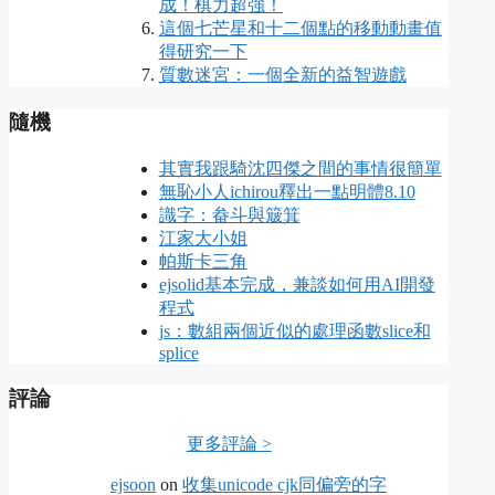
成！棋力超強！
這個七芒星和十二個點的移動動畫值
得研究一下
質數迷宮：一個全新的益智遊戲
隨機
其實我跟騎沈四傑之間的事情很簡單
無恥小人ichirou釋出一點明體8.10
識字：畚斗與簸箕
江家大小姐
帕斯卡三角
ejsolid基本完成，兼談如何用AI開發
程式
js：數組兩個近似的處理函數slice和
splice
評論
更多評論 >
ejsoon
on
收集unicode cjk同偏旁的字