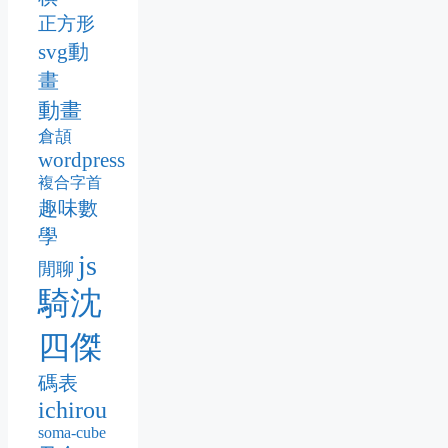
正方形
svg動
畫
動畫
倉頡
wordpress
複合字首
趣味數
學
js
閒聊
騎沈
四傑
碼表
ichirou
soma-cube