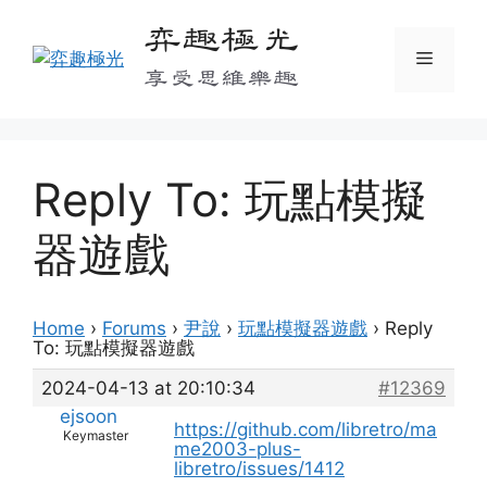
Skip
弈趣極光
to
Menu
content
享受思維樂趣
Reply To: 玩點模擬
器遊戲
Home
›
Forums
›
尹說
›
玩點模擬器遊戲
›
Reply
To: 玩點模擬器遊戲
2024-04-13 at 20:10:34
#12369
ejsoon
https://github.com/libretro/ma
Keymaster
me2003-plus-
libretro/issues/1412