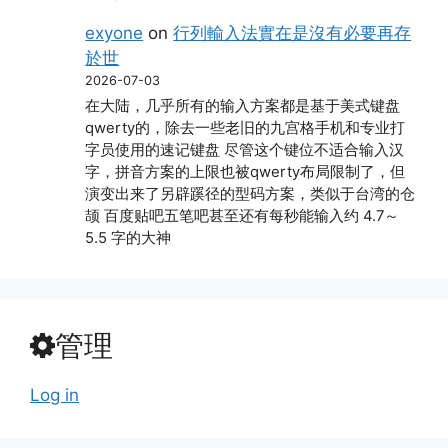
exyone
on
行列輸入法實在是沒有必要再存
於世
2026-07-03
在大陆，几乎所有的输入方案都是基于美式键盘
qwerty的，除去一些老旧的九宫格手机和专业打
字员使用的速记键盘 尽管这个键位不适合输入汉
字，拼音方案的上限也被qwerty布局限制了，但
演变出来了另辟蹊径的型码方案，类似于台湾的仓
颉 百度贴吧五笔吧甚至还有每秒能输入约 4.7～
5.5 字的大神
管理
Log in