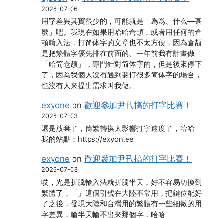
2026-07-06
用字差異其實很少的，可能就是「為爲、什么―甚
麼」吧。我現在如果用哈哈倉頡，或者用任何的倉
頡輸入法，打简体字的文章也不太方便，因為倉頡
是把繁體字優先排在前面的。一年前我有計畫做
「哈简仓颉」，專門針對简体字的，但是後來停下
了，因為我個人沒有遇到要打很多简体字的場合，
也沒有人來提出需求叫我做。
exyone
on
歡迎參加尹卂搞的打字比賽！
2026-07-03
還是放棄了，簡繁轉換太影響打字速度了，哈哈
我的站點：https://exyon.ee
exyone
on
歡迎參加尹卂搞的打字比賽！
2026-07-03
哎，光是折騰輸入法就折騰半天，好不容易切換到
繁體了，「」這個引號在大陸不常用，把鍵位配好
了之後，發現大陸和台灣用的繁體有一些細微的用
字差異，輸半天輸不出來那個字，哈哈