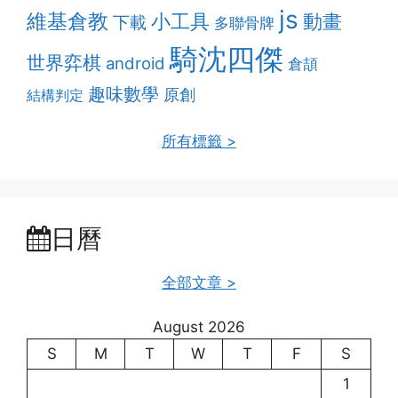
js
維基倉教
動畫
小工具
下載
多聯骨牌
騎沈四傑
世界弈棋
android
倉頡
趣味數學
原創
結構判定
所有標籤 >
日曆
全部文章 >
August 2026
S
M
T
W
T
F
S
1