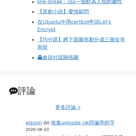
line-break：css一個鮮為人知的屬性
【原創小說】愛情顧問
在Ubuntu中用certbot申請Let's
Encrypt
【均分題】將下面圖形劃分成三個全等
形狀
👻倉頡社區關係圖
評論
更多評論 >
ejsoon
on
收集unicode cjk同偏旁的字
2026-08-03