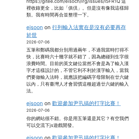
https://gitee.com/eisoch/irg/issues/I5FR1Q 這
裡收錄更全，比如「俱倶」。但是沒有像我這樣歸
類。我有時間再合並整理一下。
ejsoon
on
行列輸入法實在是沒有必要再存
於世
2026-07-06
五筆和鄭碼我都分別用過兩年，不過我當時打得不
快，比賽時六十幾字就不錯了，因為總碰到生字很
浪費時間。目前的英文鍵位當然不會是為了輸入漢
字才這樣設計的，不管它利不利於漢字輸入，當我
們要做輸入法時，就應該把編碼字母限制在廿六鍵
以內，只有臺灣人才會習慣這種超過廿六鍵的輸入
法。
ejsoon
on
歡迎參加尹卂搞的打字比賽！
2026-07-06
你的網站很不錯。你是用五筆還是其它？有空我們
可以交流下js遊戲開發。
ejsoon
on
歡迎參加尹卂搞的打字比賽！