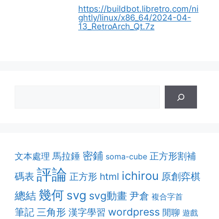
https://buildbot.libretro.com/ni
ghtly/linux/x86_64/2024-04-
13_RetroArch_Qt.7z
密鋪
正方形割補
馬拉錘
文本處理
soma-cube
評論
ichirou
原創弈棋
碼表
html
正方形
幾何
svg
總結
svg動畫
尹倉
複合字首
筆記
wordpress
三角形
漢字學習
閒聊
遊戲