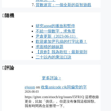
質數迷宮：一個全新的益智遊戲
隨機
研究apng的播放和暫停
不給一個數字，求角度
尹倉更新（2023-06-11）
歡迎參加尹卂搞的打字比賽！
求面積的姊妹題
【原創】我為歌狂：最新規則
二十以內的乘法口訣
評論
更多評論 >
ejsoon
on
收集unicode cjk同偏旁的字
2026-08-03
https://gitee.com/eisoch/irg/issues/I5FR1Q 這裡收錄
更全，比如「俱倶」。但是沒有像我這樣歸類。
我有時間再合並整理一下。