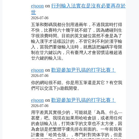
ejsoon
on
行列輸入法實在是沒有必要再存於
世
2026-07-06
五筆和鄭碼我都分別用過兩年，不過我當時打得
不快，比賽時六十幾字就不錯了，因為總碰到生
字很浪費時間。目前的英文鍵位當然不會是為了
輸入漢字才這樣設計的，不管它利不利於漢字輸
入，當我們要做輸入法時，就應該把編碼字母限
制在廿六鍵以內，只有臺灣人才會習慣這種超過
廿六鍵的輸入法。
ejsoon
on
歡迎參加尹卂搞的打字比賽！
2026-07-06
你的網站很不錯。你是用五筆還是其它？有空我
們可以交流下js遊戲開發。
ejsoon
on
歡迎參加尹卂搞的打字比賽！
2026-07-06
用字差異其實很少的，可能就是「為爲、什么―
甚麼」吧。我現在如果用哈哈倉頡，或者用任何
的倉頡輸入法，打简体字的文章也不太方便，因
為倉頡是把繁體字優先排在前面的。一年前我有
計畫做「哈简仓颉」，專門針對简体字的，但是