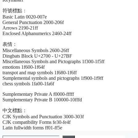
符號標點：
Basic Latin 0020-007e
General Punctuation 2000-206f
Arrows 2190-21ff
Enclosed Alphanumerics 2460-24ff
表情：
Miscellaneous Symbols 2600-26ff
Dingbats Block U+2700 - U+27BF
Miscellaneous Symbols and Pictographs 1f300-1f5ff
emotions 1f600-1f64f
transpot and map symbols 1f680-1f6ff
Sumplemental symbols and pictographs 1f900-1f9ff
chess symbols 1fa00-1fa6f
Sumplementary Private A f0000-fffff
Sumplementary Private B 100000-10fffd
中文標點：
CJK Symbols and Punctuation 3000-303f
CJK compatibility Forms fe30-fe4f
Latin fullwidth forms ff01-ff5e