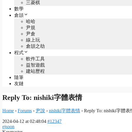
三菱棋
數學
倉頡
哈哈
尹規
尹倉
線上玩
倉頡之劫
程式
軟件工具
益智遊戲
建站歷程
隨筆
友鏈
Reply To: nishiki字體表情
Home
›
Forums
›
尹說
›
nishiki字體表情
›
Reply To: nishiki字體
2024-04-12 at 02:48:04
#12347
ejsoon
Keymaster