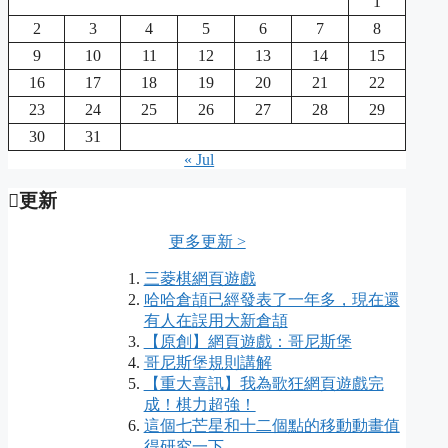
1
2
3
4
5
6
7
8
9
10
11
12
13
14
15
16
17
18
19
20
21
22
23
24
25
26
27
28
29
30
31
« Jul
更新
更多更新 >
三菱棋網頁遊戲
哈哈倉頡已經發表了一年多，現在還
有人在誤用大新倉頡
【原創】網頁遊戲：哥尼斯堡
哥尼斯堡規則講解
【重大喜訊】我為歌狂網頁遊戲完
成！棋力超強！
這個七芒星和十二個點的移動動畫值
得研究一下