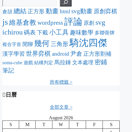
動畫
總結
svg動畫
原創弈棋
正方形
html
倉頡
評論
js
svg
維基倉教
wordpress
原創
ichirou
小工具
碼表
趣味數學
下載
多聯骨牌
騎沈四傑
幾何
三角形
閒聊
複合字首
世界弈棋
尹倉
漢字學習
android
正方形割補
密鋪
馬拉錘
文本處理
soma-cube
遊戲
結構判定
筆記
所有標籤 >
日曆
全部文章 >
August 2026
S
M
T
W
T
F
S