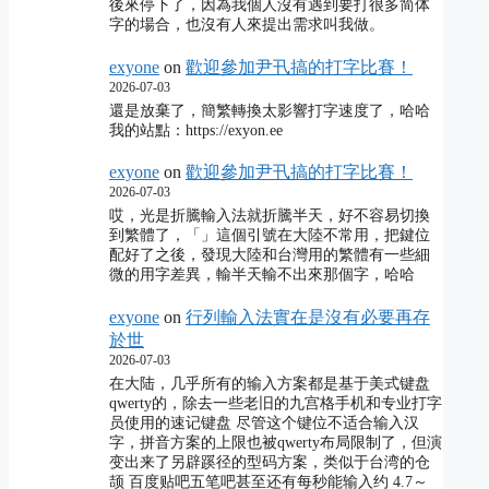
後來停下了，因為我個人沒有遇到要打很多简体
字的場合，也沒有人來提出需求叫我做。
exyone
on
歡迎參加尹卂搞的打字比賽！
2026-07-03
還是放棄了，簡繁轉換太影響打字速度了，哈哈
我的站點：https://exyon.ee
exyone
on
歡迎參加尹卂搞的打字比賽！
2026-07-03
哎，光是折騰輸入法就折騰半天，好不容易切換
到繁體了，「」這個引號在大陸不常用，把鍵位
配好了之後，發現大陸和台灣用的繁體有一些細
微的用字差異，輸半天輸不出來那個字，哈哈
exyone
on
行列輸入法實在是沒有必要再存
於世
2026-07-03
在大陆，几乎所有的输入方案都是基于美式键盘
qwerty的，除去一些老旧的九宫格手机和专业打字
员使用的速记键盘 尽管这个键位不适合输入汉
字，拼音方案的上限也被qwerty布局限制了，但演
变出来了另辟蹊径的型码方案，类似于台湾的仓
颉 百度贴吧五笔吧甚至还有每秒能输入约 4.7～