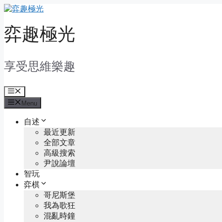
Skip
to
content
弈趣極光
享受思維樂趣
Menu
Menu
自述
最近更新
全部文章
高級搜索
尹說論壇
智玩
弈棋
哥尼斯堡
我為歌狂
混亂時鐘