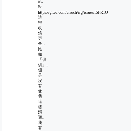
08-
03
https://gitee.com/eisoch/irg/issues/I5FR1Q
這
裡
收
錄
更
全，
比
如
「俱
倶」。
但
是
沒
有
像
我
這
樣
歸
類。
我
有