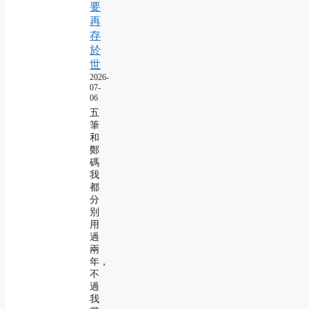
要
再
存
於
世
2026-
07-
06
五
筆
和
鄭
碼
我
都
分
別
用
過
兩
年，
不
過
我