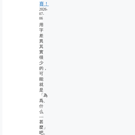
賽！
2026-
07-
06
用
字
差
異
其
實
很
少
的，
可
能
就
是
「為
爲、
什
么
―
甚
麼」
吧。