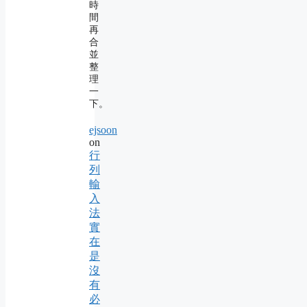
時
間
再
合
並
整
理
一
下。
ejsoon
on
行
列
輸
入
法
實
在
是
沒
有
必