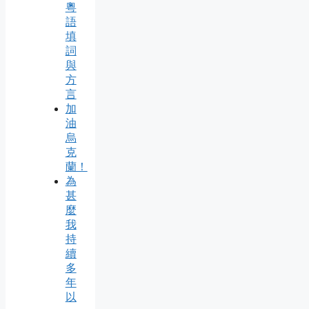
粵
語
填
詞
與
方
言
加
油
烏
克
蘭！
為
甚
麼
我
持
續
多
年
以