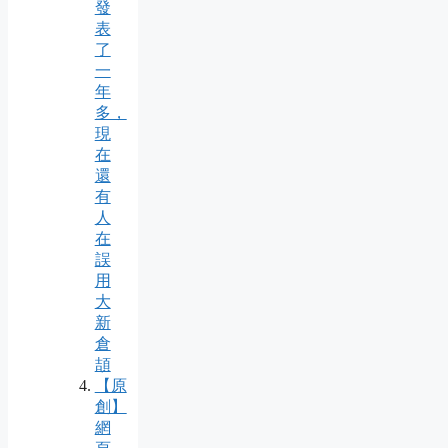
發
表
了
一
年
多，
現
在
還
有
人
在
誤
用
大
新
倉
頡
【原
創】
網