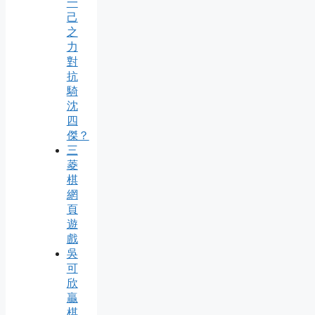
一
己
之
力
對
抗
騎
沈
四
傑？
三
菱
棋
網
頁
遊
戲
吳
可
欣
贏
棋