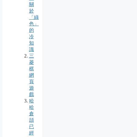
關
於
「綠
色」
的
冷
知
識
三
菱
棋
網
頁
遊
戲
哈
哈
倉
頡
已
經