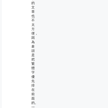
的
文
章
也
不
太
方
便，
因
為
倉
頡
是
把
繁
體
字
優
先
排
在
前
面
的。
一