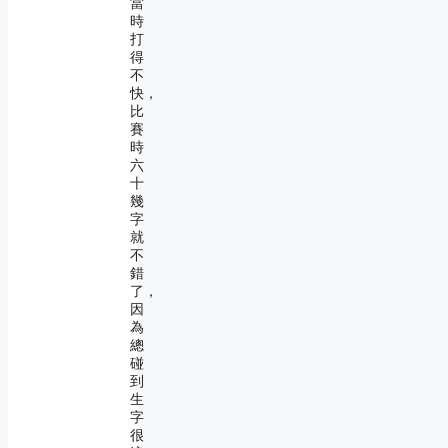
當
時
打
得
不
快，
比
賽
時
六
十
幾
字
就
不
錯
了，
因
為
總
碰
到
生
字
很