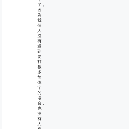
了，
因
為
我
個
人
沒
有
遇
到
要
打
很
多
简
体
字
的
場
合，
也
沒
有
人