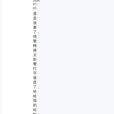
2026-
07-
03
還
是
放
棄
了，
簡
繁
轉
換
太
影
響
打
字
速
度
了，
哈
哈
我
的
站