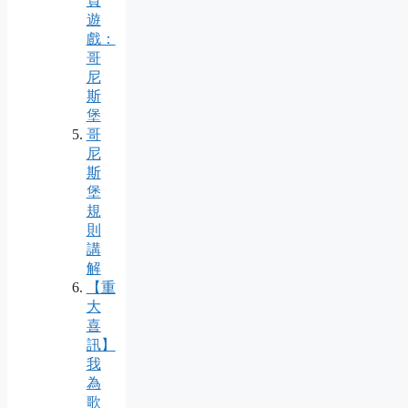
頁
遊
戲：
哥
尼
斯
堡
哥
尼
斯
堡
規
則
講
解
【重
大
喜
訊】
我
為
歌