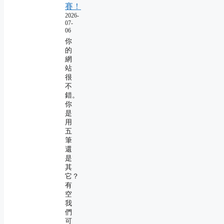
賽！
2026-
07-
06
你
的
網
站
很
不
錯。
你
是
用
五
筆
還
是
其
它？
有
空
我
們
可