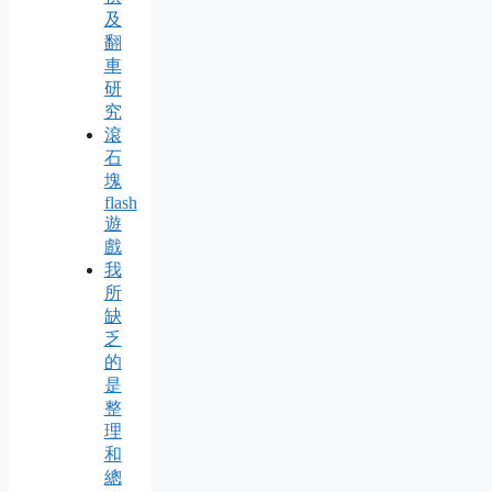
及
翻
車
研
究
滾
石
塊
flash
遊
戲
我
所
缺
乏
的
是
整
理
和
總