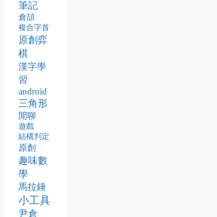
筆記
倉頡
複合字首
原創弈
棋
漢字學
習
android
三角形
閒聊
遊戲
結構判定
原創
趣味數
學
馬拉錘
小工具
尹倉