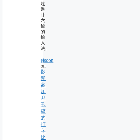
超
過
廿
六
鍵
的
輸
入
法。
ejsoon
on
歡
迎
參
加
尹
卂
搞
的
打
字
比