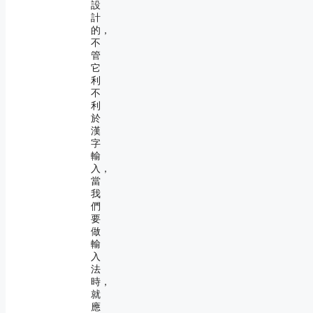
設
計
的，
不
管
它
利
不
利
於
漢
字
輸
入，
當
我
們
要
做
輸
入
法
時，
就
應