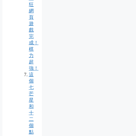
狂
網
頁
遊
戲
完
成！
棋
力
超
強！
這
個
七
芒
星
和
十
二
個
點