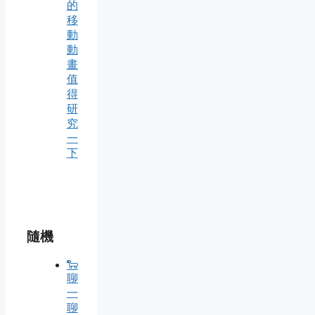
的
移
動
動
畫
值
得
研
究
一
下
隨機
🐑
聊
一
聊