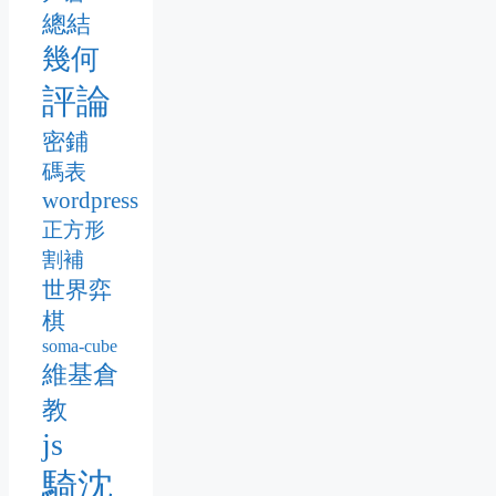
總結
幾何
評論
密鋪
碼表
wordpress
正方形
割補
世界弈
棋
soma-cube
維基倉
教
js
騎沈