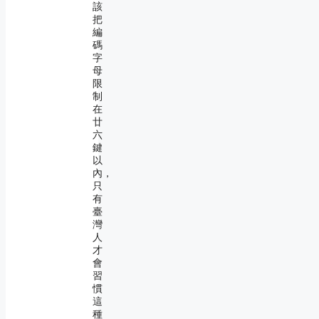
該
把
編
碼
字
母
限
制
在
廿
六
鍵
以
內，
只
有
臺
灣
人
才
會
習
慣
這
種