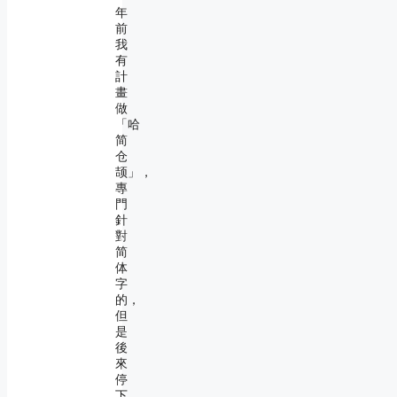
年
前
我
有
計
畫
做
「哈
简
仓
颉」，
專
門
針
對
简
体
字
的，
但
是
後
來
停
下