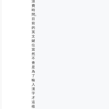
浪
費
時
間。
目
前
的
英
文
鍵
位
當
然
不
會
是
為
了
輸
入
漢
字
才
這
樣