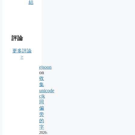
結
評論
更多評論
>
ejsoon
on
收
集
unicode
cjk
同
偏
旁
的
字
2026-