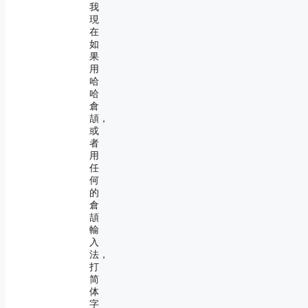
我
現
在
如
果
用
哈
哈
倉
頡，
或
者
用
任
何
的
倉
頡
輸
入
法，
打
简
体
字