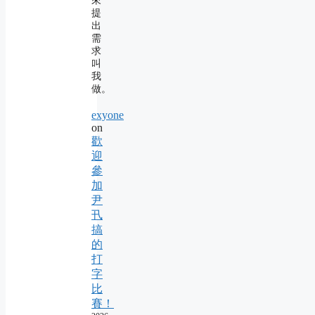
來
提
出
需
求
叫
我
做。
exyone
on
歡
迎
參
加
尹
卂
搞
的
打
字
比
賽！