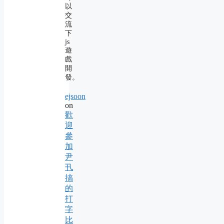
以
交
流
下
js
遊
戲
開
發。
ejsoon
on
歡
迎
參
加
尹
卂
搞
的
打
字
比