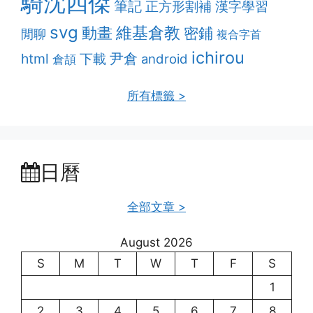
騎沈四傑
筆記
正方形割補
漢字學習
svg
維基倉教
動畫
密鋪
閒聊
複合字首
ichirou
html
尹倉
下載
android
倉頡
所有標籤 >
日曆
全部文章 >
August 2026
S
M
T
W
T
F
S
1
2
3
4
5
6
7
8