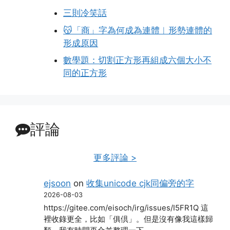
三則冷笑話
😽「商」字為何成為連體︱形勢連體的
形成原因
數學題：切割正方形再組成六個大小不
同的正方形
評論
更多評論 >
ejsoon
on
收集unicode cjk同偏旁的字
2026-08-03
https://gitee.com/eisoch/irg/issues/I5FR1Q 這
裡收錄更全，比如「俱倶」。但是沒有像我這樣歸