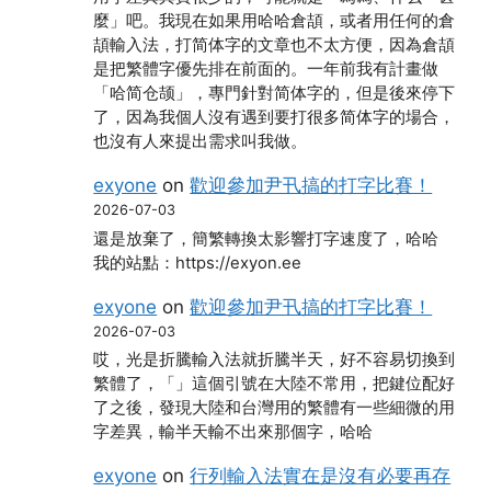
麼」吧。我現在如果用哈哈倉頡，或者用任何的倉
頡輸入法，打简体字的文章也不太方便，因為倉頡
是把繁體字優先排在前面的。一年前我有計畫做
「哈简仓颉」，專門針對简体字的，但是後來停下
了，因為我個人沒有遇到要打很多简体字的場合，
也沒有人來提出需求叫我做。
exyone
on
歡迎參加尹卂搞的打字比賽！
2026-07-03
還是放棄了，簡繁轉換太影響打字速度了，哈哈
我的站點：https://exyon.ee
exyone
on
歡迎參加尹卂搞的打字比賽！
2026-07-03
哎，光是折騰輸入法就折騰半天，好不容易切換到
繁體了，「」這個引號在大陸不常用，把鍵位配好
了之後，發現大陸和台灣用的繁體有一些細微的用
字差異，輸半天輸不出來那個字，哈哈
exyone
on
行列輸入法實在是沒有必要再存