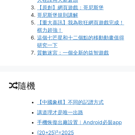
【原創】網頁遊戲：哥尼斯堡
哥尼斯堡規則講解
【重大喜訊】我為歌狂網頁遊戲完成！
棋力超強！
這個七芒星和十二個點的移動動畫值得
研究一下
質數迷宮：一個全新的益智遊戲
隨機
【中國象棋】不同的記譜方式
講道理才是唯一出路
手機恢復出廠設置︱Android必裝app
(20+25)²=2025