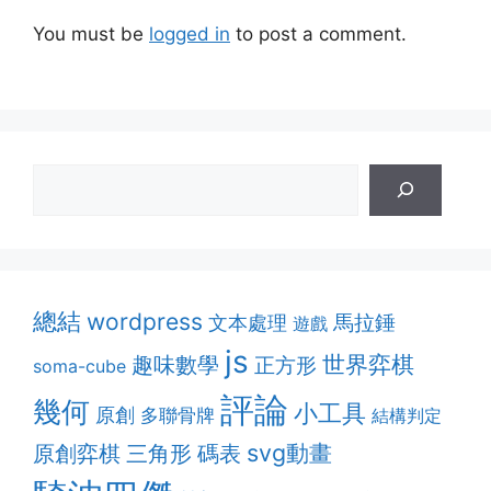
You must be
logged in
to post a comment.
總結
wordpress
馬拉錘
文本處理
遊戲
js
趣味數學
世界弈棋
正方形
soma-cube
評論
幾何
小工具
原創
多聯骨牌
結構判定
svg動畫
原創弈棋
三角形
碼表