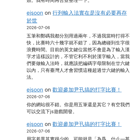
類。我有時間再合並整理一下。
ejsoon
on
行列輸入法實在是沒有必要再存
於世
2026-07-06
五筆和鄭碼我都分別用過兩年，不過我當時打得不
快，比賽時六十幾字就不錯了，因為總碰到生字很
浪費時間。目前的英文鍵位當然不會是為了輸入漢
字才這樣設計的，不管它利不利於漢字輸入，當我
們要做輸入法時，就應該把編碼字母限制在廿六鍵
以內，只有臺灣人才會習慣這種超過廿六鍵的輸入
法。
ejsoon
on
歡迎參加尹卂搞的打字比賽！
2026-07-06
你的網站很不錯。你是用五筆還是其它？有空我們
可以交流下js遊戲開發。
ejsoon
on
歡迎參加尹卂搞的打字比賽！
2026-07-06
用字差異其實很少的，可能就是「為爲、什么―甚