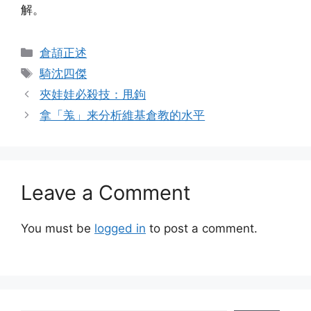
解。
Categories
倉頡正述
Tags
騎沈四傑
夾娃娃必殺技：甩鉤
拿「羗」来分析維基倉教的水平
Leave a Comment
You must be
logged in
to post a comment.