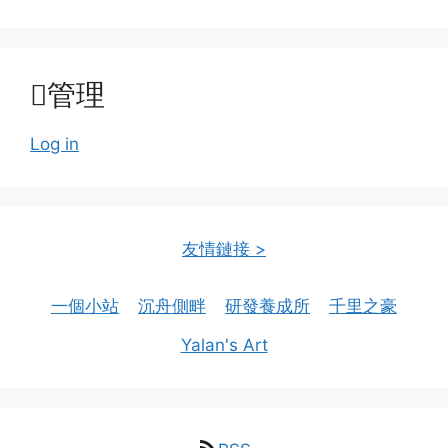
管理
Log in
友情鏈接 >
一個小站
沉舟側畔
研發養成所
千里之豪
Yalan's Art