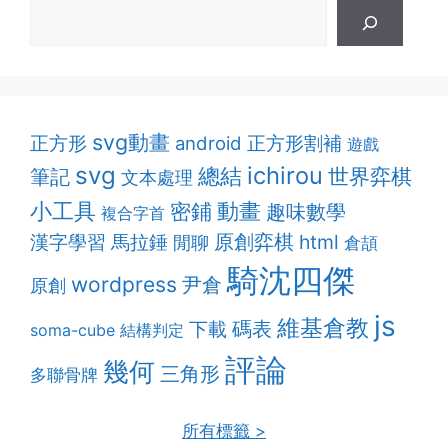
svg動畫
正方形割補
正方形
android
遊戲
svg
ichirou
總結
筆記
世界弈棋
文本處理
動畫
小工具
密鋪
趣味數學
複合字首
原創弈棋
漢字學習
html
馬拉錘
閒聊
倉頡
騎沈四傑
wordpress
尹倉
原創
js
維基倉教
碼表
下載
soma-cube
結構判定
評論
幾何
三角形
多聯骨牌
所有標籤 >