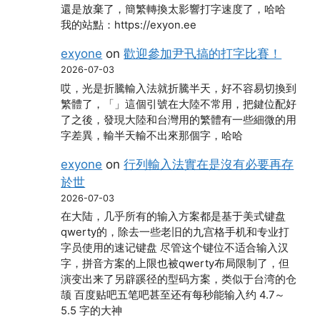
還是放棄了，簡繁轉換太影響打字速度了，哈哈
我的站點：https://exyon.ee
exyone
on
歡迎參加尹卂搞的打字比賽！
2026-07-03
哎，光是折騰輸入法就折騰半天，好不容易切換到
繁體了，「」這個引號在大陸不常用，把鍵位配好
了之後，發現大陸和台灣用的繁體有一些細微的用
字差異，輸半天輸不出來那個字，哈哈
exyone
on
行列輸入法實在是沒有必要再存
於世
2026-07-03
在大陆，几乎所有的输入方案都是基于美式键盘
qwerty的，除去一些老旧的九宫格手机和专业打
字员使用的速记键盘 尽管这个键位不适合输入汉
字，拼音方案的上限也被qwerty布局限制了，但
演变出来了另辟蹊径的型码方案，类似于台湾的仓
颉 百度贴吧五笔吧甚至还有每秒能输入约 4.7～
5.5 字的大神