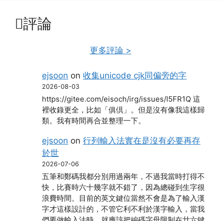
評論
更多評論 >
ejsoon
on
收集unicode cjk同偏旁的字
2026-08-03
https://gitee.com/eisoch/irg/issues/I5FR1Q 這
裡收錄更全，比如「俱倶」。但是沒有像我這樣歸
類。我有時間再合並整理一下。
ejsoon
on
行列輸入法實在是沒有必要再存
於世
2026-07-06
五筆和鄭碼我都分別用過兩年，不過我當時打得不
快，比賽時六十幾字就不錯了，因為總碰到生字很
浪費時間。目前的英文鍵位當然不會是為了輸入漢
字才這樣設計的，不管它利不利於漢字輸入，當我
們要做輸入法時，就應該把編碼字母限制在廿六鍵