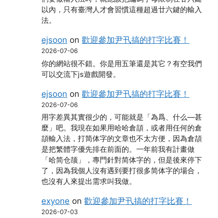
以內，只有臺灣人才會習慣這種超過廿六鍵的輸入
法。
ejsoon
on
歡迎參加尹卂搞的打字比賽！
2026-07-06
你的網站很不錯。你是用五筆還是其它？有空我們
可以交流下js遊戲開發。
ejsoon
on
歡迎參加尹卂搞的打字比賽！
2026-07-06
用字差異其實很少的，可能就是「為爲、什么―甚
麼」吧。我現在如果用哈哈倉頡，或者用任何的倉
頡輸入法，打简体字的文章也不太方便，因為倉頡
是把繁體字優先排在前面的。一年前我有計畫做
「哈简仓颉」，專門針對简体字的，但是後來停下
了，因為我個人沒有遇到要打很多简体字的場合，
也沒有人來提出需求叫我做。
exyone
on
歡迎參加尹卂搞的打字比賽！
2026-07-03