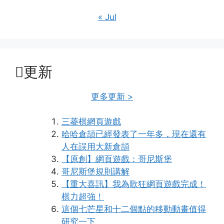
« Jul
更新
更多更新 >
三菱棋網頁遊戲
哈哈倉頡已經發表了一年多，現在還有
人在誤用大新倉頡
【原創】網頁遊戲：哥尼斯堡
哥尼斯堡規則講解
【重大喜訊】我為歌狂網頁遊戲完成！
棋力超強！
這個七芒星和十二個點的移動動畫值得
研究一下