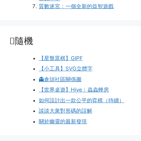
質數迷宮：一個全新的益智遊戲
隨機
【星盤眾棋】GIPF
【小工具】SVG立體字
👻倉頡社區關係圖
【世界桌遊】Hive︱蟲蟲蜂房
如何設計出一款公平的弈棋（待續）
談談大衆對形碼的誤解
關於幽靈的最新發現