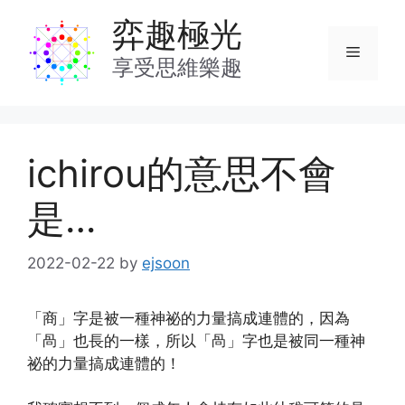
Skip
弈趣極光
to
Menu
content
享受思維樂趣
ichirou的意思不會
是…
2022-02-22
by
ejsoon
「商」字是被一種神祕的力量搞成連體的，因為
「咼」也長的一樣，所以「咼」字也是被同一種神
祕的力量搞成連體的！