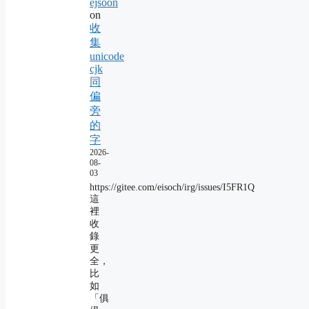
ejsoon
on
收
集
unicode
cjk
同
偏
旁
的
字
2026-
08-
03
https://gitee.com/eisoch/irg/issues/I5FR1Q
這
裡
收
錄
更
全，
比
如
「俱