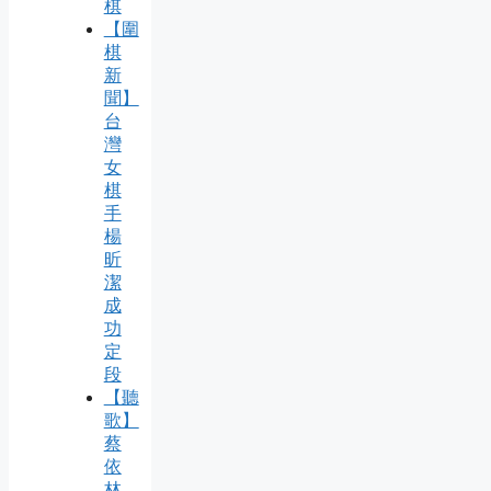
棋
【圍
棋
新
聞】
台
灣
女
棋
手
楊
昕
潔
成
功
定
段
【聽
歌】
蔡
依
林