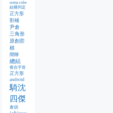
soma-cube
結構判定
正方形
割補
尹倉
三角形
原創弈
棋
閒聊
總結
複合字首
正方形
android
騎沈
四傑
倉頡