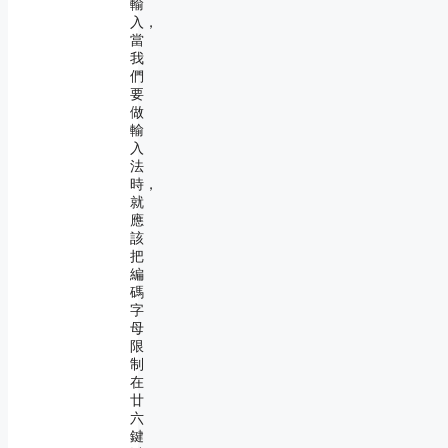
輸
入，
當
我
們
要
做
輸
入
法
時，
就
應
該
把
編
碼
字
母
限
制
在
廿
六
鍵