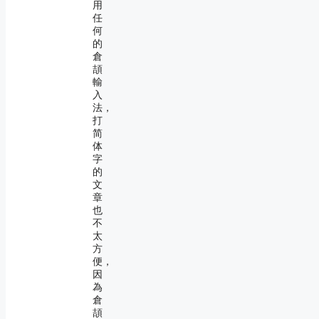
用
任
何
的
倉
頡
輸
入
法，
打
简
体
字
的
文
章
也
不
太
方
便，
因
為
倉
頡