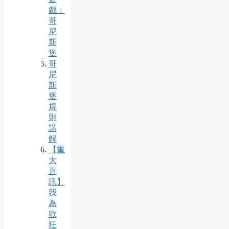
戲：
哥
尼
斯
堡
哥
尼
斯
堡
規
則
講
解
【重
大
喜
訊】
我
為
歌
狂