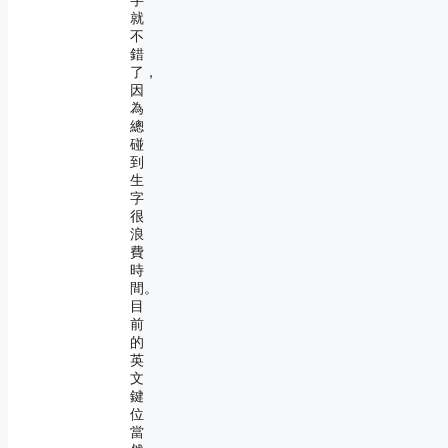
字
就
不
錯
了，
因
為
總
碰
到
生
字
很
浪
費
時
間。
目
前
的
英
文
鍵
位
當