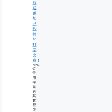
歡
迎
參
加
尹
卂
搞
的
打
字
比
賽！
2026-
07-
06
用
字
差
異
其
實
很
少