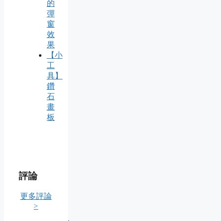
的
彈
窗
效
果
【小
工
具】
鑽
石
畫
板
評論
更多評論
>