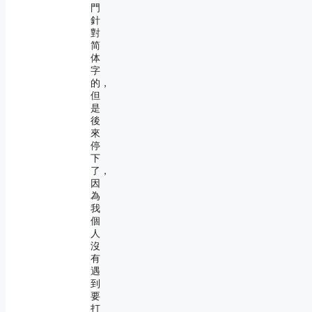
門
針
對
简
体
字
的，
但
是
後
來
停
下
了，
因
為
我
個
人
沒
有
遇
到
要
打