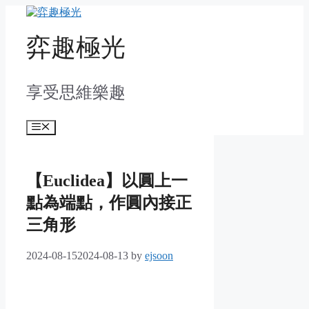
Skip
to
content
弈趣極光
享受思維樂趣
Menu
【Euclidea】以圓上一
點為端點，作圓內接正
三角形
2024-08-15
2024-08-13
by
ejsoon