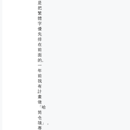
是
把
繁
體
字
優
先
排
在
前
面
的。
一
年
前
我
有
計
畫
做
「哈
简
仓
颉」，
專