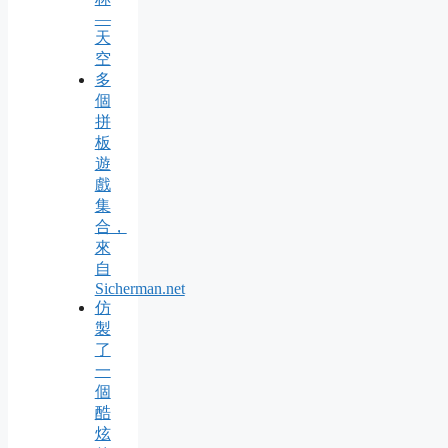
—
天
空
多
個
拼
板
遊
戲
集
合，
來
自
Sicherman.net
仿
製
了
一
個
酷
炫