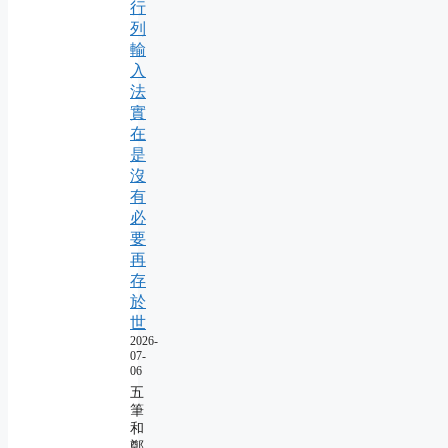
行
列
輸
入
法
實
在
是
沒
有
必
要
再
存
於
世
2026-
07-
06
五
筆
和
鄭