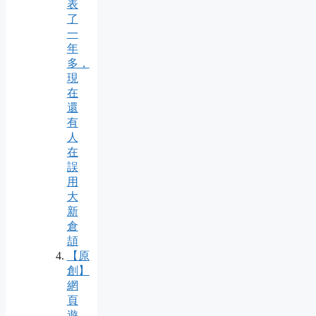
表
了
一
年
多，
現
在
還
有
人
在
誤
用
大
新
倉
頡
【原
創】
網
頁
遊