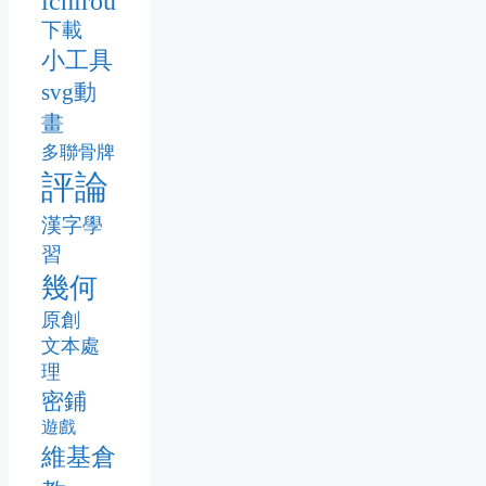
ichirou
下載
小工具
svg動
畫
多聯骨牌
評論
漢字學
習
幾何
原創
文本處
理
密鋪
遊戲
維基倉