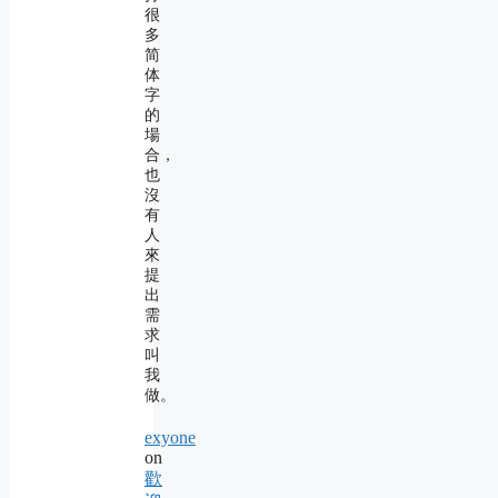
很
多
简
体
字
的
場
合，
也
沒
有
人
來
提
出
需
求
叫
我
做。
exyone
on
歡