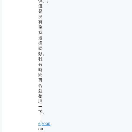
倶」。
但
是
沒
有
像
我
這
樣
歸
類。
我
有
時
間
再
合
並
整
理
一
下。
ejsoon
on