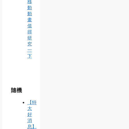
移
動
動
畫
值
得
研
究
一
下
隨機
【特
大
好
消
息】