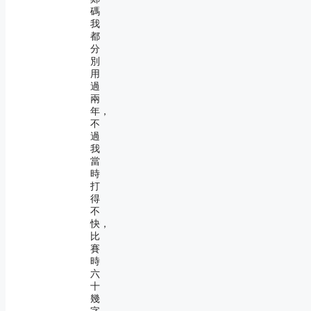
碼
我
都
分
別
用
過
兩
年，
不
過
我
當
時
打
得
不
快，
比
賽
時
六
十
幾