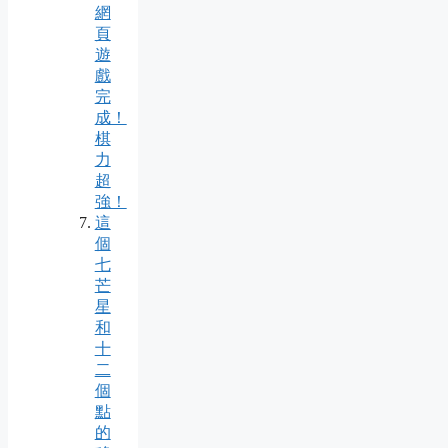
網
頁
遊
戲
完
成！
棋
力
超
強！
這
個
七
芒
星
和
十
二
個
點
的