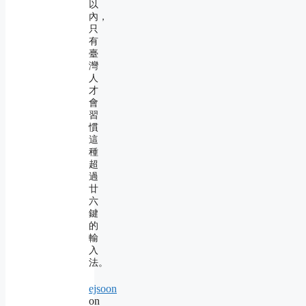
以
內，
只
有
臺
灣
人
才
會
習
慣
這
種
超
過
廿
六
鍵
的
輸
入
法。
ejsoon
on