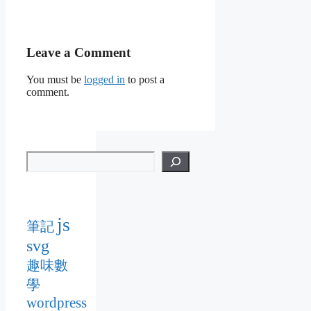
Leave a Comment
You must be
logged in
to post a
comment.
js
筆記
svg
趣味數
學
wordpress