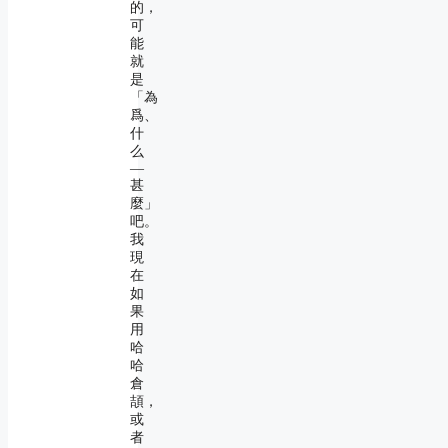
的，
可
能
就
是
「為
爲、
什
么
―
甚
麼」
吧。
我
現
在
如
果
用
哈
哈
倉
頡，
或
者