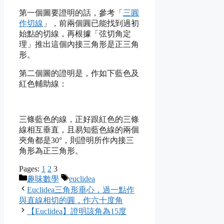
第一個圖要證明的話，參考「
三圓
作切線
」，前兩個圓已能找到過初
始點的切線，再根據「弦切角定
理」推出這個內接三角形是正三角
形。
第二個圖的證明是，作如下藍色及
紅色輔助線：
三條藍色的線，正好跟紅色的三條
線相互垂直，且易知藍色線的兩個
夾角都是30°，則證明所作內接三
角形為正三角形。
Pages:
1
2
3
Categories
Tags
趣味數學
euclidea
Euclidea三角形垂心，過一點作
與直線相切的圓，作六十度角
【Euclidea】證明該角為15度