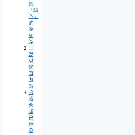
於
「綠
色」
的
冷
知
識
三
菱
棋
網
頁
遊
戲
哈
哈
倉
頡
已
經
發