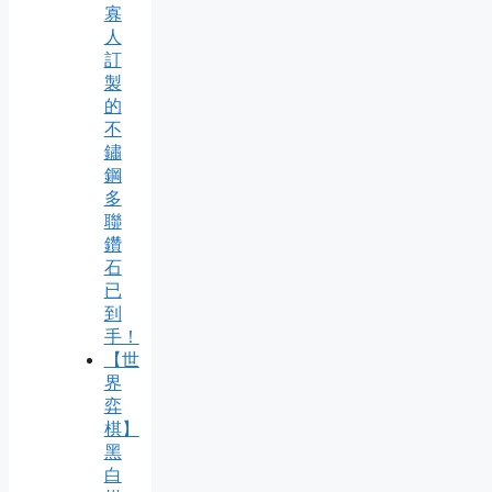
寡
人
訂
製
的
不
鏽
鋼
多
聯
鑽
石
已
到
手！
【世
界
弈
棋】
黑
白