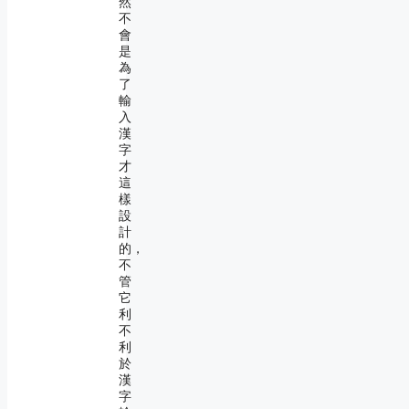
然
不
會
是
為
了
輸
入
漢
字
才
這
樣
設
計
的，
不
管
它
利
不
利
於
漢
字