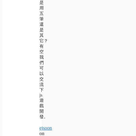
是
用
五
筆
還
是
其
它？
有
空
我
們
可
以
交
流
下
js
遊
戲
開
發。
ejsoon
on