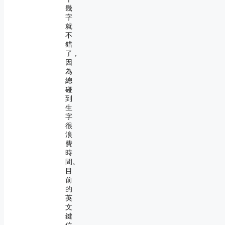
幾
字
就
不
錯
了，
因
為
總
碰
到
生
字
很
浪
費
時
間。
目
前
的
英
文
鍵