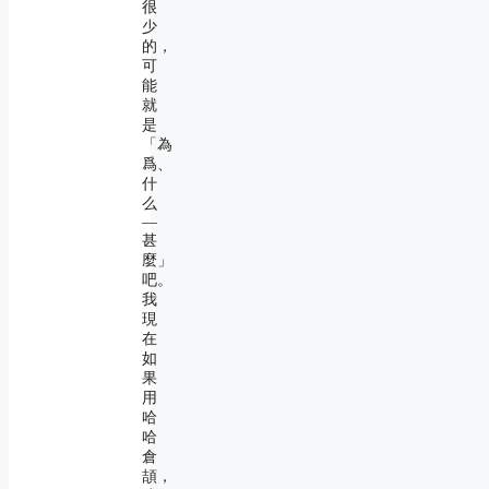
很
少
的，
可
能
就
是
「為
爲、
什
么
―
甚
麼」
吧。
我
現
在
如
果
用
哈
哈
倉
頡，