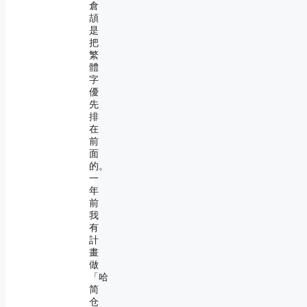
倉
頡
是
把
繁
體
字
優
先
排
在
前
面
的。
一
年
前
我
有
計
畫
做
「哈
简
仓