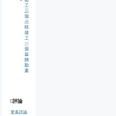
了
三
個
小
時
做
了
一
個
旋
轉
動
畫
評論
更多評論