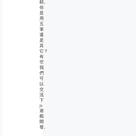
錯。
你
是
用
五
筆
還
是
其
它？
有
空
我
們
可
以
交
流
下
js
遊
戲
開
發。