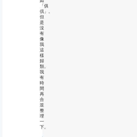
如
「俱
倶」。
但
是
沒
有
像
我
這
樣
歸
類。
我
有
時
間
再
合
並
整
理
一
下。