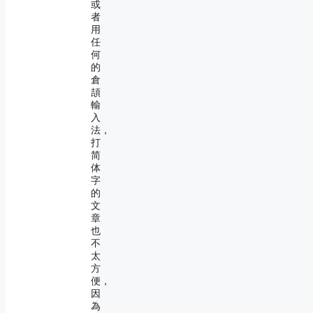
或
者
用
任
何
的
倉
頡
輸
入
法，
打
简
体
字
的
文
章
也
不
太
方
便，
因
為