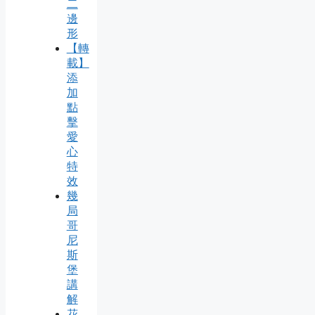
二
邊
形
【轉
載】
添
加
點
擊
愛
心
特
效
幾
局
哥
尼
斯
堡
講
解
花