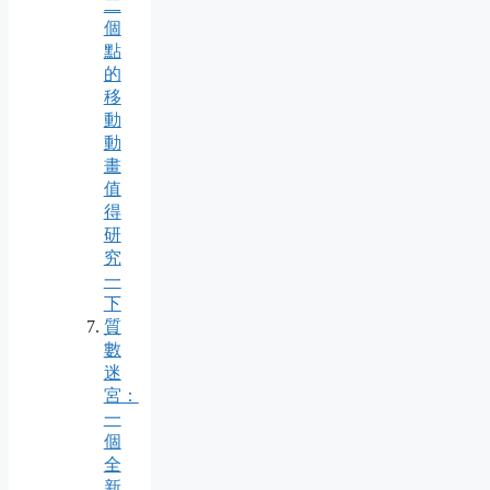
二
個
點
的
移
動
動
畫
值
得
研
究
一
下
質
數
迷
宮：
一
個
全
新