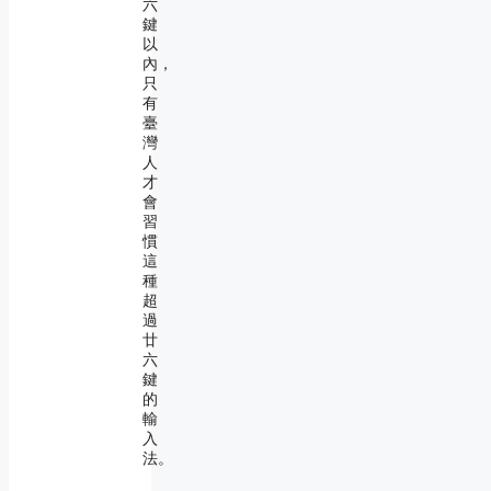
六
鍵
以
內，
只
有
臺
灣
人
才
會
習
慣
這
種
超
過
廿
六
鍵
的
輸
入
法。