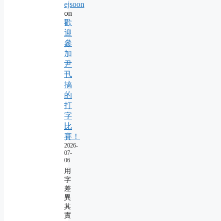
ejsoon
on
歡
迎
參
加
尹
卂
搞
的
打
字
比
賽！
2026-
07-
06
用
字
差
異
其
實