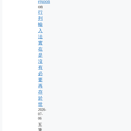
ejsoon
on
行
列
輸
入
法
實
在
是
沒
有
必
要
再
存
於
世
2026-
07-
06
五
筆