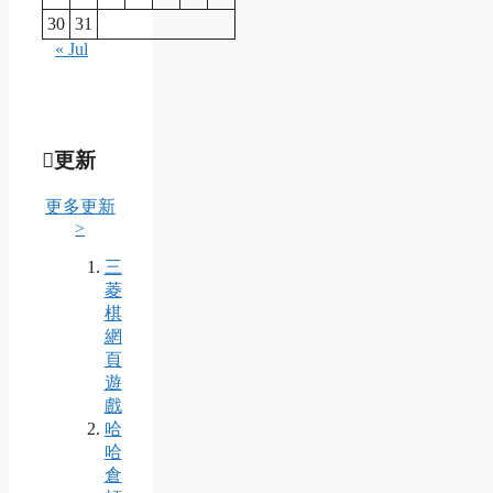
30
31
« Jul
更新
更多更新
>
三
菱
棋
網
頁
遊
戲
哈
哈
倉