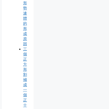
形
勢
連
體
的
形
成
原
因
三
個
正
方
形
割
補
成
一
個
正
十