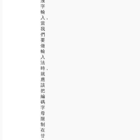
漢
字
輸
入，
當
我
們
要
做
輸
入
法
時，
就
應
該
把
編
碼
字
母
限
制
在
廿