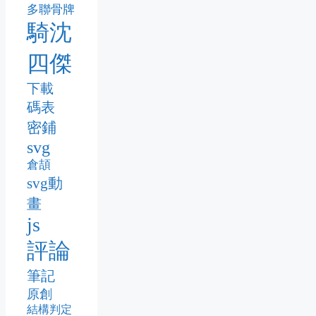
多聯骨牌
騎沈
四傑
下載
碼表
密鋪
svg
倉頡
svg動
畫
js
評論
筆記
原創
結構判定