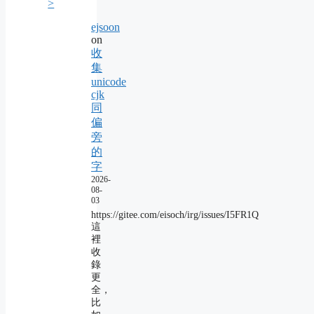
>
ejsoon
on
收
集
unicode
cjk
同
偏
旁
的
字
2026-
08-
03
https://gitee.com/eisoch/irg/issues/I5FR1Q
這
裡
收
錄
更
全，
比