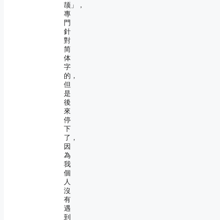
颉」，
專
門
針
對
简
体
字
的，
但
是
後
來
停
下
了，
因
為
我
個
人
沒
有
遇
到