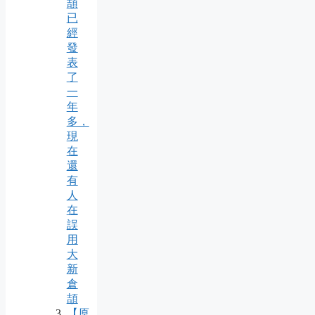
頡
已
經
發
表
了
一
年
多，
現
在
還
有
人
在
誤
用
大
新
倉
頡
【原