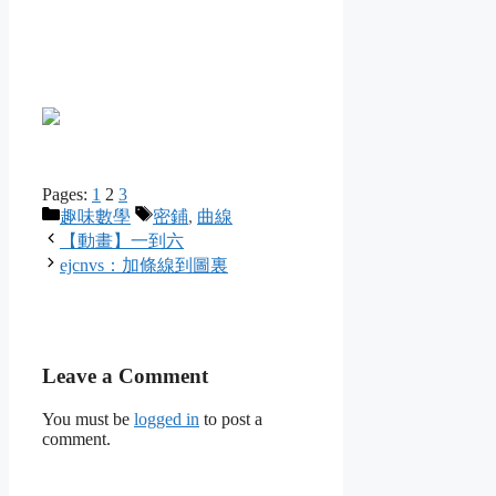
Pages:
1
2
3
Categories
Tags
趣味數學
密鋪
,
曲線
【動畫】一到六
ejcnvs：加條線到圖裏
Leave a Comment
You must be
logged in
to post a
comment.