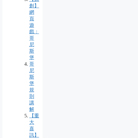
創】
網
頁
遊
戲：
哥
尼
斯
堡
哥
尼
斯
堡
規
則
講
解
【重
大
喜
訊】