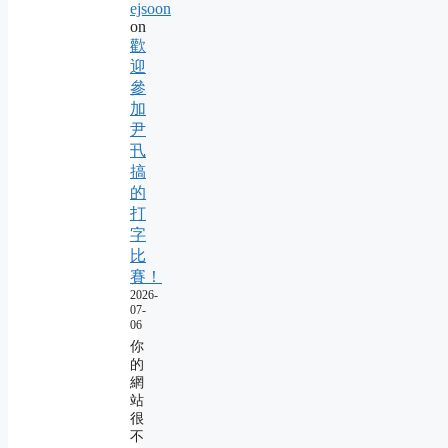
ejsoon
on
歡
迎
參
加
尹
卂
搞
的
打
字
比
賽！
2026-
07-
06
你
的
網
站
很
不