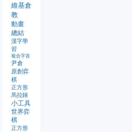
維基倉
教
動畫
總結
漢字學
習
複合字首
尹倉
原創弈
棋
正方形
馬拉錘
小工具
世界弈
棋
正方形