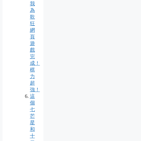
我
為
歌
狂
網
頁
遊
戲
完
成！
棋
力
超
強！
這
個
七
芒
星
和
十