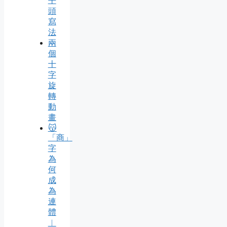
平
頭
寫
法
兩
個
十
字
旋
轉
動
畫
😽
「商」
字
為
何
成
為
連
體
︱