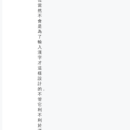
位
當
然
不
會
是
為
了
輸
入
漢
字
才
這
樣
設
計
的，
不
管
它
利
不
利
於