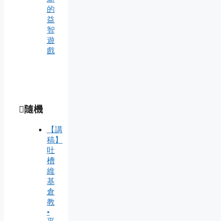
的
益
智
遊
戲
隨機
【講
稿】
吐
槽
維
基
倉
教
•