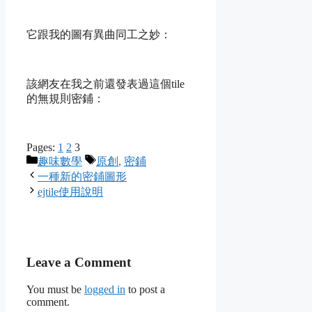
它跟我的圖有異曲同工之妙：
該網友在我之前還發表過這個tile
的無規則密鋪：
Pages:
1
2
3
Categories
Tags
趣味數學
原創
,
密鋪
一種新的密鋪圖形
ejtile使用說明
Leave a Comment
You must be
logged in
to post a
comment.