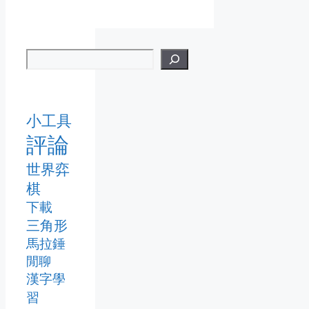
小工具
評論
世界弈
棋
下載
三角形
馬拉錘
閒聊
漢字學
習