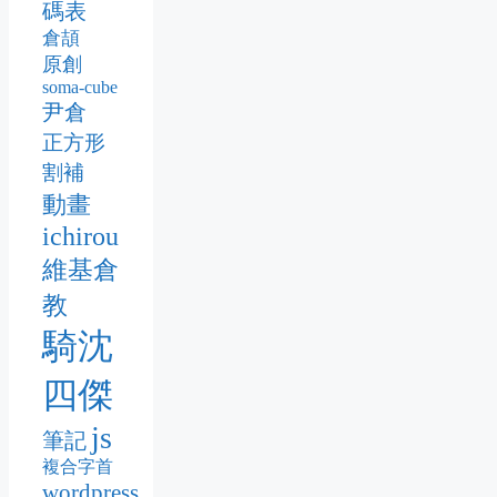
碼表
倉頡
原創
soma-cube
尹倉
正方形
割補
動畫
ichirou
維基倉
教
騎沈
四傑
js
筆記
複合字首
wordpress