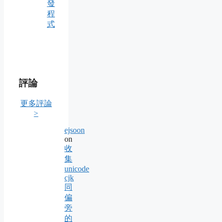
發
程
式
評論
更多評論
>
ejsoon
on
收
集
unicode
cjk
同
偏
旁
的