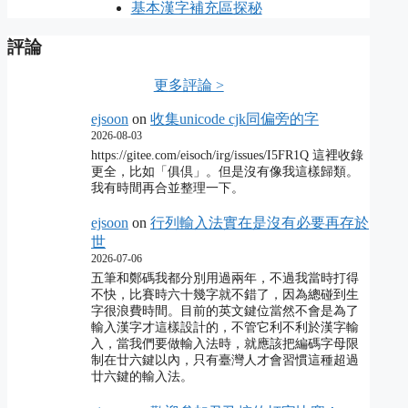
基本漢字補充區探秘
評論
更多評論 >
ejsoon
on
收集unicode cjk同偏旁的字
2026-08-03
https://gitee.com/eisoch/irg/issues/I5FR1Q 這裡收錄
更全，比如「俱倶」。但是沒有像我這樣歸類。
我有時間再合並整理一下。
ejsoon
on
行列輸入法實在是沒有必要再存於
世
2026-07-06
五筆和鄭碼我都分別用過兩年，不過我當時打得
不快，比賽時六十幾字就不錯了，因為總碰到生
字很浪費時間。目前的英文鍵位當然不會是為了
輸入漢字才這樣設計的，不管它利不利於漢字輸
入，當我們要做輸入法時，就應該把編碼字母限
制在廿六鍵以內，只有臺灣人才會習慣這種超過
廿六鍵的輸入法。