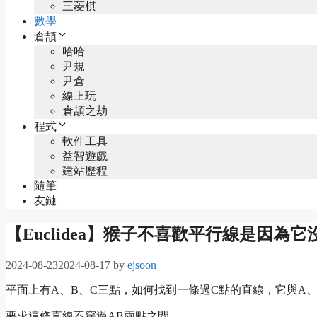
三菱棋
數學
倉頡
哈哈
尹規
尹倉
線上玩
倉頡之劫
程式
軟件工具
益智遊戲
建站歷程
隨筆
友鏈
【Euclidea】猴子不喜歡平行線是因為
2024-08-23
2024-08-17
by
ejsoon
平面上有A、B、C三點，如何找到一條過C點的直線，它與A
要求這條直線不穿過AB兩點之間。