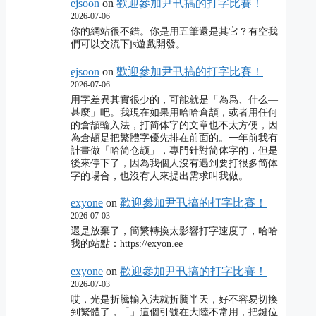
ejsoon
on
歡迎參加尹卂搞的打字比賽！
2026-07-06
你的網站很不錯。你是用五筆還是其它？有空我
們可以交流下js遊戲開發。
ejsoon
on
歡迎參加尹卂搞的打字比賽！
2026-07-06
用字差異其實很少的，可能就是「為爲、什么―
甚麼」吧。我現在如果用哈哈倉頡，或者用任何
的倉頡輸入法，打简体字的文章也不太方便，因
為倉頡是把繁體字優先排在前面的。一年前我有
計畫做「哈简仓颉」，專門針對简体字的，但是
後來停下了，因為我個人沒有遇到要打很多简体
字的場合，也沒有人來提出需求叫我做。
exyone
on
歡迎參加尹卂搞的打字比賽！
2026-07-03
還是放棄了，簡繁轉換太影響打字速度了，哈哈
我的站點：https://exyon.ee
exyone
on
歡迎參加尹卂搞的打字比賽！
2026-07-03
哎，光是折騰輸入法就折騰半天，好不容易切換
到繁體了，「」這個引號在大陸不常用，把鍵位