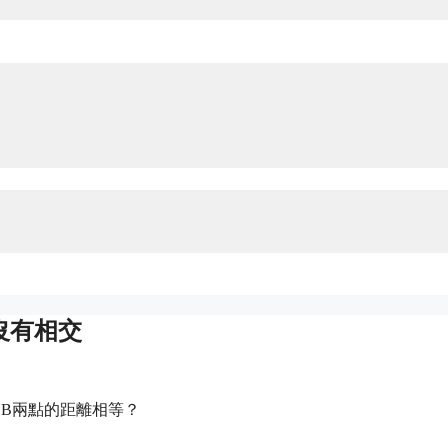
它沒有相交
、B兩點的距離相等？