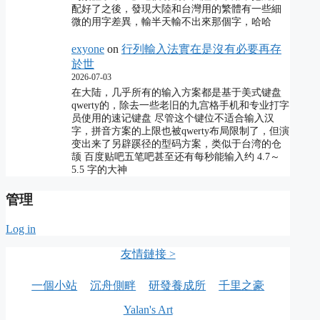
配好了之後，發現大陸和台灣用的繁體有一些細
微的用字差異，輸半天輸不出來那個字，哈哈
exyone
on
行列輸入法實在是沒有必要再存
於世
2026-07-03
在大陆，几乎所有的输入方案都是基于美式键盘
qwerty的，除去一些老旧的九宫格手机和专业打字
员使用的速记键盘 尽管这个键位不适合输入汉
字，拼音方案的上限也被qwerty布局限制了，但演
变出来了另辟蹊径的型码方案，类似于台湾的仓
颉 百度贴吧五笔吧甚至还有每秒能输入约 4.7～
5.5 字的大神
管理
Log in
友情鏈接 >
一個小站
沉舟側畔
研發養成所
千里之豪
Yalan's Art