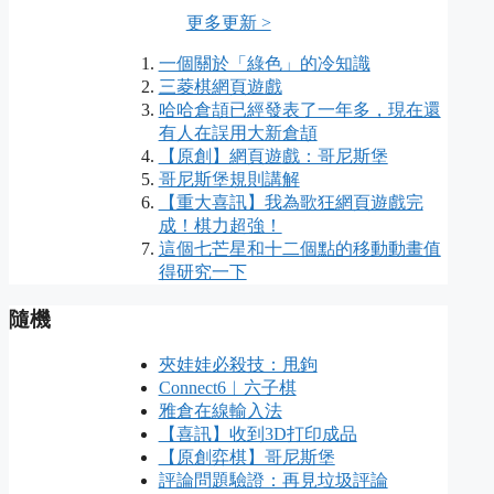
更多更新 >
一個關於「綠色」的冷知識
三菱棋網頁遊戲
哈哈倉頡已經發表了一年多，現在還
有人在誤用大新倉頡
【原創】網頁遊戲：哥尼斯堡
哥尼斯堡規則講解
【重大喜訊】我為歌狂網頁遊戲完
成！棋力超強！
這個七芒星和十二個點的移動動畫值
得研究一下
隨機
夾娃娃必殺技：甩鉤
Connect6︱六子棋
雅倉在線輸入法
【喜訊】收到3D打印成品
【原創弈棋】哥尼斯堡
評論問題驗證：再見垃圾評論