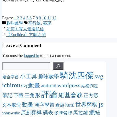
Pages:
1
2
3
4
5
6
7
8
9
10
11
12
Categories
Tags
趣味數學
平行線
,
菱形
如何向寡人發送私信
【Euclidea】方圓之間
Leave a Comment
You must be
logged in
to post a comment.
騎沈四傑
svg
小工具
趣味數學
複合字首
ichirou
svg動畫
wordpress
android
結構判定
評論
維基倉教
筆記
三角形
下載
正方形
js
動畫
世界弈棋
漢字學習
html
文本處理
倉頡
總結
原創弈棋
碼表
馬拉錘
多聯骨牌
soma-cube