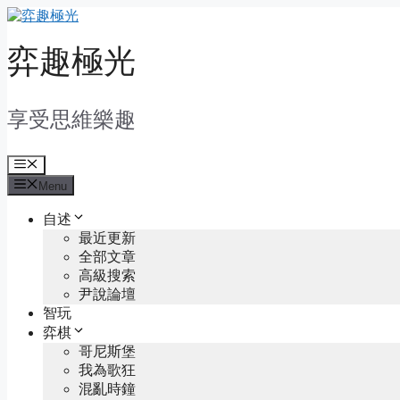
Skip
to
content
弈趣極光
享受思維樂趣
Menu
Menu
自述
最近更新
全部文章
高級搜索
尹說論壇
智玩
弈棋
哥尼斯堡
我為歌狂
混亂時鐘