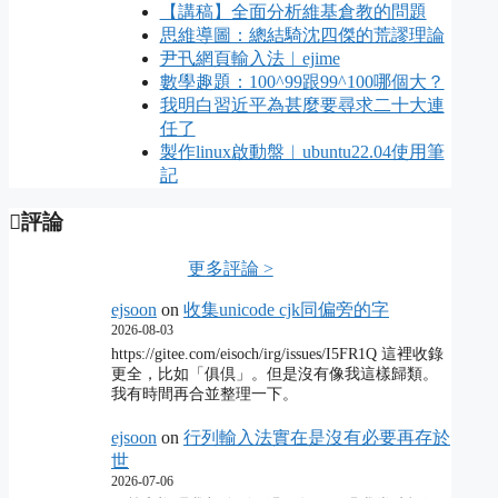
【講稿】全面分析維基倉教的問題
思維導圖：總結騎沈四傑的荒謬理論
尹卂網頁輸入法︱ejime
數學趣題：100^99跟99^100哪個大？
我明白習近平為甚麼要尋求二十大連
任了
製作linux啟動盤︱ubuntu22.04使用筆
記
評論
更多評論 >
ejsoon
on
收集unicode cjk同偏旁的字
2026-08-03
https://gitee.com/eisoch/irg/issues/I5FR1Q 這裡收錄
更全，比如「俱倶」。但是沒有像我這樣歸類。
我有時間再合並整理一下。
ejsoon
on
行列輸入法實在是沒有必要再存於
世
2026-07-06