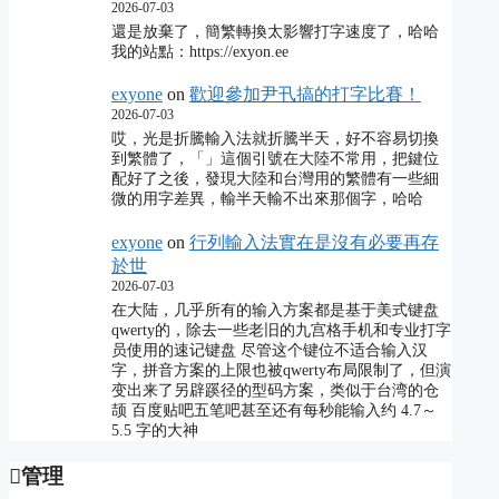
2026-07-03
還是放棄了，簡繁轉換太影響打字速度了，哈哈
我的站點：https://exyon.ee
exyone
on
歡迎參加尹卂搞的打字比賽！
2026-07-03
哎，光是折騰輸入法就折騰半天，好不容易切換
到繁體了，「」這個引號在大陸不常用，把鍵位
配好了之後，發現大陸和台灣用的繁體有一些細
微的用字差異，輸半天輸不出來那個字，哈哈
exyone
on
行列輸入法實在是沒有必要再存
於世
2026-07-03
在大陆，几乎所有的输入方案都是基于美式键盘
qwerty的，除去一些老旧的九宫格手机和专业打字
员使用的速记键盘 尽管这个键位不适合输入汉
字，拼音方案的上限也被qwerty布局限制了，但演
变出来了另辟蹊径的型码方案，类似于台湾的仓
颉 百度贴吧五笔吧甚至还有每秒能输入约 4.7～
5.5 字的大神
管理