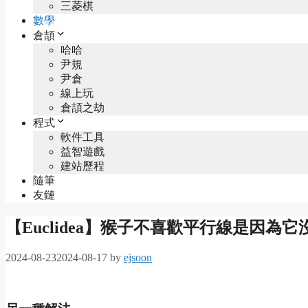
三菱棋
數學
倉頡
哈哈
尹規
尹倉
線上玩
倉頡之劫
程式
軟件工具
益智遊戲
建站歷程
隨筆
友鏈
【Euclidea】猴子不喜歡平行線是因為
2024-08-23
2024-08-17
by
ejsoon