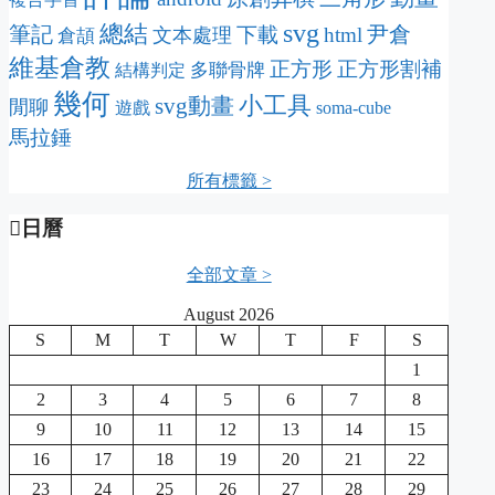
svg
總結
筆記
尹倉
下載
html
文本處理
倉頡
維基倉教
正方形
正方形割補
多聯骨牌
結構判定
幾何
svg動畫
小工具
閒聊
遊戲
soma-cube
馬拉錘
所有標籤 >
日曆
全部文章 >
August 2026
S
M
T
W
T
F
S
1
2
3
4
5
6
7
8
9
10
11
12
13
14
15
16
17
18
19
20
21
22
23
24
25
26
27
28
29