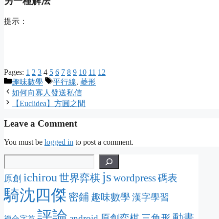
另一種解法
提示：
Pages:
1
2
3
4
5
6
7
8
9
10
11
12
Categories
Tags
趣味數學
平行線
,
菱形
如何向寡人發送私信
【Euclidea】方圓之間
Leave a Comment
You must be
logged in
to post a comment.
js
ichirou
wordpress
世界弈棋
碼表
原創
騎沈四傑
密鋪
趣味數學
漢字學習
評論
動畫
原創弈棋
三角形
android
複合字首