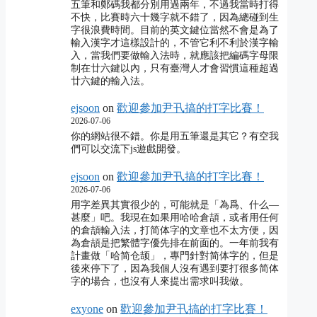
五筆和鄭碼我都分別用過兩年，不過我當時打得
不快，比賽時六十幾字就不錯了，因為總碰到生
字很浪費時間。目前的英文鍵位當然不會是為了
輸入漢字才這樣設計的，不管它利不利於漢字輸
入，當我們要做輸入法時，就應該把編碼字母限
制在廿六鍵以內，只有臺灣人才會習慣這種超過
廿六鍵的輸入法。
ejsoon
on
歡迎參加尹卂搞的打字比賽！
2026-07-06
你的網站很不錯。你是用五筆還是其它？有空我
們可以交流下js遊戲開發。
ejsoon
on
歡迎參加尹卂搞的打字比賽！
2026-07-06
用字差異其實很少的，可能就是「為爲、什么―
甚麼」吧。我現在如果用哈哈倉頡，或者用任何
的倉頡輸入法，打简体字的文章也不太方便，因
為倉頡是把繁體字優先排在前面的。一年前我有
計畫做「哈简仓颉」，專門針對简体字的，但是
後來停下了，因為我個人沒有遇到要打很多简体
字的場合，也沒有人來提出需求叫我做。
exyone
on
歡迎參加尹卂搞的打字比賽！