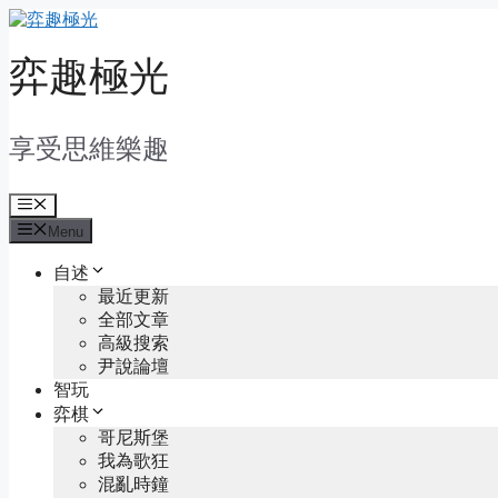
Skip
to
content
弈趣極光
享受思維樂趣
Menu
Menu
自述
最近更新
全部文章
高級搜索
尹說論壇
智玩
弈棋
哥尼斯堡
我為歌狂
混亂時鐘