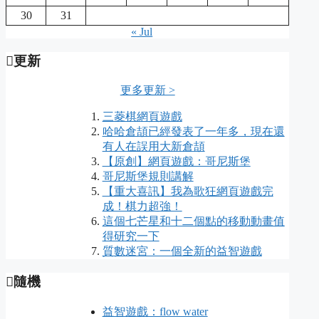
30
31
« Jul
更新
更多更新 >
三菱棋網頁遊戲
哈哈倉頡已經發表了一年多，現在還
有人在誤用大新倉頡
【原創】網頁遊戲：哥尼斯堡
哥尼斯堡規則講解
【重大喜訊】我為歌狂網頁遊戲完
成！棋力超強！
這個七芒星和十二個點的移動動畫值
得研究一下
質數迷宮：一個全新的益智遊戲
隨機
益智遊戲：flow water