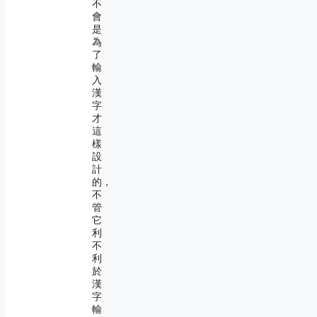
不
會
是
為
了
輸
入
漢
字
才
這
樣
設
計
的，
不
管
它
利
不
利
於
漢
字
輸