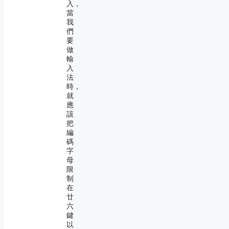
入，
當
我
們
要
做
輸
入
法
時，
就
應
該
把
編
碼
字
母
限
制
在
廿
六
鍵
以