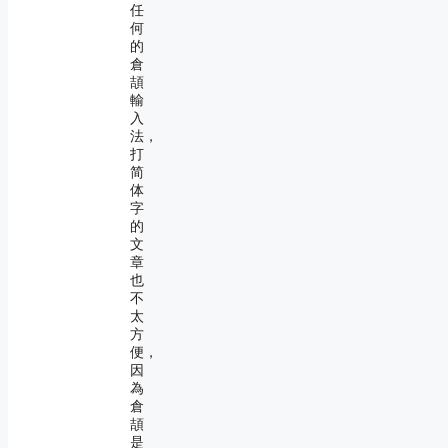
任
何
的
倉
頡
輸
入
法，
打
简
体
字
的
文
章
也
不
太
方
便，
因
為
倉
頡
是