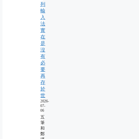
列
輸
入
法
實
在
是
沒
有
必
要
再
存
於
世
2026-
07-
06
五
筆
和
鄭