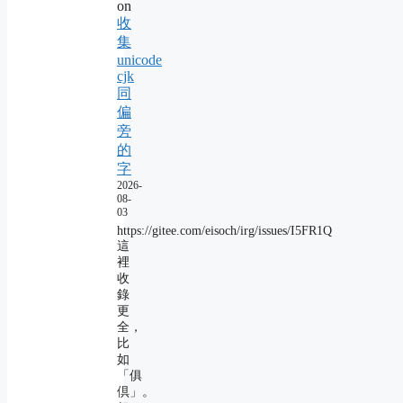
on
收
集
unicode
cjk
同
偏
旁
的
字
2026-
08-
03
https://gitee.com/eisoch/irg/issues/I5FR1Q
這
裡
收
錄
更
全，
比
如
「俱
倶」。