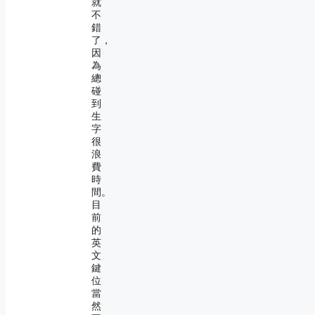
就
不
錯
了，
因
為
總
碰
到
生
字
很
浪
費
時
間。
目
前
的
英
文
鍵
位
當
然