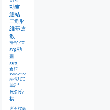
動畫
總結
三角形
維基倉
教
複合字首
svg動
畫
svg
倉頡
soma-cube
結構判定
筆記
原創弈
棋
所有標籤