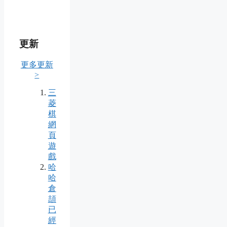
更新
更多更新
>
三
菱
棋
網
頁
遊
戲
哈
哈
倉
頡
已
經