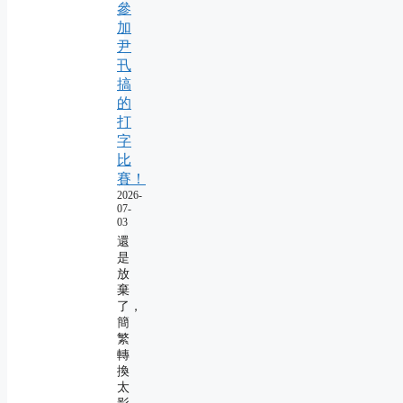
參
加
尹
卂
搞
的
打
字
比
賽！
2026-
07-
03
還
是
放
棄
了，
簡
繁
轉
換
太