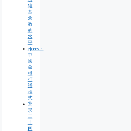
維
基
倉
教
的
水
平
ejcees：
中
國
象
棋
打
譜
程
式
鳶
形
二
十
四