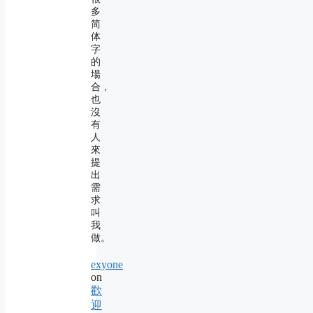
多
简
体
字
的
場
合，
也
沒
有
人
來
提
出
需
求
叫
我
做。
exyone
on
歡
迎