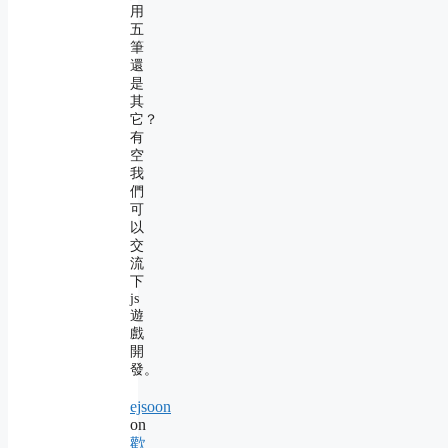
用
五
筆
還
是
其
它？
有
空
我
們
可
以
交
流
下
js
遊
戲
開
發。
ejsoon
on
歡