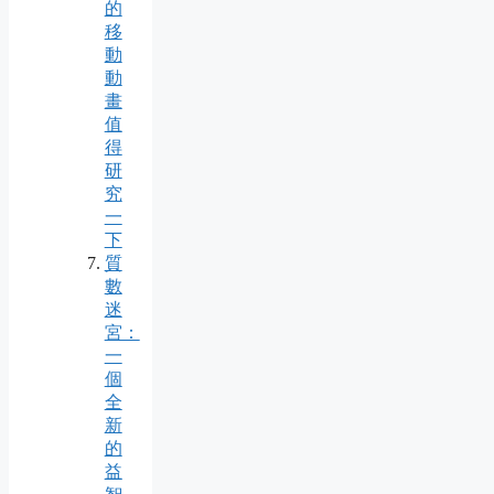
的
移
動
動
畫
值
得
研
究
一
下
質
數
迷
宮：
一
個
全
新
的
益