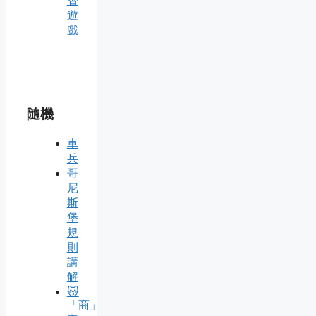
智
遊
戲
隨機
車
兵
哥
尼
斯
堡
規
則
講
解
😽
「商」