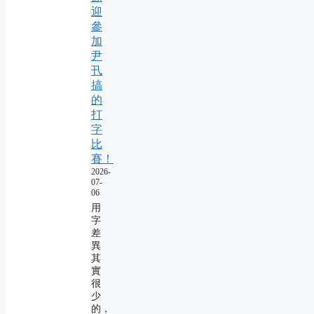
迎
參
加
尹
卂
搞
的
打
字
比
賽！
2026-
07-
06
用
字
差
異
其
實
很
少
的，