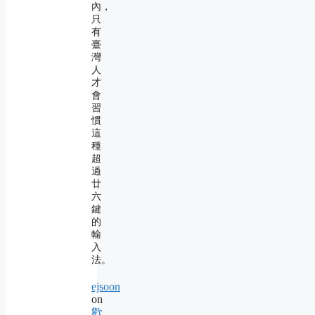
內，
只
有
臺
灣
人
才
會
習
慣
這
種
超
過
廿
六
鍵
的
輸
入
法。
ejsoon
on
歡