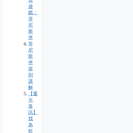
頁
遊
戲：
哥
尼
斯
堡
哥
尼
斯
堡
規
則
講
解
【重
大
喜
訊】
我
為
歌