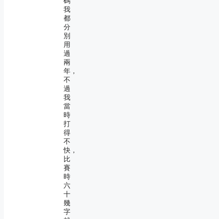
碼
我
都
分
別
用
過
兩
年，
不
過
我
當
時
打
得
不
快，
比
賽
時
六
十
幾
字