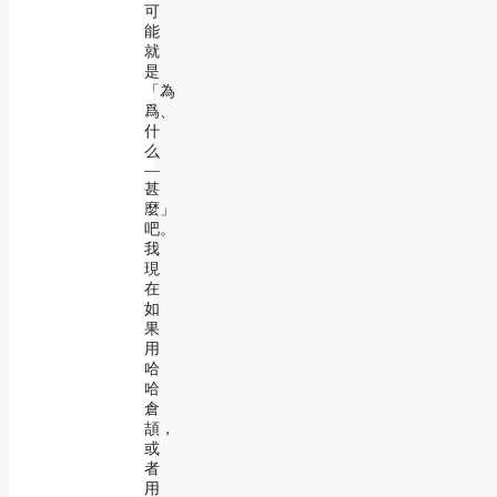
可
能
就
是
「為
爲、
什
么
―
甚
麼」
吧。
我
現
在
如
果
用
哈
哈
倉
頡，
或
者
用