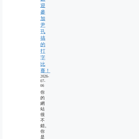
迎
參
加
尹
卂
搞
的
打
字
比
賽！
2026-
07-
06
你
的
網
站
很
不
錯。
你
是