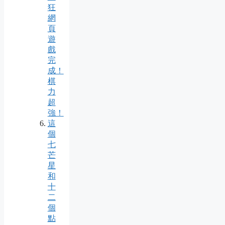
狂
網
頁
遊
戲
完
成！
棋
力
超
強！
這
個
七
芒
星
和
十
二
個
點