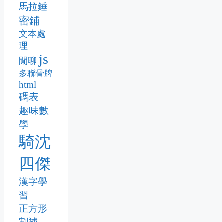
馬拉錘
密鋪
文本處
理
js
閒聊
多聯骨牌
html
碼表
趣味數
學
騎沈
四傑
漢字學
習
正方形
割補