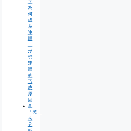
字
為
何
成
為
連
體
︱
形
勢
連
體
的
形
成
原
因
拿
「羗」
来
分
析