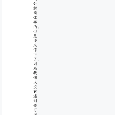
針
對
简
体
字
的，
但
是
後
來
停
下
了，
因
為
我
個
人
沒
有
遇
到
要
打
很