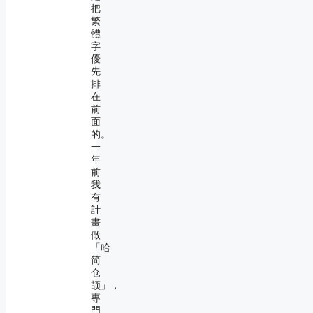
把
繁
體
字
優
先
排
在
前
面
的。
一
年
前
我
有
計
畫
做
「哈
简
仓
颉」，
專
門