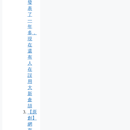
發
表
了
一
年
多，
現
在
還
有
人
在
誤
用
大
新
倉
頡
【原
創】
網