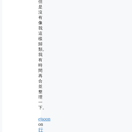
但
是
沒
有
像
我
這
樣
歸
類。
我
有
時
間
再
合
並
整
理
一
下。
ejsoon
on
行