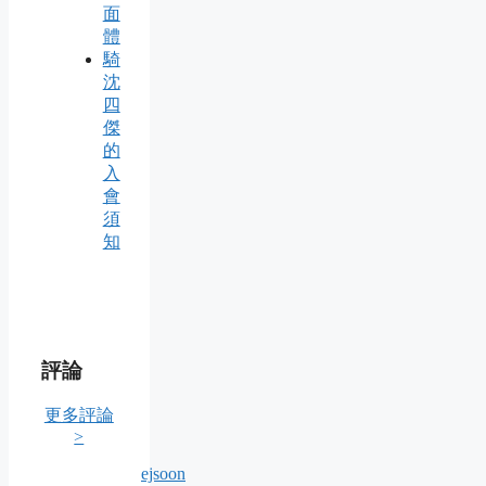
面
體
騎
沈
四
傑
的
入
會
須
知
評論
更多評論
>
ejsoon