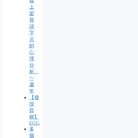
傑
上
架
骨
頭
字
元
的
心
理
分
析」
一
週
年
【發
現
弈
棋】
EGG
多
個