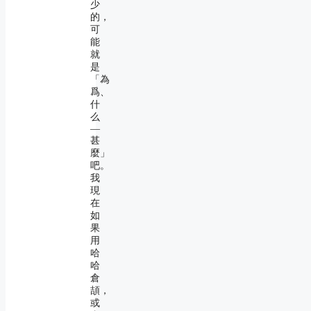
少
的，
可
能
就
是
「為
爲、
什
么
―
甚
麼」
吧。
我
現
在
如
果
用
哈
哈
倉
頡，
或