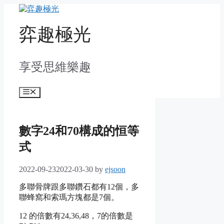
Skip
to
content
弈趣極光
享受思維樂趣
Menu
數字24和70構成的恒等
式
2022-09-23
2022-03-30
by
ejsoon
多聯骨牌跟多聯鑽石都有12個，多
聯蜂窩和索瑪方塊都是7個。
12 的倍數有24,36,48，7的倍數是