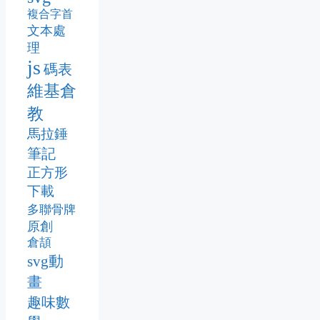
複合字首
文本處
理
js
碼表
維基倉
教
馬拉錘
筆記
正方形
下載
多聯骨牌
原創
倉頡
svg動
畫
趣味數