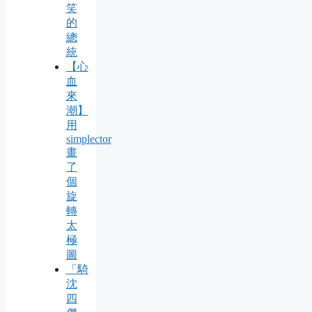
笑
的
總
統
【心
血
來
潮】
用
simplector
畫
了
個
旋
轉
太
極
圖
「騎
沈
四