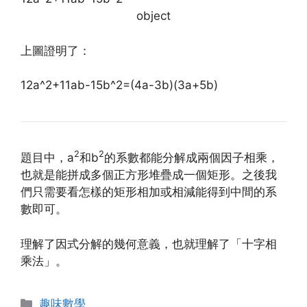
object
上圖證明了：
12a^2+11ab-15b^2=(4a-3b)(3a+5b)
2
2
題目中，a
和b
的系數都能分解成兩個因子相乘，
也就是能拼成多個正方形堆疊成一個矩形。之後我
們只需要看怎樣的矩形相加或相減能得到中間的系
數即可。
理解了因式分解的幾何意義，也就理解了「十字相
乘法」。
Categories
趣味數學