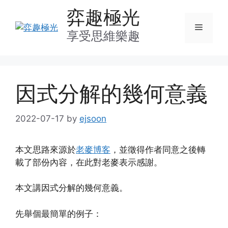
Skip
弈趣極光
to
Menu
content
享受思維樂趣
因式分解的幾何意義
2022-07-17
by
ejsoon
本文思路來源於
老麥博客
，並徵得作者同意之後轉
載了部份內容，在此對老麥表示感謝。
本文講因式分解的幾何意義。
先舉個最簡單的例子：