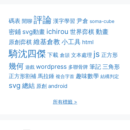
評論
碼表
漢字學習
尹倉
閒聊
soma-cube
ichirou
動畫
密鋪
svg動畫
世界弈棋
維基倉教
小工具
原創弈棋
html
騎沈四傑
js
下載
正方形
文本處理
倉頡
幾何
wordpress
筆記
三角形
多聯骨牌
遊戲
趣味數學
正方形割補
馬拉錘
複合字首
結構判定
svg
總結
android
原創
所有標籤 >