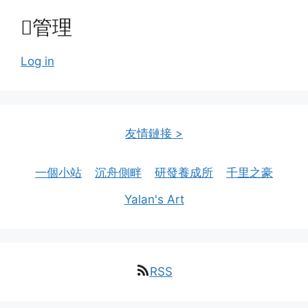
管理
Log in
友情鏈接 >
一個小站
沉舟側畔
研發養成所
千里之豪
Yalan's Art
RSS