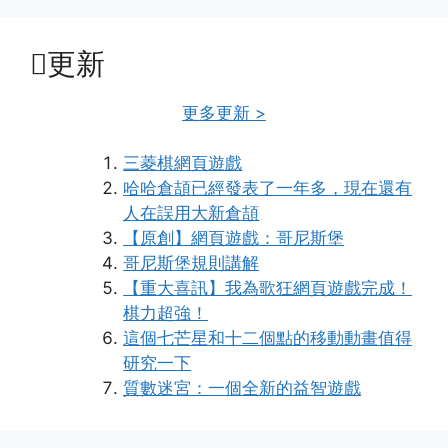
更新
更多更新 >
三菱棋網頁遊戲
哈哈倉頡已經發表了一年多，現在還有
人在誤用大新倉頡
【原創】網頁遊戲：哥尼斯堡
哥尼斯堡規則講解
【重大喜訊】我為歌狂網頁遊戲完成！
棋力超強！
這個七芒星和十二個點的移動動畫值得
研究一下
質數迷宮：一個全新的益智遊戲