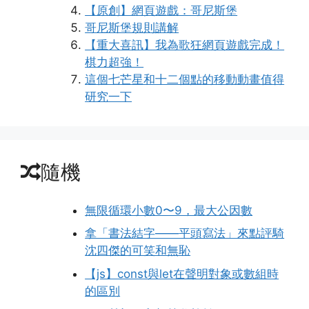
【原創】網頁遊戲：哥尼斯堡
哥尼斯堡規則講解
【重大喜訊】我為歌狂網頁遊戲完成！
棋力超強！
這個七芒星和十二個點的移動動畫值得
研究一下
隨機
無限循環小數0〜9，最大公因數
拿「書法結字——平頭寫法」來點評騎
沈四傑的可笑和無恥
【js】const與let在聲明對象或數組時
的區別