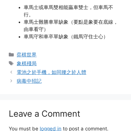
車馬士或車馬雙相能贏車雙士，但車馬不
行。
車馬士難勝車單缺象（要點是象要在底線，
由車看守）
車馬守和車卒單缺象（鐵馬守住士心）
Categories
弈棋世界
Tags
象棋殘局
電池之於手機，如同腰之於人體
病毒中招記
Leave a Comment
You must be
logged in
to post a comment.