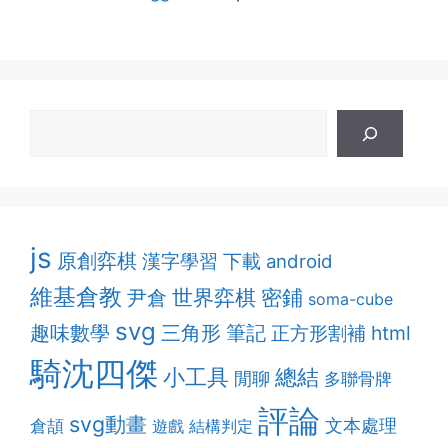
js
原創弈棋
漢字學習
下載
android
維基倉教
密鋪
世界弈棋
尹倉
soma-cube
svg
趣味數學
筆記
三角形
正方形割補
html
騎沈四傑
小工具
總結
閒聊
多聯骨牌
評論
svg動畫
文本處理
倉頡
遊戲
結構判定