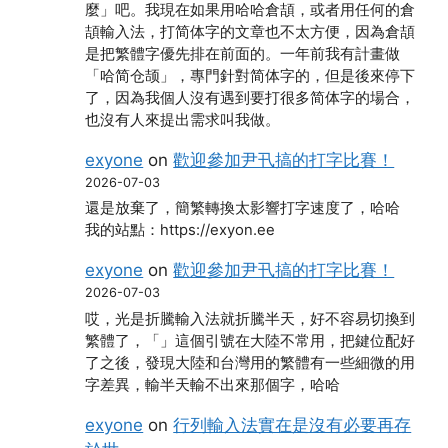
麼」吧。我現在如果用哈哈倉頡，或者用任何的倉
頡輸入法，打简体字的文章也不太方便，因為倉頡
是把繁體字優先排在前面的。一年前我有計畫做
「哈简仓颉」，專門針對简体字的，但是後來停下
了，因為我個人沒有遇到要打很多简体字的場合，
也沒有人來提出需求叫我做。
exyone
on
歡迎參加尹卂搞的打字比賽！
2026-07-03
還是放棄了，簡繁轉換太影響打字速度了，哈哈
我的站點：https://exyon.ee
exyone
on
歡迎參加尹卂搞的打字比賽！
2026-07-03
哎，光是折騰輸入法就折騰半天，好不容易切換到
繁體了，「」這個引號在大陸不常用，把鍵位配好
了之後，發現大陸和台灣用的繁體有一些細微的用
字差異，輸半天輸不出來那個字，哈哈
exyone
on
行列輸入法實在是沒有必要再存