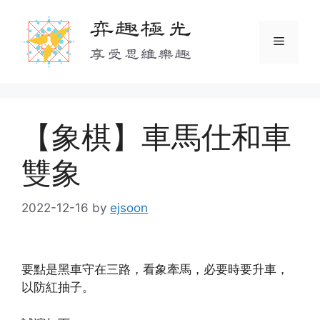
Skip
弈趣極光
to
Menu
content
享受思維樂趣
【象棋】車馬仕和車
雙象
2022-12-16
by
ejsoon
要點是黑車守在三路，看象牽馬，必要時要升車，
以防紅抽子。