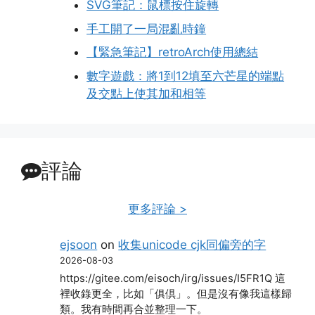
SVG筆記：鼠標按住旋轉
手工開了一局混亂時鐘
【緊急筆記】retroArch使用總結
數字遊戲：將1到12填至六芒星的端點
及交點上使其加和相等
評論
更多評論 >
ejsoon
on
收集unicode cjk同偏旁的字
2026-08-03
https://gitee.com/eisoch/irg/issues/I5FR1Q 這
裡收錄更全，比如「俱倶」。但是沒有像我這樣歸
類。我有時間再合並整理一下。