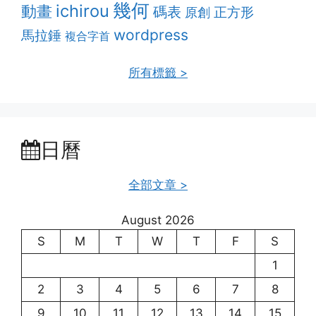
幾何
ichirou
動畫
碼表
正方形
原創
wordpress
馬拉錘
複合字首
所有標籤 >
日曆
全部文章 >
August 2026
S
M
T
W
T
F
S
1
2
3
4
5
6
7
8
9
10
11
12
13
14
15