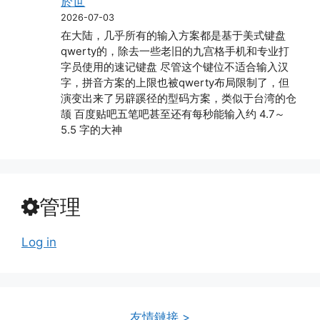
於世
2026-07-03
在大陆，几乎所有的输入方案都是基于美式键盘
qwerty的，除去一些老旧的九宫格手机和专业打
字员使用的速记键盘 尽管这个键位不适合输入汉
字，拼音方案的上限也被qwerty布局限制了，但
演变出来了另辟蹊径的型码方案，类似于台湾的仓
颉 百度贴吧五笔吧甚至还有每秒能输入约 4.7～
5.5 字的大神
管理
Log in
友情鏈接 >