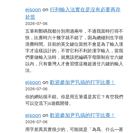
ejsoon
on
行列輸入法實在是沒有必要再存
於世
2026-07-06
五筆和鄭碼我都分別用過兩年，不過我當時打得不
快，比賽時六十幾字就不錯了，因為總碰到生字很
浪費時間。目前的英文鍵位當然不會是為了輸入漢
字才這樣設計的，不管它利不利於漢字輸入，當我
們要做輸入法時，就應該把編碼字母限制在廿六鍵
以內，只有臺灣人才會習慣這種超過廿六鍵的輸入
法。
ejsoon
on
歡迎參加尹卂搞的打字比賽！
2026-07-06
你的網站很不錯。你是用五筆還是其它？有空我們
可以交流下js遊戲開發。
ejsoon
on
歡迎參加尹卂搞的打字比賽！
2026-07-06
用字差異其實很少的，可能就是「為爲、什么―甚