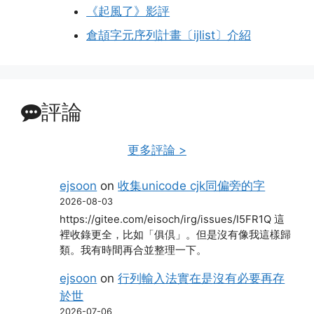
《起風了》影評
倉頡字元序列計畫〔ijlist〕介紹
評論
更多評論 >
ejsoon
on
收集unicode cjk同偏旁的字
2026-08-03
https://gitee.com/eisoch/irg/issues/I5FR1Q 這
裡收錄更全，比如「俱倶」。但是沒有像我這樣歸
類。我有時間再合並整理一下。
ejsoon
on
行列輸入法實在是沒有必要再存
於世
2026-07-06