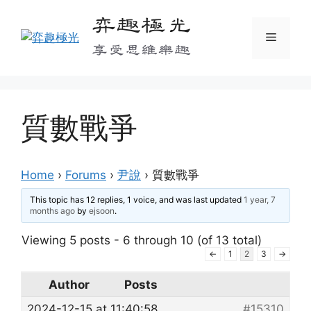
Skip
弈趣極光
to
Menu
content
享受思維樂趣
質數戰爭
Home
›
Forums
›
尹說
›
質數戰爭
This topic has 12 replies, 1 voice, and was last updated
1 year, 7
months ago
by
ejsoon
.
Viewing 5 posts - 6 through 10 (of 13 total)
←
1
2
3
→
Author
Posts
2024-12-15 at 11:40:58
#15310