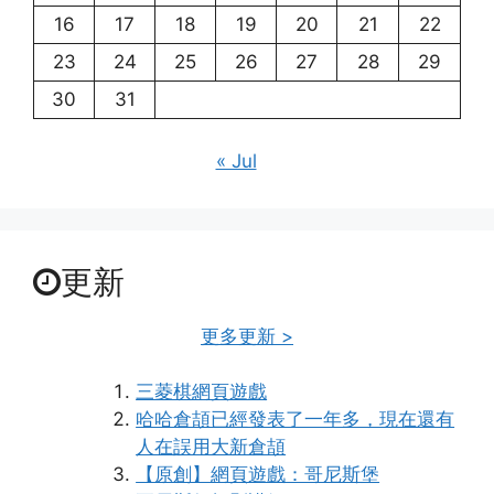
16
17
18
19
20
21
22
23
24
25
26
27
28
29
30
31
« Jul
更新
更多更新 >
三菱棋網頁遊戲
哈哈倉頡已經發表了一年多，現在還有
人在誤用大新倉頡
【原創】網頁遊戲：哥尼斯堡