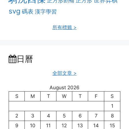
世界弈棋
正方形割補
正方形
svg
碼表
漢字學習
所有標籤 >
日曆
全部文章 >
August 2026
S
M
T
W
T
F
S
1
2
3
4
5
6
7
8
9
10
11
12
13
14
15