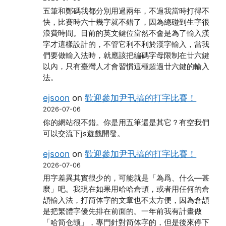
五筆和鄭碼我都分別用過兩年，不過我當時打得不
快，比賽時六十幾字就不錯了，因為總碰到生字很
浪費時間。目前的英文鍵位當然不會是為了輸入漢
字才這樣設計的，不管它利不利於漢字輸入，當我
們要做輸入法時，就應該把編碼字母限制在廿六鍵
以內，只有臺灣人才會習慣這種超過廿六鍵的輸入
法。
ejsoon
on
歡迎參加尹卂搞的打字比賽！
2026-07-06
你的網站很不錯。你是用五筆還是其它？有空我們
可以交流下js遊戲開發。
ejsoon
on
歡迎參加尹卂搞的打字比賽！
2026-07-06
用字差異其實很少的，可能就是「為爲、什么―甚
麼」吧。我現在如果用哈哈倉頡，或者用任何的倉
頡輸入法，打简体字的文章也不太方便，因為倉頡
是把繁體字優先排在前面的。一年前我有計畫做
「哈简仓颉」，專門針對简体字的，但是後來停下