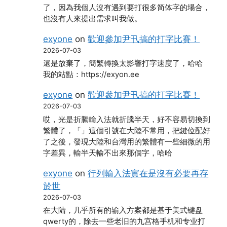
了，因為我個人沒有遇到要打很多简体字的場合，
也沒有人來提出需求叫我做。
exyone
on
歡迎參加尹卂搞的打字比賽！
2026-07-03
還是放棄了，簡繁轉換太影響打字速度了，哈哈
我的站點：https://exyon.ee
exyone
on
歡迎參加尹卂搞的打字比賽！
2026-07-03
哎，光是折騰輸入法就折騰半天，好不容易切換到
繁體了，「」這個引號在大陸不常用，把鍵位配好
了之後，發現大陸和台灣用的繁體有一些細微的用
字差異，輸半天輸不出來那個字，哈哈
exyone
on
行列輸入法實在是沒有必要再存
於世
2026-07-03
在大陆，几乎所有的输入方案都是基于美式键盘
qwerty的，除去一些老旧的九宫格手机和专业打