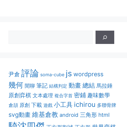
評論
js
wordpress
尹倉
soma-cube
幾何
動畫
總結
筆記
馬拉錘
閒聊
結構判定
密鋪
原創弈棋
趣味數學
文本處理
複合字首
ichirou
小工具
下載
原創
多聯骨牌
倉頡
遊戲
維基倉教
svg動畫
三角形
html
android
騎沈四傑