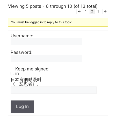
Viewing 5 posts - 6 through 10 (of 13 total)
←
1
2
3
→
You must be logged in to reply to this topic.
Username:
Password:
Keep me signed
in
日本有個動漫叫
《__影忍者》。
Log In