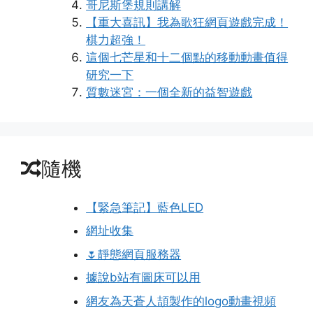
哥尼斯堡規則講解
【重大喜訊】我為歌狂網頁遊戲完成！
棋力超強！
這個七芒星和十二個點的移動動畫值得
研究一下
質數迷宮：一個全新的益智遊戲
隨機
【緊急筆記】藍色LED
網址收集
🌷靜態網頁服務器
據說b站有圖床可以用
網友為天蒼人頡製作的logo動畫視頻