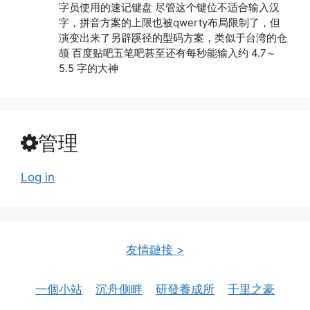
字员使用的速记键盘 尽管这个键位不适合输入汉
字，拼音方案的上限也被qwerty布局限制了，但
演变出来了另辟蹊径的型码方案，类似于台湾的仓
颉 百度贴吧五笔吧甚至还有每秒能输入约 4.7～
5.5 字的大神
管理
Log in
友情鏈接 >
一個小站
沉舟側畔
研發養成所
千里之豪